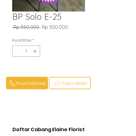
BP Solo E-25
Harga
Harga
 Rp 550.000 
Rp 500.000
Reguler
Promosi
Kuantitas
*
Pesan Sekarang
Tanya Admin
Daftar Cabang Elaine Florist