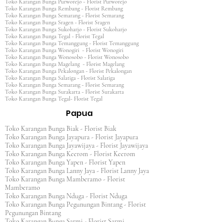
Toko Karangan Bunga Purworejo - Florist Purworejo
Toko Karangan Bunga Rembang - Florist Rembang
Toko Karangan Bunga Semarang - Florist Semarang
Toko Karangan Bunga Sragen - Florist Sragen
Toko Karangan Bunga Sukoharjo - Florist Sukoharjo
Toko Karangan Bunga Tegal - Florist Tegal
Toko Karangan Bunga Temanggung - Florist Temanggung
Toko Karangan Bunga Wonogiri - Florist Wonogiri
Toko Karangan Bunga Wonosobo - Florist Wonosobo
Toko Karangan Bunga Magelang - Florist Magelang
Toko Karangan Bunga Pekalongan - Florist Pekalongan
Toko Karangan Bunga Salatiga - Florist Salatiga
Toko Karangan Bunga Semarang - Florist Semarang
Toko Karangan Bunga Surakarta - Florist Surakarta
Toko Karangan Bunga Tegal- Florist Tegal
Papua
Toko Karangan Bunga Biak - Florist Biak
Toko Karangan Bunga Jayapura - Florist Jayapura
Toko Karangan Bunga Jayawijaya - Florist Jayawijaya
Toko Karangan Bunga Keerom - Florist Keerom
Toko Karangan Bunga Yapen - Florist Yapen
Toko Karangan Bunga Lanny Jaya - Florist Lanny Jaya
Toko Karangan Bunga Mamberamo - Florist
Mamberamo
Toko Karangan Bunga Nduga - Florist Nduga
Toko Karangan Bunga Pegunungan Bintang - Florist
Pegunungan Bintang
Toko Karangan Bunga Sarmi - Florist Sarmi