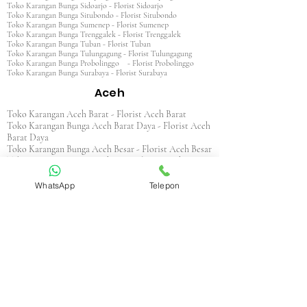
Toko Karangan Bunga Sidoarjo - Florist Sidoarjo
Toko Karangan Bunga Situbondo - Florist Situbondo
Toko Karangan Bunga Sumenep - Florist Sumenep
Toko Karangan Bunga Trenggalek - Florist Trenggalek
Toko Karangan Bunga Tuban - Florist Tuban
Toko Karangan Bunga Tulungagung - Florist Tulungagung
Toko Karangan Bunga Probolinggo - Florist Probolinggo
Toko Karangan Bunga Surabaya - Florist Surabaya
Aceh
Toko Karangan Aceh Barat - Florist Aceh Barat
Toko Karangan Bunga Aceh Barat Daya - Florist Aceh
Barat Daya
Toko Karangan Bunga Aceh Besar - Florist Aceh Besar
Toko Karangan Bunga Aceh Jaya - Florist Aceh Jaya
Toko Karangan Bunga Aceh Selatan - Florist Aceh
Selatan
WhatsApp
Telepon
Toko Karangan Bunga Aceh Singkil - Florist Aceh
Singkil
Toko Karangan Bunga Aceh Tamiang - Florist Aceh
Tamiang
Toko Karangan Aceh Tengah - Florist Aceh Tengah
Toko Karangan Bunga Aceh Tenggara - Florist Aceh
Tenggara
Toko Karangan Bunga Aceh Timur - Florist Aceh
Timur
Toko Karangan Bunga Aceh Utara - Florist Aceh