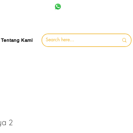
+62 857-8032-0491
jamin
Tentang Kami
ya 2