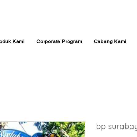
anan 24 Jam
Pembayaran Aman
Kualitas Ter
oduk Kami
Corporate Program
Cabang Kami
bp suraba