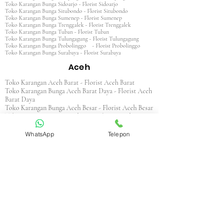
Toko Karangan Bunga Sidoarjo - Florist Sidoarjo
Toko Karangan Bunga Situbondo - Florist Situbondo
Toko Karangan Bunga Sumenep - Florist Sumenep
Toko Karangan Bunga Trenggalek - Florist Trenggalek
Toko Karangan Bunga Tuban - Florist Tuban
Toko Karangan Bunga Tulungagung - Florist Tulungagung
Toko Karangan Bunga Probolinggo - Florist Probolinggo
Toko Karangan Bunga Surabaya - Florist Surabaya
Aceh
Toko Karangan Aceh Barat - Florist Aceh Barat
Toko Karangan Bunga Aceh Barat Daya - Florist Aceh
Barat Daya
Toko Karangan Bunga Aceh Besar - Florist Aceh Besar
Toko Karangan Bunga Aceh Jaya - Florist Aceh Jaya
Toko Karangan Bunga Aceh Selatan - Florist Aceh
Selatan
WhatsApp
Telepon
Toko Karangan Bunga Aceh Singkil - Florist Aceh
Singkil
Toko Karangan Bunga Aceh Tamiang - Florist Aceh
Tamiang
Toko Karangan Aceh Tengah - Florist Aceh Tengah
Toko Karangan Bunga Aceh Tenggara - Florist Aceh
Tenggara
Toko Karangan Bunga Aceh Timur - Florist Aceh
Timur
Toko Karangan Bunga Aceh Utara - Florist Aceh