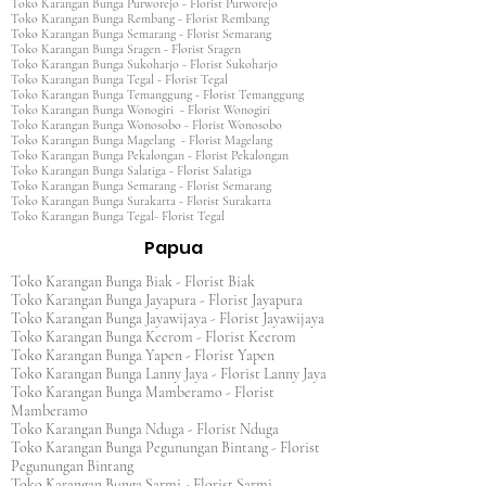
Toko Karangan Bunga Purworejo - Florist Purworejo
Toko Karangan Bunga Rembang - Florist Rembang
Toko Karangan Bunga Semarang - Florist Semarang
Toko Karangan Bunga Sragen - Florist Sragen
Toko Karangan Bunga Sukoharjo - Florist Sukoharjo
Toko Karangan Bunga Tegal - Florist Tegal
Toko Karangan Bunga Temanggung - Florist Temanggung
Toko Karangan Bunga Wonogiri - Florist Wonogiri
Toko Karangan Bunga Wonosobo - Florist Wonosobo
Toko Karangan Bunga Magelang - Florist Magelang
Toko Karangan Bunga Pekalongan - Florist Pekalongan
Toko Karangan Bunga Salatiga - Florist Salatiga
Toko Karangan Bunga Semarang - Florist Semarang
Toko Karangan Bunga Surakarta - Florist Surakarta
Toko Karangan Bunga Tegal- Florist Tegal
Papua
Toko Karangan Bunga Biak - Florist Biak
Toko Karangan Bunga Jayapura - Florist Jayapura
Toko Karangan Bunga Jayawijaya - Florist Jayawijaya
Toko Karangan Bunga Keerom - Florist Keerom
Toko Karangan Bunga Yapen - Florist Yapen
Toko Karangan Bunga Lanny Jaya - Florist Lanny Jaya
Toko Karangan Bunga Mamberamo - Florist
Mamberamo
Toko Karangan Bunga Nduga - Florist Nduga
Toko Karangan Bunga Pegunungan Bintang - Florist
Pegunungan Bintang
Toko Karangan Bunga Sarmi - Florist Sarmi