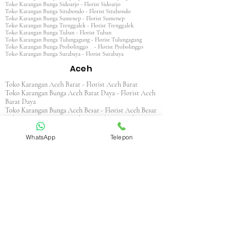
Toko Karangan Bunga Sidoarjo - Florist Sidoarjo
Toko Karangan Bunga Situbondo - Florist Situbondo
Toko Karangan Bunga Sumenep - Florist Sumenep
Toko Karangan Bunga Trenggalek - Florist Trenggalek
Toko Karangan Bunga Tuban - Florist Tuban
Toko Karangan Bunga Tulungagung - Florist Tulungagung
Toko Karangan Bunga Probolinggo - Florist Probolinggo
Toko Karangan Bunga Surabaya - Florist Surabaya
Aceh
Toko Karangan Aceh Barat - Florist Aceh Barat
Toko Karangan Bunga Aceh Barat Daya - Florist Aceh
Barat Daya
Toko Karangan Bunga Aceh Besar - Florist Aceh Besar
Toko Karangan Bunga Aceh Jaya - Florist Aceh Jaya
Toko Karangan Bunga Aceh Selatan - Florist Aceh
Selatan
WhatsApp
Telepon
Toko Karangan Bunga Aceh Singkil - Florist Aceh
Singkil
Toko Karangan Bunga Aceh Tamiang - Florist Aceh
Tamiang
Toko Karangan Aceh Tengah - Florist Aceh Tengah
Toko Karangan Bunga Aceh Tenggara - Florist Aceh
Tenggara
Toko Karangan Bunga Aceh Timur - Florist Aceh
Timur
Toko Karangan Bunga Aceh Utara - Florist Aceh