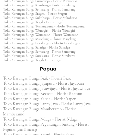
Toko Karangan Bunga Purworejo - Florist Purworejo
Toko Karangan Bunga Rembang - Florist Rembang
Toko Karangan Bunga Semarang - Florist Semarang
Toko Karangan Bunga Sragen - Florist Sragen
Toko Karangan Bunga Sukoharjo - Florist Sukoharjo
Toko Karangan Bunga Tegal - Florist Tegal
Toko Karangan Bunga Temanggung - Florist Temanggung
Toko Karangan Bunga Wonogiri - Florist Wonogiri
Toko Karangan Bunga Wonosobo - Florist Wonosobo
Toko Karangan Bunga Magelang - Florist Magelang
Toko Karangan Bunga Pekalongan - Florist Pekalongan
Toko Karangan Bunga Salatiga - Florist Salatiga
Toko Karangan Bunga Semarang - Florist Semarang
Toko Karangan Bunga Surakarta - Florist Surakarta
Toko Karangan Bunga Tegal- Florist Tegal
Papua
Toko Karangan Bunga Biak - Florist Biak
Toko Karangan Bunga Jayapura - Florist Jayapura
Toko Karangan Bunga Jayawijaya - Florist Jayawijaya
Toko Karangan Bunga Keerom - Florist Keerom
Toko Karangan Bunga Yapen - Florist Yapen
Toko Karangan Bunga Lanny Jaya - Florist Lanny Jaya
Toko Karangan Bunga Mamberamo - Florist
Mamberamo
Toko Karangan Bunga Nduga - Florist Nduga
Toko Karangan Bunga Pegunungan Bintang - Florist
Pegunungan Bintang
Toko Karangan Bunga Sarmi - Florist Sarmi