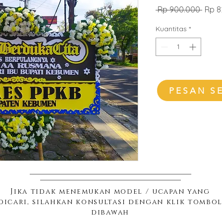
Harg
 Rp 900.000 
Rp 8
Regul
Kuantitas
*
PESAN S
Jika tidak menemukan model / ucapan yang
dicari, silahkan konsultasi dengan klik tombo
dibawah