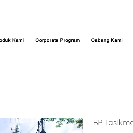
anan 24 Jam
Pembayaran Aman
Kualitas Ter
oduk Kami
Corporate Program
Cabang Kami
BP Tasikma