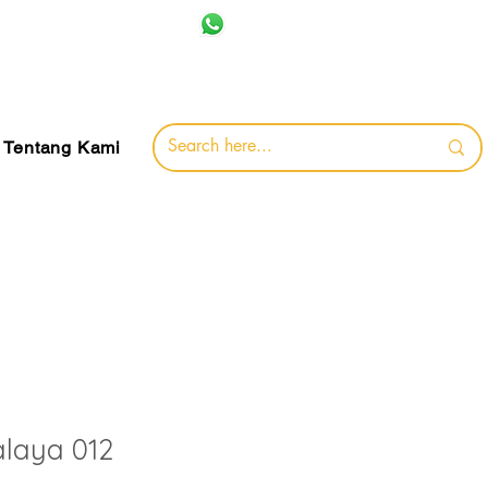
+62 857-8032-0491
jamin
Tentang Kami
laya 012