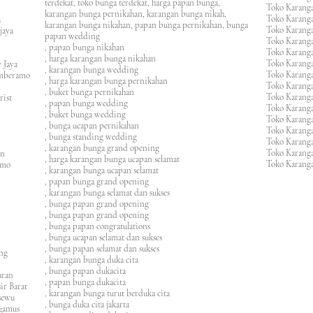
terdekat, toko bunga terdekat, harga papan bunga,
Toko Karanga
karangan bunga pernikahan, karangan bunga nikah,
Toko Karanga
ura
karangan bunga nikahan, papan bunga pernikahan, bunga
Toko Karanga
ijaya
papan wedding
Toko Karanga
m
, papan bunga nikahan
Toko Karanga
, harga karangan bunga nikahan
Toko Karanga
 Jaya
, karangan bunga wedding
Toko Karanga
amberamo
, harga karangan bunga pernikahan
Toko Karanga
, buket bunga pernikahan
Toko Karanga
rist
, papan bunga wedding
Toko Karangan
, buket bunga wedding
Toko Karanga
, bunga ucapan pernikahan
Toko Karang
, bunga standing wedding
Toko Karang
, karangan bunga grand opening
Toko Karang
en
, harga karangan bunga ucapan selamat
Toko Karanga
imo
, karangan bunga ucapan selamat
, papan bunga grand opening
, karangan bunga selamat dan sukses
, bunga papan grand opening
, bunga papan grand opening
, bunga papan congratulations
, bunga ucapan selamat dan sukses
, bunga papan selamat dan sukses
ung
, karangan bunga duka cita
, bunga papan dukacita
awaran
, papan bunga dukacita
ir Barat
, karangan bunga turut berduka cita
ngsewu
, bunga duka cita jakarta
nggamus