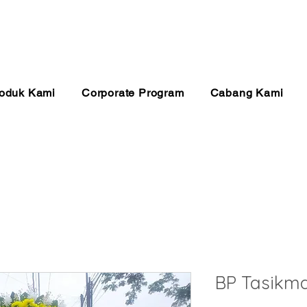
anan 24 Jam
Pembayaran Aman
Kualitas Ter
oduk Kami
Corporate Program
Cabang Kami
BP Tasikm