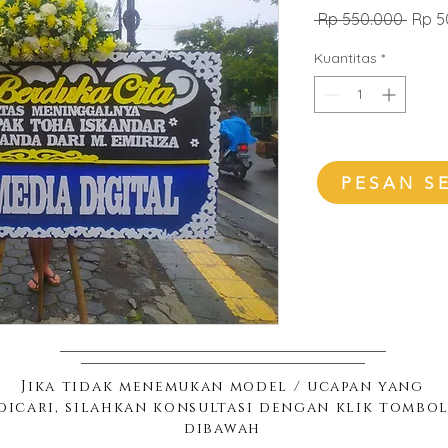
Harg
 Rp 550.000 
Rp 5
Regul
Kuantitas
*
PESAN S
Jika tidak menemukan model / ucapan yang
dicari, silahkan konsultasi dengan klik tombo
dibawah