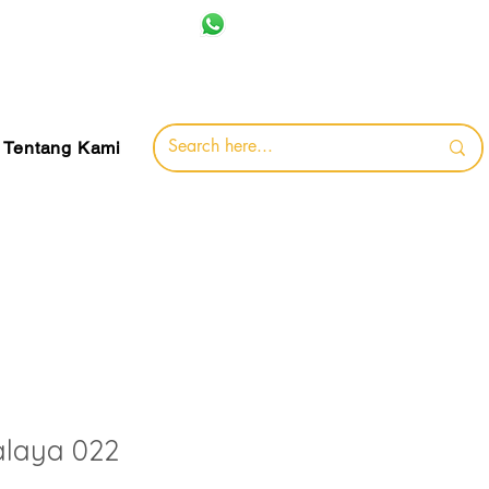
+62 857-8032-0491
jamin
Tentang Kami
alaya 022