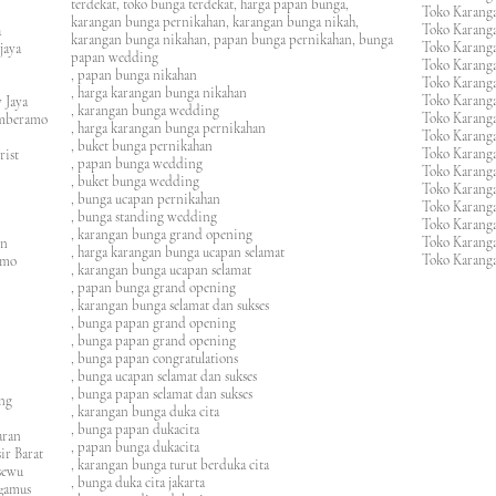
terdekat, toko bunga terdekat, harga papan bunga,
Toko Karanga
karangan bunga pernikahan, karangan bunga nikah,
Toko Karanga
ura
karangan bunga nikahan, papan bunga pernikahan, bunga
Toko Karanga
ijaya
papan wedding
Toko Karanga
m
, papan bunga nikahan
Toko Karanga
, harga karangan bunga nikahan
Toko Karanga
 Jaya
, karangan bunga wedding
Toko Karanga
amberamo
, harga karangan bunga pernikahan
Toko Karanga
, buket bunga pernikahan
Toko Karanga
rist
, papan bunga wedding
Toko Karangan
, buket bunga wedding
Toko Karanga
, bunga ucapan pernikahan
Toko Karang
, bunga standing wedding
Toko Karang
, karangan bunga grand opening
Toko Karang
en
, harga karangan bunga ucapan selamat
Toko Karanga
imo
, karangan bunga ucapan selamat
, papan bunga grand opening
, karangan bunga selamat dan sukses
, bunga papan grand opening
, bunga papan grand opening
, bunga papan congratulations
, bunga ucapan selamat dan sukses
, bunga papan selamat dan sukses
ung
, karangan bunga duka cita
, bunga papan dukacita
awaran
, papan bunga dukacita
ir Barat
, karangan bunga turut berduka cita
ngsewu
, bunga duka cita jakarta
nggamus