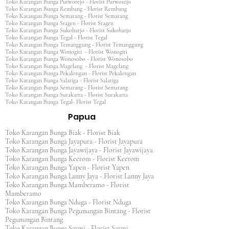
Toko Karangan Bunga Purworejo - Florist Purworejo
Toko Karangan Bunga Rembang - Florist Rembang
Toko Karangan Bunga Semarang - Florist Semarang
Toko Karangan Bunga Sragen - Florist Sragen
Toko Karangan Bunga Sukoharjo - Florist Sukoharjo
Toko Karangan Bunga Tegal - Florist Tegal
Toko Karangan Bunga Temanggung - Florist Temanggung
Toko Karangan Bunga Wonogiri - Florist Wonogiri
Toko Karangan Bunga Wonosobo - Florist Wonosobo
Toko Karangan Bunga Magelang - Florist Magelang
Toko Karangan Bunga Pekalongan - Florist Pekalongan
Toko Karangan Bunga Salatiga - Florist Salatiga
Toko Karangan Bunga Semarang - Florist Semarang
Toko Karangan Bunga Surakarta - Florist Surakarta
Toko Karangan Bunga Tegal- Florist Tegal
Papua
Toko Karangan Bunga Biak - Florist Biak
Toko Karangan Bunga Jayapura - Florist Jayapura
Toko Karangan Bunga Jayawijaya - Florist Jayawijaya
Toko Karangan Bunga Keerom - Florist Keerom
Toko Karangan Bunga Yapen - Florist Yapen
Toko Karangan Bunga Lanny Jaya - Florist Lanny Jaya
Toko Karangan Bunga Mamberamo - Florist
Mamberamo
Toko Karangan Bunga Nduga - Florist Nduga
Toko Karangan Bunga Pegunungan Bintang - Florist
Pegunungan Bintang
Toko Karangan Bunga Sarmi - Florist Sarmi