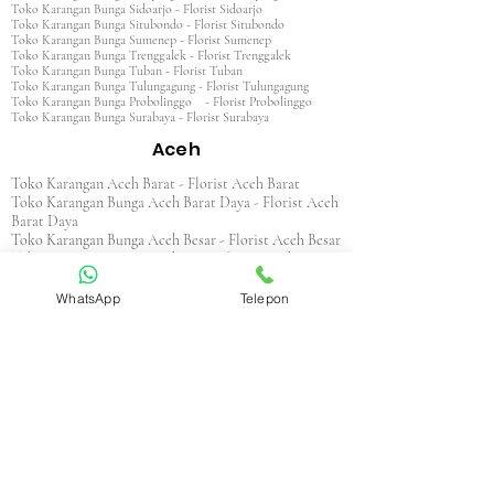
Toko Karangan Bunga Sidoarjo - Florist Sidoarjo
Toko Karangan Bunga Situbondo - Florist Situbondo
Toko Karangan Bunga Sumenep - Florist Sumenep
Toko Karangan Bunga Trenggalek - Florist Trenggalek
Toko Karangan Bunga Tuban - Florist Tuban
Toko Karangan Bunga Tulungagung - Florist Tulungagung
Toko Karangan Bunga Probolinggo - Florist Probolinggo
Toko Karangan Bunga Surabaya - Florist Surabaya
Aceh
Toko Karangan Aceh Barat - Florist Aceh Barat
Toko Karangan Bunga Aceh Barat Daya - Florist Aceh
Barat Daya
Toko Karangan Bunga Aceh Besar - Florist Aceh Besar
Toko Karangan Bunga Aceh Jaya - Florist Aceh Jaya
Toko Karangan Bunga Aceh Selatan - Florist Aceh
Selatan
WhatsApp
Telepon
Toko Karangan Bunga Aceh Singkil - Florist Aceh
Singkil
Toko Karangan Bunga Aceh Tamiang - Florist Aceh
Tamiang
Toko Karangan Aceh Tengah - Florist Aceh Tengah
Toko Karangan Bunga Aceh Tenggara - Florist Aceh
Tenggara
Toko Karangan Bunga Aceh Timur - Florist Aceh
Timur
Toko Karangan Bunga Aceh Utara - Florist Aceh