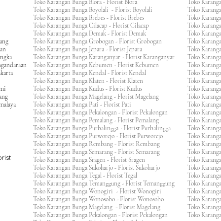
Toko Karangan Bunga Blora - Florist Blora
Toko Karanga
Toko Karangan Bunga Boyolali - Florist Boyolali
Toko Karanga
Toko Karangan Bunga Brebes - Florist Brebes
Toko Karanga
Toko Karangan Bunga Cilacap - Florist Cilacap
Toko Karanga
Toko Karangan Bunga Demak - Florist Demak
Toko Karang
wang
Toko Karangan Bunga Grobogan - Florist Grobogan
Toko Karanga
gan
Toko Karangan Bunga Jepara - Florist Jepara
Toko Karang
engka
Toko Karangan Bunga Karanganyar - Florist Karanganyar
Toko Karang
ngandaraan
Toko Karangan Bunga Kebumen - Florist Kebumen
Toko Karang
karta
Toko Karangan Bunga Kendal - Florist Kendal
Toko Karang
Toko Karangan Bunga Klaten - Florist Klaten
Toko Karang
umi
Toko Karangan Bunga Kudus - Florist Kudus
Toko Karang
ang
Toko Karangan Bunga Magelang - Florist Magelang
Toko Karanga
kmalaya
Toko Karangan Bunga Pati - Florist Pati
Toko Karang
Toko Karangan Bunga Pekalongan - Florist Pekalongan
Toko Karanga
Toko Karangan Bunga Pemalang - Florist Pemalang
Toko Karang
Toko Karangan Bunga Purbalingga - Florist Purbalingga
Toko Karanga
Toko Karangan Bunga Purworejo - Florist Purworejo
Toko Karang
Toko Karangan Bunga Rembang - Florist Rembang
Toko Karanga
Toko Karangan Bunga Semarang - Florist Semarang
Toko Karang
rist
Toko Karangan Bunga Sragen - Florist Sragen
Toko Karanga
Toko Karangan Bunga Sukoharjo - Florist Sukoharjo
Toko Karanga
Toko Karangan Bunga Tegal - Florist Tegal
Toko Karang
Toko Karangan Bunga Temanggung - Florist Temanggung
Toko Karanga
Toko Karangan Bunga Wonogiri - Florist Wonogiri
Toko Karang
Toko Karangan Bunga Wonosobo - Florist Wonosobo
Toko Karang
Toko Karangan Bunga Magelang - Florist Magelang
Toko Karang
Toko Karangan Bunga Pekalongan - Florist Pekalongan
Toko Karanga