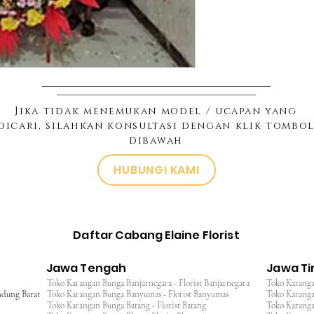
Jika tidak menemukan model / ucapan yang
dicari, silahkan konsultasi dengan klik tombo
dibawah
HUBUNGI KAMI
Daftar Cabang Elaine Florist
Jawa Tengah
Jawa T
Toko Karangan Bunga Banjarnegara - Florist Banjarnegara
Toko Karanga
ndung Barat
Toko Karangan Bunga Banyumas - Florist Banyumas
Toko Karanga
Toko Karangan Bunga Batang - Florist Batang
Toko Karangan