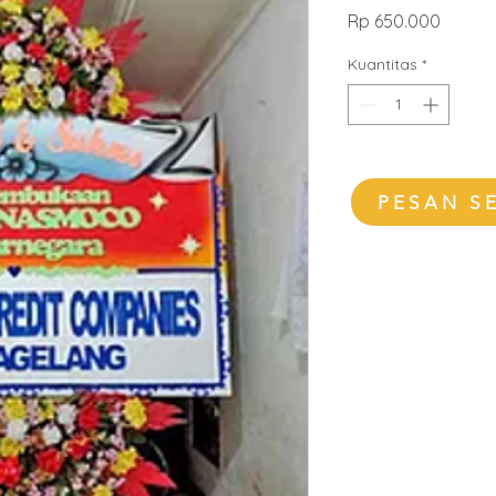
Harga
Rp 650.000
Kuantitas
*
PESAN S