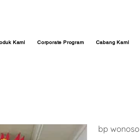
anan 24 Jam
Pembayaran Aman
Kualitas Ter
oduk Kami
Corporate Program
Cabang Kami
bp wonoso