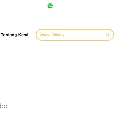
+62 857-8032-0491
jamin
Tentang Kami
bo