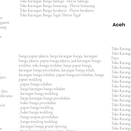
Toko Karangan Bunga Salatiga - Florist Salatiga
Toko Karangan Bunga Semarang - Florist Semarang
ng
Toko Karangan Bunga Surakarta - Florist Surakarta
ar
Toko Karangan Bunga Tegal- Florist Tegal
ana
rangasem
Aceh
ngkung
an
asar
Toko Karanga
Toko Karanga
bunga papan jakarta, harga karangan bunga, karangan
Daya
bunga jakarta, papan bunga jakarta, jual karangan bunga
Toko Karanga
terdekat, toko bunga terdekat, harga papan bunga,
Toko Karanga
karangan bunga pernikahan, karangan bunga nikah,
Toko Karanga
ura
karangan bunga nikahan, papan bunga pernikahan, bunga
Toko Karanga
ijaya
papan wedding
Toko Karanga
m
, papan bunga nikahan
Toko Karanga
, harga karangan bunga nikahan
Toko Karanga
 Jaya
, karangan bunga wedding
Toko Karanga
amberamo
, harga karangan bunga pernikahan
Toko Karanga
, buket bunga pernikahan
Toko Karanga
rist
, papan bunga wedding
Toko Karangan
, buket bunga wedding
Toko Karanga
, bunga ucapan pernikahan
Toko Karang
, bunga standing wedding
Toko Karang
, karangan bunga grand opening
Toko Karang
en