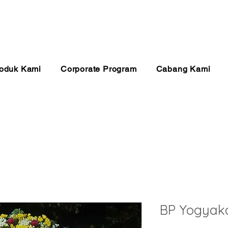
anan 24 Jam
Pembayaran Aman
Kualitas Ter
oduk Kami
Corporate Program
Cabang Kami
BP Yogyaka