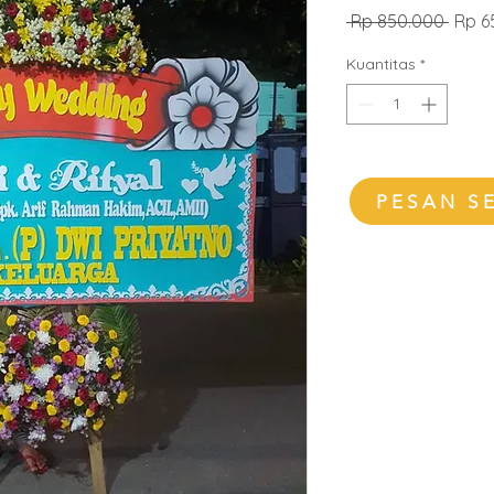
Harg
 Rp 850.000 
Rp 6
Regul
Kuantitas
*
PESAN S