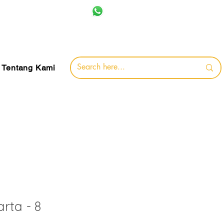
+62 857-8032-0491
jamin
Tentang Kami
rta - 8