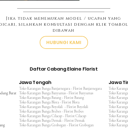
Jika tidak menemukan model / ucapan yang
dicari, silahkan konsultasi dengan klik tombo
dibawah
HUBUNGI KAMI
Daftar Cabang Elaine Florist
Jawa Tengah
Jawa T
Toko Karangan Bunga Banjarnegara - Florist Banjarnegara
Toko Karanga
ndung Barat
Toko Karangan Bunga Banyumas - Florist Banyumas
Toko Karanga
Toko Karangan Bunga Batang - Florist Batang
Toko Karangan
Toko Karangan Bunga Blora - Florist Blora
Toko Karanga
Toko Karangan Bunga Boyolali - Florist Boyolali
Toko Karanga
Toko Karangan Bunga Brebes - Florist Brebes
Toko Karanga
Toko Karangan Bunga Cilacap - Florist Cilacap
Toko Karanga
Toko Karangan Bunga Demak - Florist Demak
Toko Karang
wang
Toko Karangan Bunga Grobogan - Florist Grobogan
Toko Karanga