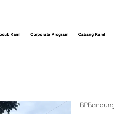
anan 24 Jam
Pembayaran Aman
Kualitas Ter
oduk Kami
Corporate Program
Cabang Kami
BPBandung