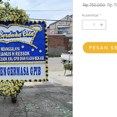
Harg
 Rp 750.000 
Rp 7
Regul
Kuantitas
*
PESAN S