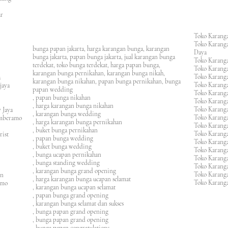
an
asar
Toko Karanga
Toko Karanga
bunga papan jakarta, harga karangan bunga, karangan
Daya
bunga jakarta, papan bunga jakarta, jual karangan bunga
Toko Karanga
terdekat, toko bunga terdekat, harga papan bunga,
Toko Karanga
karangan bunga pernikahan, karangan bunga nikah,
Toko Karanga
ura
karangan bunga nikahan, papan bunga pernikahan, bunga
Toko Karanga
ijaya
papan wedding
Toko Karanga
m
, papan bunga nikahan
Toko Karanga
, harga karangan bunga nikahan
Toko Karanga
 Jaya
, karangan bunga wedding
Toko Karanga
amberamo
, harga karangan bunga pernikahan
Toko Karanga
, buket bunga pernikahan
Toko Karanga
rist
, papan bunga wedding
Toko Karangan
, buket bunga wedding
Toko Karanga
, bunga ucapan pernikahan
Toko Karang
, bunga standing wedding
Toko Karang
, karangan bunga grand opening
Toko Karang
en
, harga karangan bunga ucapan selamat
Toko Karanga
imo
, karangan bunga ucapan selamat
, papan bunga grand opening
, karangan bunga selamat dan sukses
, bunga papan grand opening
, bunga papan grand opening