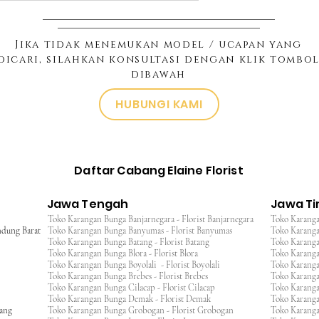
Jika tidak menemukan model / ucapan yang
dicari, silahkan konsultasi dengan klik tombo
dibawah
HUBUNGI KAMI
Daftar Cabang Elaine Florist
Jawa Tengah
Jawa T
Toko Karangan Bunga Banjarnegara - Florist Banjarnegara
Toko Karanga
ndung Barat
Toko Karangan Bunga Banyumas - Florist Banyumas
Toko Karanga
Toko Karangan Bunga Batang - Florist Batang
Toko Karangan
Toko Karangan Bunga Blora - Florist Blora
Toko Karanga
Toko Karangan Bunga Boyolali - Florist Boyolali
Toko Karanga
Toko Karangan Bunga Brebes - Florist Brebes
Toko Karanga
Toko Karangan Bunga Cilacap - Florist Cilacap
Toko Karanga
Toko Karangan Bunga Demak - Florist Demak
Toko Karang
wang
Toko Karangan Bunga Grobogan - Florist Grobogan
Toko Karanga