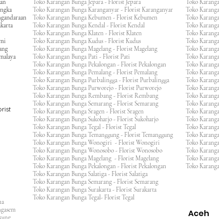
gan
Toko Karangan Bunga Jepara - Florist Jepara
Toko Karang
engka
Toko Karangan Bunga Karanganyar - Florist Karanganyar
Toko Karang
ngandaraan
Toko Karangan Bunga Kebumen - Florist Kebumen
Toko Karang
karta
Toko Karangan Bunga Kendal - Florist Kendal
Toko Karang
Toko Karangan Bunga Klaten - Florist Klaten
Toko Karang
umi
Toko Karangan Bunga Kudus - Florist Kudus
Toko Karang
ang
Toko Karangan Bunga Magelang - Florist Magelang
Toko Karanga
kmalaya
Toko Karangan Bunga Pati - Florist Pati
Toko Karang
Toko Karangan Bunga Pekalongan - Florist Pekalongan
Toko Karanga
Toko Karangan Bunga Pemalang - Florist Pemalang
Toko Karang
Toko Karangan Bunga Purbalingga - Florist Purbalingga
Toko Karanga
Toko Karangan Bunga Purworejo - Florist Purworejo
Toko Karang
Toko Karangan Bunga Rembang - Florist Rembang
Toko Karanga
Toko Karangan Bunga Semarang - Florist Semarang
Toko Karang
rist
Toko Karangan Bunga Sragen - Florist Sragen
Toko Karanga
Toko Karangan Bunga Sukoharjo - Florist Sukoharjo
Toko Karanga
Toko Karangan Bunga Tegal - Florist Tegal
Toko Karang
Toko Karangan Bunga Temanggung - Florist Temanggung
Toko Karanga
Toko Karangan Bunga Wonogiri - Florist Wonogiri
Toko Karang
Toko Karangan Bunga Wonosobo - Florist Wonosobo
Toko Karang
Toko Karangan Bunga Magelang - Florist Magelang
Toko Karang
Toko Karangan Bunga Pekalongan - Florist Pekalongan
Toko Karanga
Toko Karangan Bunga Salatiga - Florist Salatiga
Toko Karangan Bunga Semarang - Florist Semarang
ng
Toko Karangan Bunga Surakarta - Florist Surakarta
ar
Toko Karangan Bunga Tegal- Florist Tegal
ana
rangasem
Aceh
ngkung