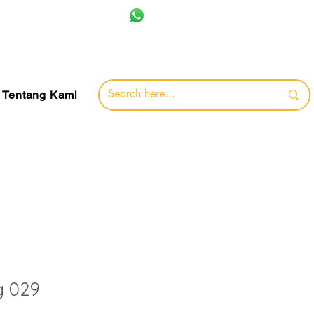
+62 857-8032-0491
jamin
Tentang Kami
 029