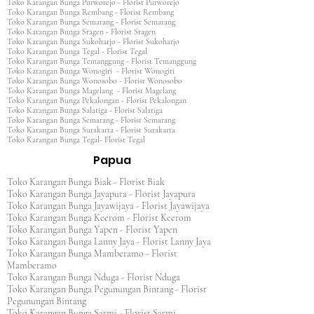
Toko Karangan Bunga Purworejo - Florist Purworejo
Toko Karangan Bunga Rembang - Florist Rembang
Toko Karangan Bunga Semarang - Florist Semarang
Toko Karangan Bunga Sragen - Florist Sragen
Toko Karangan Bunga Sukoharjo - Florist Sukoharjo
Toko Karangan Bunga Tegal - Florist Tegal
Toko Karangan Bunga Temanggung - Florist Temanggung
Toko Karangan Bunga Wonogiri - Florist Wonogiri
Toko Karangan Bunga Wonosobo - Florist Wonosobo
Toko Karangan Bunga Magelang - Florist Magelang
Toko Karangan Bunga Pekalongan - Florist Pekalongan
Toko Karangan Bunga Salatiga - Florist Salatiga
Toko Karangan Bunga Semarang - Florist Semarang
Toko Karangan Bunga Surakarta - Florist Surakarta
Toko Karangan Bunga Tegal- Florist Tegal
Papua
Toko Karangan Bunga Biak - Florist Biak
Toko Karangan Bunga Jayapura - Florist Jayapura
Toko Karangan Bunga Jayawijaya - Florist Jayawijaya
Toko Karangan Bunga Keerom - Florist Keerom
Toko Karangan Bunga Yapen - Florist Yapen
Toko Karangan Bunga Lanny Jaya - Florist Lanny Jaya
Toko Karangan Bunga Mamberamo - Florist
Mamberamo
Toko Karangan Bunga Nduga - Florist Nduga
Toko Karangan Bunga Pegunungan Bintang - Florist
Pegunungan Bintang
Toko Karangan Bunga Sarmi - Florist Sarmi