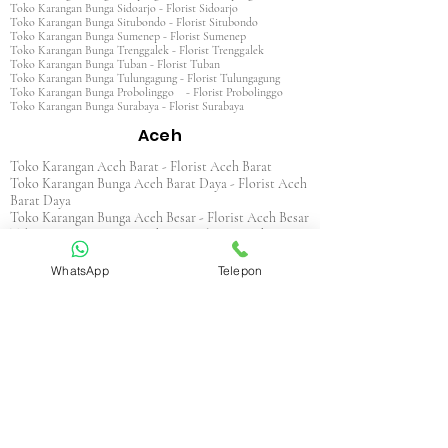
Toko Karangan Bunga Sidoarjo - Florist Sidoarjo
Toko Karangan Bunga Situbondo - Florist Situbondo
Toko Karangan Bunga Sumenep - Florist Sumenep
Toko Karangan Bunga Trenggalek - Florist Trenggalek
Toko Karangan Bunga Tuban - Florist Tuban
Toko Karangan Bunga Tulungagung - Florist Tulungagung
Toko Karangan Bunga Probolinggo - Florist Probolinggo
Toko Karangan Bunga Surabaya - Florist Surabaya
Aceh
Toko Karangan Aceh Barat - Florist Aceh Barat
Toko Karangan Bunga Aceh Barat Daya - Florist Aceh
Barat Daya
Toko Karangan Bunga Aceh Besar - Florist Aceh Besar
Toko Karangan Bunga Aceh Jaya - Florist Aceh Jaya
Toko Karangan Bunga Aceh Selatan - Florist Aceh
Selatan
WhatsApp
Telepon
Toko Karangan Bunga Aceh Singkil - Florist Aceh
Singkil
Toko Karangan Bunga Aceh Tamiang - Florist Aceh
Tamiang
Toko Karangan Aceh Tengah - Florist Aceh Tengah
Toko Karangan Bunga Aceh Tenggara - Florist Aceh
Tenggara
Toko Karangan Bunga Aceh Timur - Florist Aceh
Timur
Toko Karangan Bunga Aceh Utara - Florist Aceh