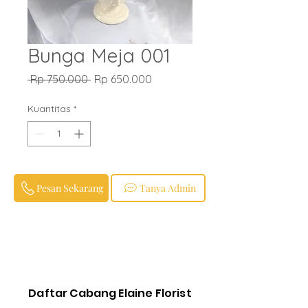
Bunga Meja 001
Harga
Harga
 Rp 750.000 
Rp 650.000
Reguler
Promosi
Kuantitas
*
Pesan Sekarang
Tanya Admin
Daftar Cabang Elaine Florist