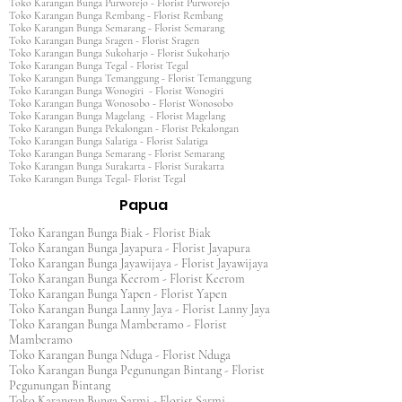
Toko Karangan Bunga Purworejo - Florist Purworejo
Toko Karangan Bunga Rembang - Florist Rembang
Toko Karangan Bunga Semarang - Florist Semarang
Toko Karangan Bunga Sragen - Florist Sragen
Toko Karangan Bunga Sukoharjo - Florist Sukoharjo
Toko Karangan Bunga Tegal - Florist Tegal
Toko Karangan Bunga Temanggung - Florist Temanggung
Toko Karangan Bunga Wonogiri - Florist Wonogiri
Toko Karangan Bunga Wonosobo - Florist Wonosobo
Toko Karangan Bunga Magelang - Florist Magelang
Toko Karangan Bunga Pekalongan - Florist Pekalongan
Toko Karangan Bunga Salatiga - Florist Salatiga
Toko Karangan Bunga Semarang - Florist Semarang
Toko Karangan Bunga Surakarta - Florist Surakarta
Toko Karangan Bunga Tegal- Florist Tegal
Papua
Toko Karangan Bunga Biak - Florist Biak
Toko Karangan Bunga Jayapura - Florist Jayapura
Toko Karangan Bunga Jayawijaya - Florist Jayawijaya
Toko Karangan Bunga Keerom - Florist Keerom
Toko Karangan Bunga Yapen - Florist Yapen
Toko Karangan Bunga Lanny Jaya - Florist Lanny Jaya
Toko Karangan Bunga Mamberamo - Florist
Mamberamo
Toko Karangan Bunga Nduga - Florist Nduga
Toko Karangan Bunga Pegunungan Bintang - Florist
Pegunungan Bintang
Toko Karangan Bunga Sarmi - Florist Sarmi