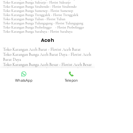
Toko Karangan Bunga Sidoarjo - Florist Sidoarjo
Toko Karangan Bunga Situbondo - Florist Situbondo
Toko Karangan Bunga Sumenep - Florist Sumenep
Toko Karangan Bunga Trenggalek - Florist Trenggalek
Toko Karangan Bunga Tuban - Florist Tuban
Toko Karangan Bunga Tulungagung - Florist Tulungagung
Toko Karangan Bunga Probolinggo - Florist Probolinggo
Toko Karangan Bunga Surabaya - Florist Surabaya
Aceh
Toko Karangan Aceh Barat - Florist Aceh Barat
Toko Karangan Bunga Aceh Barat Daya - Florist Aceh
Barat Daya
Toko Karangan Bunga Aceh Besar - Florist Aceh Besar
Toko Karangan Bunga Aceh Jaya - Florist Aceh Jaya
Toko Karangan Bunga Aceh Selatan - Florist Aceh
Selatan
WhatsApp
Telepon
Toko Karangan Bunga Aceh Singkil - Florist Aceh
Singkil
Toko Karangan Bunga Aceh Tamiang - Florist Aceh
Tamiang
Toko Karangan Aceh Tengah - Florist Aceh Tengah
Toko Karangan Bunga Aceh Tenggara - Florist Aceh
Tenggara
Toko Karangan Bunga Aceh Timur - Florist Aceh
Timur
Toko Karangan Bunga Aceh Utara - Florist Aceh