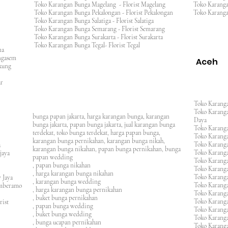
Toko Karangan Bunga Magelang - Florist Magelang
Toko Karang
Toko Karangan Bunga Pekalongan - Florist Pekalongan
Toko Karanga
Toko Karangan Bunga Salatiga - Florist Salatiga
Toko Karangan Bunga Semarang - Florist Semarang
ng
Toko Karangan Bunga Surakarta - Florist Surakarta
ar
Toko Karangan Bunga Tegal- Florist Tegal
ana
rangasem
Aceh
ngkung
an
asar
Toko Karanga
Toko Karanga
bunga papan jakarta, harga karangan bunga, karangan
Daya
bunga jakarta, papan bunga jakarta, jual karangan bunga
Toko Karanga
terdekat, toko bunga terdekat, harga papan bunga,
Toko Karanga
karangan bunga pernikahan, karangan bunga nikah,
Toko Karanga
ura
karangan bunga nikahan, papan bunga pernikahan, bunga
Toko Karanga
ijaya
papan wedding
Toko Karanga
m
, papan bunga nikahan
Toko Karanga
, harga karangan bunga nikahan
Toko Karanga
 Jaya
, karangan bunga wedding
Toko Karanga
amberamo
, harga karangan bunga pernikahan
Toko Karanga
, buket bunga pernikahan
Toko Karanga
rist
, papan bunga wedding
Toko Karangan
, buket bunga wedding
Toko Karanga
, bunga ucapan pernikahan
Toko Karang