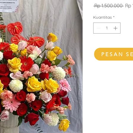
Har
 Rp 1.500.000 
Rp 
Regu
Kuantitas
*
PESAN S