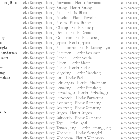
ndung Barat
Toko Karangan Bunga Banyumas - Florist Banyumas
Toko Karanga
Toko Karangan Bunga Batang - Florist Batang
Toko Karangan
Toko Karangan Bunga Blora - Florist Blora
Toko Karanga
Toko Karangan Bunga Boyolali - Florist Boyolali
Toko Karanga
Toko Karangan Bunga Brebes - Florist Brebes
Toko Karanga
Toko Karangan Bunga Cilacap - Florist Cilacap
Toko Karanga
Toko Karangan Bunga Demak - Florist Demak
Toko Karang
wang
Toko Karangan Bunga Grobogan - Florist Grobogan
Toko Karanga
gan
Toko Karangan Bunga Jepara - Florist Jepara
Toko Karang
engka
Toko Karangan Bunga Karanganyar - Florist Karanganyar
Toko Karang
ngandaraan
Toko Karangan Bunga Kebumen - Florist Kebumen
Toko Karang
karta
Toko Karangan Bunga Kendal - Florist Kendal
Toko Karang
Toko Karangan Bunga Klaten - Florist Klaten
Toko Karang
umi
Toko Karangan Bunga Kudus - Florist Kudus
Toko Karang
ang
Toko Karangan Bunga Magelang - Florist Magelang
Toko Karanga
kmalaya
Toko Karangan Bunga Pati - Florist Pati
Toko Karang
Toko Karangan Bunga Pekalongan - Florist Pekalongan
Toko Karanga
Toko Karangan Bunga Pemalang - Florist Pemalang
Toko Karang
Toko Karangan Bunga Purbalingga - Florist Purbalingga
Toko Karanga
Toko Karangan Bunga Purworejo - Florist Purworejo
Toko Karang
Toko Karangan Bunga Rembang - Florist Rembang
Toko Karanga
Toko Karangan Bunga Semarang - Florist Semarang
Toko Karang
rist
Toko Karangan Bunga Sragen - Florist Sragen
Toko Karanga
Toko Karangan Bunga Sukoharjo - Florist Sukoharjo
Toko Karanga
Toko Karangan Bunga Tegal - Florist Tegal
Toko Karang
Toko Karangan Bunga Temanggung - Florist Temanggung
Toko Karanga
Toko Karangan Bunga Wonogiri - Florist Wonogiri
Toko Karang
Toko Karangan Bunga Wonosobo - Florist Wonosobo
Toko Karang