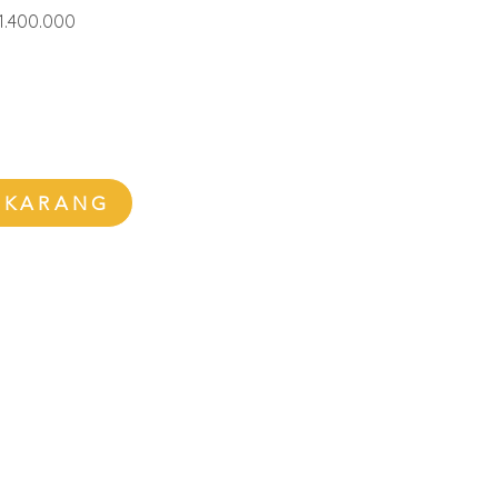
ga
Harga
1.400.000
ler
Promosi
EKARANG