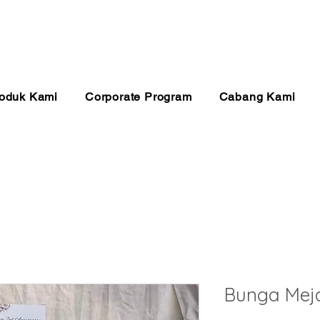
anan 24 Jam
Pembayaran Aman
Kualitas Ter
oduk Kami
Corporate Program
Cabang Kami
Bunga Mej