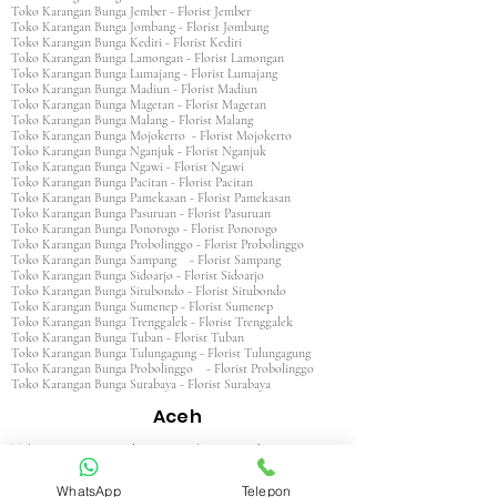
Toko Karangan Bunga Jember - Florist Jember
Toko Karangan Bunga Jombang - Florist Jombang
Toko Karangan Bunga Kediri - Florist Kediri
Toko Karangan Bunga Lamongan - Florist Lamongan
Toko Karangan Bunga Lumajang - Florist Lumajang
Toko Karangan Bunga Madiun - Florist Madiun
Toko Karangan Bunga Magetan - Florist Magetan
Toko Karangan Bunga Malang - Florist Malang
Toko Karangan Bunga Mojokerto - Florist Mojokerto
Toko Karangan Bunga Nganjuk - Florist Nganjuk
Toko Karangan Bunga Ngawi - Florist Ngawi
Toko Karangan Bunga Pacitan - Florist Pacitan
Toko Karangan Bunga Pamekasan - Florist Pamekasan
Toko Karangan Bunga Pasuruan - Florist Pasuruan
Toko Karangan Bunga Ponorogo - Florist Ponorogo
Toko Karangan Bunga Probolinggo - Florist Probolinggo
Toko Karangan Bunga Sampang - Florist Sampang
Toko Karangan Bunga Sidoarjo - Florist Sidoarjo
Toko Karangan Bunga Situbondo - Florist Situbondo
Toko Karangan Bunga Sumenep - Florist Sumenep
Toko Karangan Bunga Trenggalek - Florist Trenggalek
Toko Karangan Bunga Tuban - Florist Tuban
Toko Karangan Bunga Tulungagung - Florist Tulungagung
Toko Karangan Bunga Probolinggo - Florist Probolinggo
Toko Karangan Bunga Surabaya - Florist Surabaya
Aceh
Toko Karangan Aceh Barat - Florist Aceh Barat
Toko Karangan Bunga Aceh Barat Daya - Florist Aceh
Barat Daya
WhatsApp
Telepon