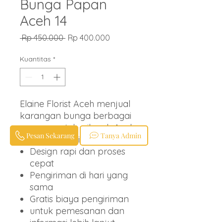
Bunga Papan
Aceh 14
Harga
Harga
 Rp 450.000 
Rp 400.000
Reguler
Promosi
Kuantitas
*
Elaine Florist Aceh menjual
karangan bunga berbagai
ucapan untuk wilayah Aceh
Pesan Sekarang
Tanya Admin
Barat dan sekitarnya.
Design rapi dan proses
cepat
Pengiriman di hari yang
sama
Gratis biaya pengiriman
untuk pemesanan dan