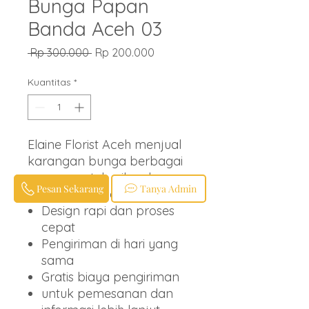
Bunga Papan
Banda Aceh 03
Harga
Harga
 Rp 300.000 
Rp 200.000
Reguler
Promosi
Kuantitas
*
Elaine Florist Aceh menjual
karangan bunga berbagai
ucapan untuk wilayah
Pesan Sekarang
Tanya Admin
Banda Aceh dan sekitarnya.
Design rapi dan proses
cepat
Pengiriman di hari yang
sama
Gratis biaya pengiriman
untuk pemesanan dan