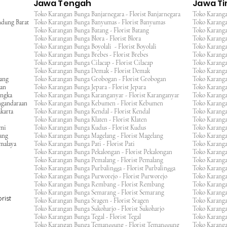
Jawa Tengah
Jawa T
Toko Karangan Bunga Banjarnegara - Florist Banjarnegara
Toko Karanga
ndung Barat
Toko Karangan Bunga Banyumas - Florist Banyumas
Toko Karanga
Toko Karangan Bunga Batang - Florist Batang
Toko Karangan
Toko Karangan Bunga Blora - Florist Blora
Toko Karanga
Toko Karangan Bunga Boyolali - Florist Boyolali
Toko Karanga
Toko Karangan Bunga Brebes - Florist Brebes
Toko Karanga
Toko Karangan Bunga Cilacap - Florist Cilacap
Toko Karanga
Toko Karangan Bunga Demak - Florist Demak
Toko Karang
wang
Toko Karangan Bunga Grobogan - Florist Grobogan
Toko Karanga
gan
Toko Karangan Bunga Jepara - Florist Jepara
Toko Karang
engka
Toko Karangan Bunga Karanganyar - Florist Karanganyar
Toko Karang
ngandaraan
Toko Karangan Bunga Kebumen - Florist Kebumen
Toko Karang
karta
Toko Karangan Bunga Kendal - Florist Kendal
Toko Karang
Toko Karangan Bunga Klaten - Florist Klaten
Toko Karang
umi
Toko Karangan Bunga Kudus - Florist Kudus
Toko Karang
ang
Toko Karangan Bunga Magelang - Florist Magelang
Toko Karanga
kmalaya
Toko Karangan Bunga Pati - Florist Pati
Toko Karang
Toko Karangan Bunga Pekalongan - Florist Pekalongan
Toko Karanga
Toko Karangan Bunga Pemalang - Florist Pemalang
Toko Karang
Toko Karangan Bunga Purbalingga - Florist Purbalingga
Toko Karanga
Toko Karangan Bunga Purworejo - Florist Purworejo
Toko Karang
Toko Karangan Bunga Rembang - Florist Rembang
Toko Karanga
Toko Karangan Bunga Semarang - Florist Semarang
Toko Karang
rist
Toko Karangan Bunga Sragen - Florist Sragen
Toko Karanga
Toko Karangan Bunga Sukoharjo - Florist Sukoharjo
Toko Karanga
Toko Karangan Bunga Tegal - Florist Tegal
Toko Karang
Toko Karangan Bunga Temanggung - Florist Temanggung
Toko Karanga