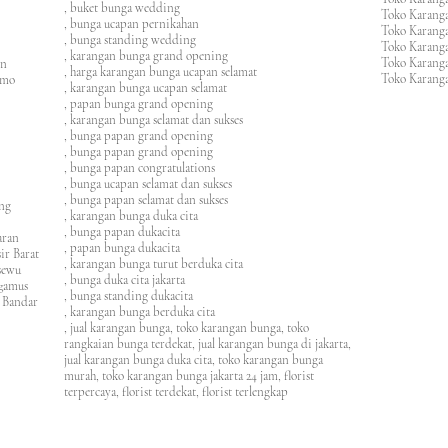
, buket bunga wedding
Toko Karanga
, bunga ucapan pernikahan
Toko Karang
, bunga standing wedding
Toko Karang
, karangan bunga grand opening
Toko Karang
en
, harga karangan bunga ucapan selamat
Toko Karanga
imo
, karangan bunga ucapan selamat
, papan bunga grand opening
, karangan bunga selamat dan sukses
, bunga papan grand opening
, bunga papan grand opening
, bunga papan congratulations
, bunga ucapan selamat dan sukses
, bunga papan selamat dan sukses
ung
, karangan bunga duka cita
, bunga papan dukacita
awaran
, papan bunga dukacita
ir Barat
, karangan bunga turut berduka cita
ngsewu
, bunga duka cita jakarta
nggamus
, bunga standing dukacita
 Bandar
, karangan bunga berduka cita
, jual karangan bunga, toko karangan bunga, toko
rangkaian bunga terdekat, jual karangan bunga di jakarta,
jual karangan bunga duka cita, toko karangan bunga
murah, toko karangan bunga jakarta 24 jam
, florist
terpercaya, florist terdekat, florist terlengkap