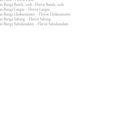
n Bunga Banda Aceh - Florist Banda Aceh
an Bunga Langsa - Florist Langsa
an Bunga Lhokseumawe - Florist Lhokseumawe
an Bunga Sabang - Florist Sabang
n Bunga Subulussalam - Florist Subulussalam