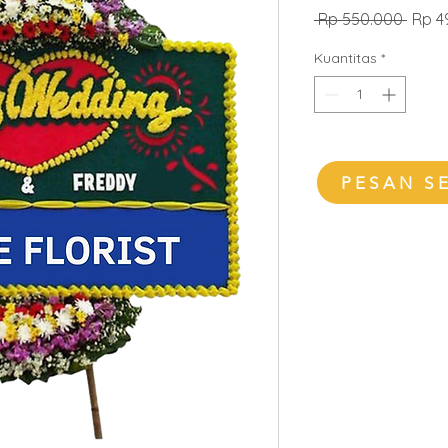
Harg
 Rp 550.000 
Rp 4
Regul
Kuantitas
*
PESAN S