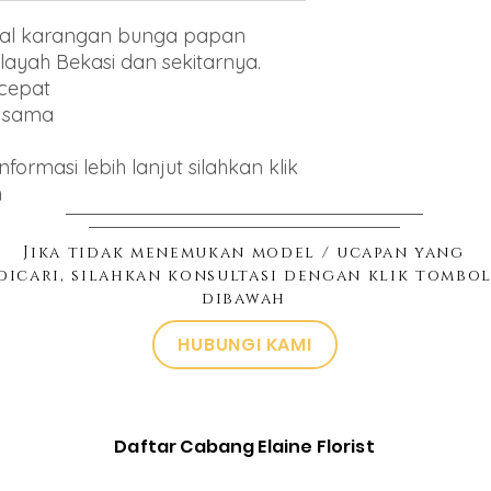
njual karangan bunga papan
ayah Bekasi dan sekitarnya.
 cepat
g sama
ormasi lebih lanjut silahkan klik
h
Jika tidak menemukan model / ucapan yang
dicari, silahkan konsultasi dengan klik tombo
dibawah
HUBUNGI KAMI
Daftar Cabang Elaine Florist