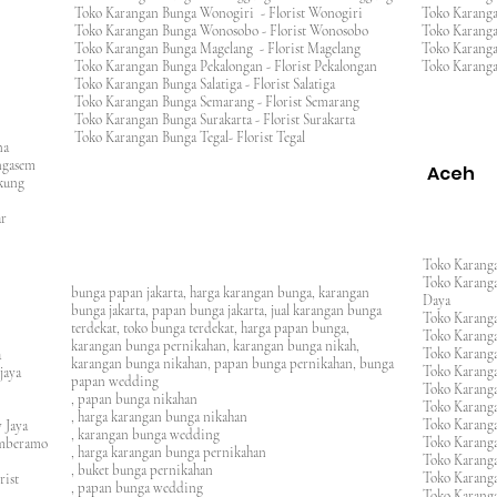
Toko Karangan Bunga Wonogiri - Florist Wonogiri
Toko Karang
Toko Karangan Bunga Wonosobo - Florist Wonosobo
Toko Karang
Toko Karangan Bunga Magelang - Florist Magelang
Toko Karang
Toko Karangan Bunga Pekalongan - Florist Pekalongan
Toko Karanga
Toko Karangan Bunga Salatiga - Florist Salatiga
Toko Karangan Bunga Semarang - Florist Semarang
ng
Toko Karangan Bunga Surakarta - Florist Surakarta
ar
Toko Karangan Bunga Tegal- Florist Tegal
ana
rangasem
Aceh
ngkung
an
asar
Toko Karanga
Toko Karanga
bunga papan jakarta, harga karangan bunga, karangan
Daya
bunga jakarta, papan bunga jakarta, jual karangan bunga
Toko Karanga
terdekat, toko bunga terdekat, harga papan bunga,
Toko Karanga
karangan bunga pernikahan, karangan bunga nikah,
Toko Karanga
ura
karangan bunga nikahan, papan bunga pernikahan, bunga
Toko Karanga
ijaya
papan wedding
Toko Karanga
m
, papan bunga nikahan
Toko Karanga
, harga karangan bunga nikahan
Toko Karanga
 Jaya
, karangan bunga wedding
Toko Karanga
amberamo
, harga karangan bunga pernikahan
Toko Karanga
, buket bunga pernikahan
Toko Karanga
rist
, papan bunga wedding
Toko Karangan