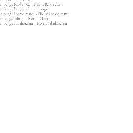
n Bunga Banda Aceh - Florist Banda Aceh
an Bunga Langsa - Florist Langsa
an Bunga Lhokseumawe - Florist Lhokseumawe
an Bunga Sabang - Florist Sabang
n Bunga Subulussalam - Florist Subulussalam