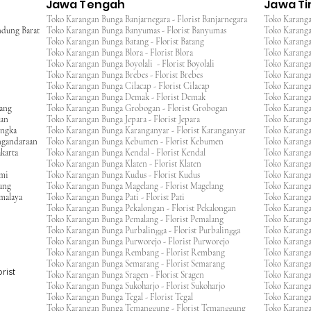
Jawa Tengah
Jawa T
Toko Karangan Bunga Banjarnegara - Florist Banjarnegara
Toko Karanga
ndung Barat
Toko Karangan Bunga Banyumas - Florist Banyumas
Toko Karanga
Toko Karangan Bunga Batang - Florist Batang
Toko Karangan
Toko Karangan Bunga Blora - Florist Blora
Toko Karanga
Toko Karangan Bunga Boyolali - Florist Boyolali
Toko Karanga
Toko Karangan Bunga Brebes - Florist Brebes
Toko Karanga
Toko Karangan Bunga Cilacap - Florist Cilacap
Toko Karanga
Toko Karangan Bunga Demak - Florist Demak
Toko Karang
wang
Toko Karangan Bunga Grobogan - Florist Grobogan
Toko Karanga
gan
Toko Karangan Bunga Jepara - Florist Jepara
Toko Karang
engka
Toko Karangan Bunga Karanganyar - Florist Karanganyar
Toko Karang
ngandaraan
Toko Karangan Bunga Kebumen - Florist Kebumen
Toko Karang
karta
Toko Karangan Bunga Kendal - Florist Kendal
Toko Karang
Toko Karangan Bunga Klaten - Florist Klaten
Toko Karang
umi
Toko Karangan Bunga Kudus - Florist Kudus
Toko Karang
ang
Toko Karangan Bunga Magelang - Florist Magelang
Toko Karanga
kmalaya
Toko Karangan Bunga Pati - Florist Pati
Toko Karang
Toko Karangan Bunga Pekalongan - Florist Pekalongan
Toko Karanga
Toko Karangan Bunga Pemalang - Florist Pemalang
Toko Karang
Toko Karangan Bunga Purbalingga - Florist Purbalingga
Toko Karanga
Toko Karangan Bunga Purworejo - Florist Purworejo
Toko Karang
Toko Karangan Bunga Rembang - Florist Rembang
Toko Karanga
Toko Karangan Bunga Semarang - Florist Semarang
Toko Karang
rist
Toko Karangan Bunga Sragen - Florist Sragen
Toko Karanga
Toko Karangan Bunga Sukoharjo - Florist Sukoharjo
Toko Karanga
Toko Karangan Bunga Tegal - Florist Tegal
Toko Karang
Toko Karangan Bunga Temanggung - Florist Temanggung
Toko Karanga