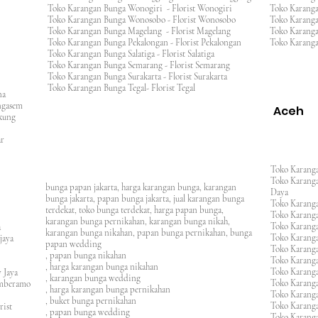
Toko Karangan Bunga Wonogiri - Florist Wonogiri
Toko Karang
Toko Karangan Bunga Wonosobo - Florist Wonosobo
Toko Karang
Toko Karangan Bunga Magelang - Florist Magelang
Toko Karang
Toko Karangan Bunga Pekalongan - Florist Pekalongan
Toko Karanga
Toko Karangan Bunga Salatiga - Florist Salatiga
Toko Karangan Bunga Semarang - Florist Semarang
ng
Toko Karangan Bunga Surakarta - Florist Surakarta
ar
Toko Karangan Bunga Tegal- Florist Tegal
ana
rangasem
Aceh
ngkung
an
asar
Toko Karanga
Toko Karanga
bunga papan jakarta, harga karangan bunga, karangan
Daya
bunga jakarta, papan bunga jakarta, jual karangan bunga
Toko Karanga
terdekat, toko bunga terdekat, harga papan bunga,
Toko Karanga
karangan bunga pernikahan, karangan bunga nikah,
Toko Karanga
ura
karangan bunga nikahan, papan bunga pernikahan, bunga
Toko Karanga
ijaya
papan wedding
Toko Karanga
m
, papan bunga nikahan
Toko Karanga
, harga karangan bunga nikahan
Toko Karanga
 Jaya
, karangan bunga wedding
Toko Karanga
amberamo
, harga karangan bunga pernikahan
Toko Karanga
, buket bunga pernikahan
Toko Karanga
rist
, papan bunga wedding
Toko Karangan