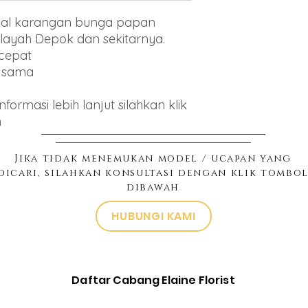
jual karangan bunga papan
layah Depok dan sekitarnya.
 cepat
g sama
ormasi lebih lanjut silahkan klik
h
Jika tidak menemukan model / ucapan yang
dicari, silahkan konsultasi dengan klik tombo
dibawah
HUBUNGI KAMI
Daftar Cabang Elaine Florist