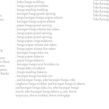
, buket bunga wedding
Toko Karanga
, bunga ucapan pernikahan
Toko Karang
, bunga standing wedding
Toko Karang
, karangan bunga grand opening
Toko Karang
en
, harga karangan bunga ucapan selamat
Toko Karanga
imo
, karangan bunga ucapan selamat
, papan bunga grand opening
, karangan bunga selamat dan sukses
, bunga papan grand opening
, bunga papan grand opening
, bunga papan congratulations
, bunga ucapan selamat dan sukses
, bunga papan selamat dan sukses
ung
, karangan bunga duka cita
, bunga papan dukacita
awaran
, papan bunga dukacita
ir Barat
, karangan bunga turut berduka cita
ngsewu
, bunga duka cita jakarta
nggamus
, bunga standing dukacita
 Bandar
, karangan bunga berduka cita
, jual karangan bunga, toko karangan bunga, toko
rangkaian bunga terdekat, jual karangan bunga di jakarta,
jual karangan bunga duka cita, toko karangan bunga
murah, toko karangan bunga jakarta 24 jam
, florist
terpercaya, florist terdekat, florist terlengkap