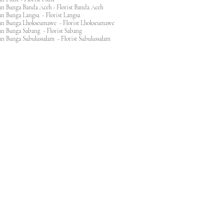
n Bunga Banda Aceh - Florist Banda Aceh
an Bunga Langsa - Florist Langsa
an Bunga Lhokseumawe - Florist Lhokseumawe
an Bunga Sabang - Florist Sabang
n Bunga Subulussalam - Florist Subulussalam