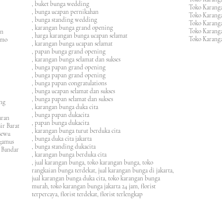
, buket bunga wedding
Toko Karanga
, bunga ucapan pernikahan
Toko Karang
, bunga standing wedding
Toko Karang
, karangan bunga grand opening
Toko Karang
en
, harga karangan bunga ucapan selamat
Toko Karanga
imo
, karangan bunga ucapan selamat
, papan bunga grand opening
, karangan bunga selamat dan sukses
, bunga papan grand opening
, bunga papan grand opening
, bunga papan congratulations
, bunga ucapan selamat dan sukses
, bunga papan selamat dan sukses
ung
, karangan bunga duka cita
, bunga papan dukacita
awaran
, papan bunga dukacita
ir Barat
, karangan bunga turut berduka cita
ngsewu
, bunga duka cita jakarta
nggamus
, bunga standing dukacita
 Bandar
, karangan bunga berduka cita
, jual karangan bunga, toko karangan bunga, toko
rangkaian bunga terdekat, jual karangan bunga di jakarta,
jual karangan bunga duka cita, toko karangan bunga
murah, toko karangan bunga jakarta 24 jam
, florist
terpercaya, florist terdekat, florist terlengkap