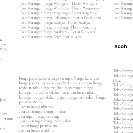
Toko Karangan Bunga Wonogiri - Florist Wonogiri
Toko Karang
Toko Karangan Bunga Wonosobo - Florist Wonosobo
Toko Karang
Toko Karangan Bunga Magelang - Florist Magelang
Toko Karang
Toko Karangan Bunga Pekalongan - Florist Pekalongan
Toko Karanga
Toko Karangan Bunga Salatiga - Florist Salatiga
Toko Karangan Bunga Semarang - Florist Semarang
ng
Toko Karangan Bunga Surakarta - Florist Surakarta
ar
Toko Karangan Bunga Tegal- Florist Tegal
ana
rangasem
Aceh
ngkung
an
asar
Toko Karanga
Toko Karanga
bunga papan jakarta, harga karangan bunga, karangan
Daya
bunga jakarta, papan bunga jakarta, jual karangan bunga
Toko Karanga
terdekat, toko bunga terdekat, harga papan bunga,
Toko Karanga
karangan bunga pernikahan, karangan bunga nikah,
Toko Karanga
ura
karangan bunga nikahan, papan bunga pernikahan, bunga
Toko Karanga
ijaya
papan wedding
Toko Karanga
m
, papan bunga nikahan
Toko Karanga
, harga karangan bunga nikahan
Toko Karanga
 Jaya
, karangan bunga wedding
Toko Karanga
amberamo
, harga karangan bunga pernikahan
Toko Karanga
, buket bunga pernikahan
Toko Karanga
rist
, papan bunga wedding
Toko Karangan