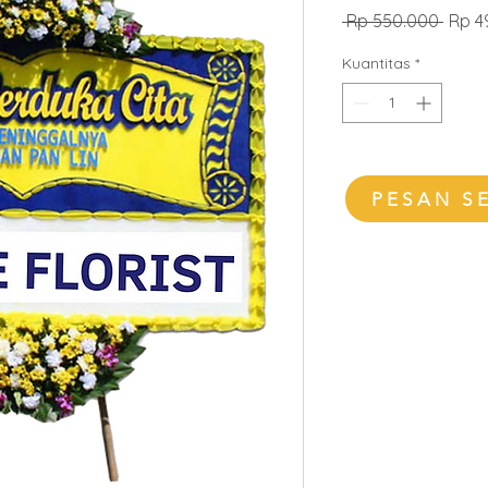
Harg
 Rp 550.000 
Rp 4
Regul
Kuantitas
*
PESAN S