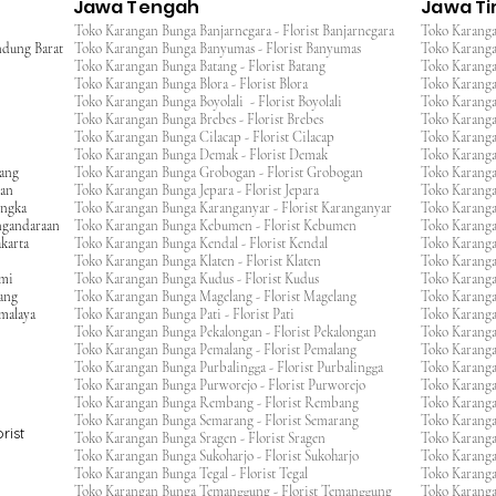
Jawa Tengah
Jawa T
Toko Karangan Bunga Banjarnegara - Florist Banjarnegara
Toko Karanga
ndung Barat
Toko Karangan Bunga Banyumas - Florist Banyumas
Toko Karanga
Toko Karangan Bunga Batang - Florist Batang
Toko Karangan
Toko Karangan Bunga Blora - Florist Blora
Toko Karanga
Toko Karangan Bunga Boyolali - Florist Boyolali
Toko Karanga
Toko Karangan Bunga Brebes - Florist Brebes
Toko Karanga
Toko Karangan Bunga Cilacap - Florist Cilacap
Toko Karanga
Toko Karangan Bunga Demak - Florist Demak
Toko Karang
wang
Toko Karangan Bunga Grobogan - Florist Grobogan
Toko Karanga
gan
Toko Karangan Bunga Jepara - Florist Jepara
Toko Karang
engka
Toko Karangan Bunga Karanganyar - Florist Karanganyar
Toko Karang
ngandaraan
Toko Karangan Bunga Kebumen - Florist Kebumen
Toko Karang
karta
Toko Karangan Bunga Kendal - Florist Kendal
Toko Karang
Toko Karangan Bunga Klaten - Florist Klaten
Toko Karang
umi
Toko Karangan Bunga Kudus - Florist Kudus
Toko Karang
ang
Toko Karangan Bunga Magelang - Florist Magelang
Toko Karanga
kmalaya
Toko Karangan Bunga Pati - Florist Pati
Toko Karang
Toko Karangan Bunga Pekalongan - Florist Pekalongan
Toko Karanga
Toko Karangan Bunga Pemalang - Florist Pemalang
Toko Karang
Toko Karangan Bunga Purbalingga - Florist Purbalingga
Toko Karanga
Toko Karangan Bunga Purworejo - Florist Purworejo
Toko Karang
Toko Karangan Bunga Rembang - Florist Rembang
Toko Karanga
Toko Karangan Bunga Semarang - Florist Semarang
Toko Karang
rist
Toko Karangan Bunga Sragen - Florist Sragen
Toko Karanga
Toko Karangan Bunga Sukoharjo - Florist Sukoharjo
Toko Karanga
Toko Karangan Bunga Tegal - Florist Tegal
Toko Karang
Toko Karangan Bunga Temanggung - Florist Temanggung
Toko Karanga