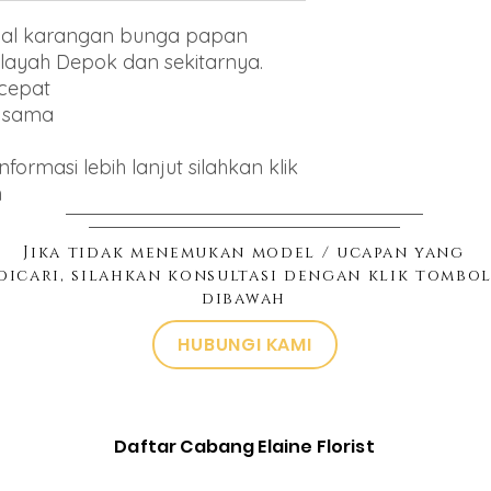
jual karangan bunga papan
layah Depok dan sekitarnya.
 cepat
g sama
ormasi lebih lanjut silahkan klik
h
Jika tidak menemukan model / ucapan yang
dicari, silahkan konsultasi dengan klik tombo
dibawah
HUBUNGI KAMI
Daftar Cabang Elaine Florist