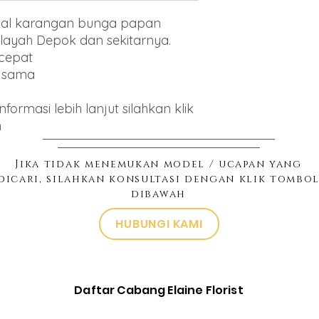
jual karangan bunga papan
layah Depok dan sekitarnya.
 cepat
g sama
ormasi lebih lanjut silahkan klik
h
Jika tidak menemukan model / ucapan yang
dicari, silahkan konsultasi dengan klik tombo
dibawah
HUBUNGI KAMI
Daftar Cabang Elaine Florist