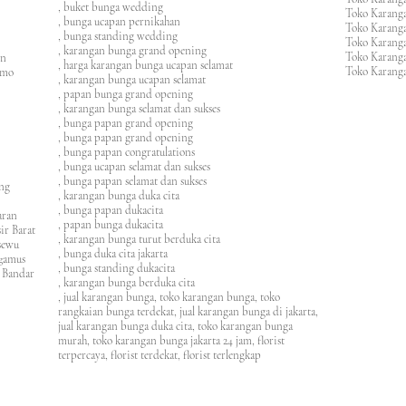
, buket bunga wedding
Toko Karanga
, bunga ucapan pernikahan
Toko Karang
, bunga standing wedding
Toko Karang
, karangan bunga grand opening
Toko Karang
en
, harga karangan bunga ucapan selamat
Toko Karanga
imo
, karangan bunga ucapan selamat
, papan bunga grand opening
, karangan bunga selamat dan sukses
, bunga papan grand opening
, bunga papan grand opening
, bunga papan congratulations
, bunga ucapan selamat dan sukses
, bunga papan selamat dan sukses
ung
, karangan bunga duka cita
, bunga papan dukacita
awaran
, papan bunga dukacita
ir Barat
, karangan bunga turut berduka cita
ngsewu
, bunga duka cita jakarta
nggamus
, bunga standing dukacita
 Bandar
, karangan bunga berduka cita
, jual karangan bunga, toko karangan bunga, toko
rangkaian bunga terdekat, jual karangan bunga di jakarta,
jual karangan bunga duka cita, toko karangan bunga
murah, toko karangan bunga jakarta 24 jam
, florist
terpercaya, florist terdekat, florist terlengkap