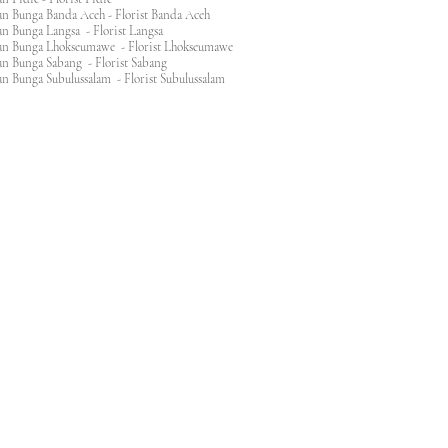
n Bunga Banda Aceh - Florist Banda Aceh
an Bunga Langsa - Florist Langsa
an Bunga Lhokseumawe - Florist Lhokseumawe
an Bunga Sabang - Florist Sabang
n Bunga Subulussalam - Florist Subulussalam