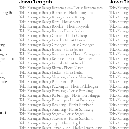
Jawa Tengah
Jawa T
Toko Karangan Bunga Banjarnegara - Florist Banjarnegara
Toko Karanga
ndung Barat
Toko Karangan Bunga Banyumas - Florist Banyumas
Toko Karanga
Toko Karangan Bunga Batang - Florist Batang
Toko Karangan
Toko Karangan Bunga Blora - Florist Blora
Toko Karanga
Toko Karangan Bunga Boyolali - Florist Boyolali
Toko Karanga
Toko Karangan Bunga Brebes - Florist Brebes
Toko Karanga
Toko Karangan Bunga Cilacap - Florist Cilacap
Toko Karanga
Toko Karangan Bunga Demak - Florist Demak
Toko Karang
wang
Toko Karangan Bunga Grobogan - Florist Grobogan
Toko Karanga
gan
Toko Karangan Bunga Jepara - Florist Jepara
Toko Karang
engka
Toko Karangan Bunga Karanganyar - Florist Karanganyar
Toko Karang
ngandaraan
Toko Karangan Bunga Kebumen - Florist Kebumen
Toko Karang
karta
Toko Karangan Bunga Kendal - Florist Kendal
Toko Karang
Toko Karangan Bunga Klaten - Florist Klaten
Toko Karang
umi
Toko Karangan Bunga Kudus - Florist Kudus
Toko Karang
ang
Toko Karangan Bunga Magelang - Florist Magelang
Toko Karanga
kmalaya
Toko Karangan Bunga Pati - Florist Pati
Toko Karang
Toko Karangan Bunga Pekalongan - Florist Pekalongan
Toko Karanga
Toko Karangan Bunga Pemalang - Florist Pemalang
Toko Karang
Toko Karangan Bunga Purbalingga - Florist Purbalingga
Toko Karanga
Toko Karangan Bunga Purworejo - Florist Purworejo
Toko Karang
Toko Karangan Bunga Rembang - Florist Rembang
Toko Karanga
Toko Karangan Bunga Semarang - Florist Semarang
Toko Karang
rist
Toko Karangan Bunga Sragen - Florist Sragen
Toko Karanga
Toko Karangan Bunga Sukoharjo - Florist Sukoharjo
Toko Karanga
Toko Karangan Bunga Tegal - Florist Tegal
Toko Karang
Toko Karangan Bunga Temanggung - Florist Temanggung
Toko Karanga