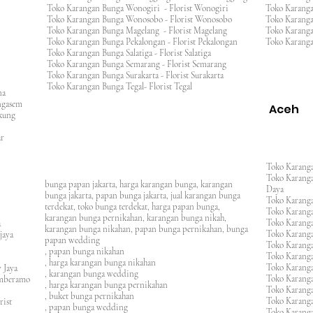
Toko Karangan Bunga Wonogiri - Florist Wonogiri
Toko Karang
Toko Karangan Bunga Wonosobo - Florist Wonosobo
Toko Karang
Toko Karangan Bunga Magelang - Florist Magelang
Toko Karang
Toko Karangan Bunga Pekalongan - Florist Pekalongan
Toko Karanga
Toko Karangan Bunga Salatiga - Florist Salatiga
Toko Karangan Bunga Semarang - Florist Semarang
ng
Toko Karangan Bunga Surakarta - Florist Surakarta
ar
Toko Karangan Bunga Tegal- Florist Tegal
ana
rangasem
Aceh
ngkung
an
asar
Toko Karanga
Toko Karanga
bunga papan jakarta, harga karangan bunga, karangan
Daya
bunga jakarta, papan bunga jakarta, jual karangan bunga
Toko Karanga
terdekat, toko bunga terdekat, harga papan bunga,
Toko Karanga
karangan bunga pernikahan, karangan bunga nikah,
Toko Karanga
ura
karangan bunga nikahan, papan bunga pernikahan, bunga
Toko Karanga
ijaya
papan wedding
Toko Karanga
m
, papan bunga nikahan
Toko Karanga
, harga karangan bunga nikahan
Toko Karanga
 Jaya
, karangan bunga wedding
Toko Karanga
amberamo
, harga karangan bunga pernikahan
Toko Karanga
, buket bunga pernikahan
Toko Karanga
rist
, papan bunga wedding
Toko Karangan