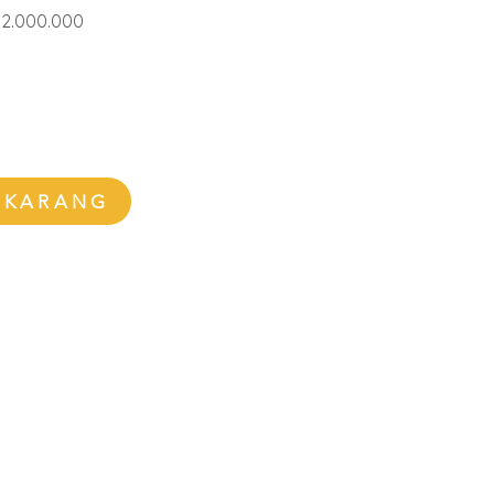
ga
Harga
 2.000.000
uler
Promosi
EKARANG