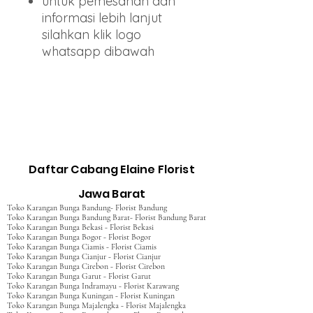
untuk pemesanan dan
informasi lebih lanjut
silahkan klik logo
whatsapp dibawah
Daftar Cabang Elaine Florist
Jawa Barat
Toko Karangan Bunga Bandung- Florist Bandung
Toko Karangan Bunga Bandung Barat- Florist Bandung Barat
Toko Karangan Bunga Bekasi - Florist Bekasi
Toko Karangan Bunga Bogor - Florist Bogor
Toko Karangan Bunga Ciamis - Florist Ciamis
Toko Karangan Bunga Cianjur - Florist Cianjur
Toko Karangan Bunga Cirebon - Florist Cirebon
Toko Karangan Bunga Garut - Florist Garut
Toko Karangan Bunga Indramayu - Florist Karawang
Toko Karangan Bunga Kuningan - Florist Kuningan
Toko Karangan Bunga Majalengka - Florist Majalengka