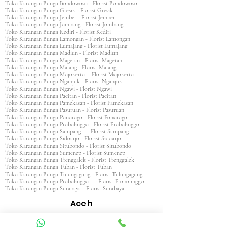
Toko Karangan Bunga Bondowoso - Florist Bondowoso
Toko Karangan Bunga Gresik - Florist Gresik
Toko Karangan Bunga Jember - Florist Jember
Toko Karangan Bunga Jombang - Florist Jombang
Toko Karangan Bunga Kediri - Florist Kediri
Toko Karangan Bunga Lamongan - Florist Lamongan
Toko Karangan Bunga Lumajang - Florist Lumajang
Toko Karangan Bunga Madiun - Florist Madiun
Toko Karangan Bunga Magetan - Florist Magetan
Toko Karangan Bunga Malang - Florist Malang
Toko Karangan Bunga Mojokerto - Florist Mojokerto
Toko Karangan Bunga Nganjuk - Florist Nganjuk
Toko Karangan Bunga Ngawi - Florist Ngawi
Toko Karangan Bunga Pacitan - Florist Pacitan
Toko Karangan Bunga Pamekasan - Florist Pamekasan
Toko Karangan Bunga Pasuruan - Florist Pasuruan
Toko Karangan Bunga Ponorogo - Florist Ponorogo
Toko Karangan Bunga Probolinggo - Florist Probolinggo
Toko Karangan Bunga Sampang - Florist Sampang
Toko Karangan Bunga Sidoarjo - Florist Sidoarjo
Toko Karangan Bunga Situbondo - Florist Situbondo
Toko Karangan Bunga Sumenep - Florist Sumenep
Toko Karangan Bunga Trenggalek - Florist Trenggalek
Toko Karangan Bunga Tuban - Florist Tuban
Toko Karangan Bunga Tulungagung - Florist Tulungagung
Toko Karangan Bunga Probolinggo - Florist Probolinggo
Toko Karangan Bunga Surabaya - Florist Surabaya
Aceh
Toko Karangan Aceh Barat - Florist Aceh Barat
Toko Karangan Bunga Aceh Barat Daya - Florist Aceh