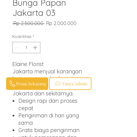
Bunga Papan
Jakarta 03
Harga
Harga
 Rp 2.500.000 
Rp 2.000.000
Reguler
Promosi
Kuantitas
*
Elaine Florist
Jakarta menjual karangan
bunga papan berbagai
Pesan Sekarang
Tanya Admin
ucapan untuk wilayah
Jakarta dan sekitarnya.
Design rapi dan proses
cepat
Pengiriman di hari yang
sama
Gratis biaya pengiriman