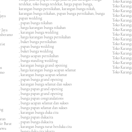
Toko Karanga
terdekat, toko bunga terdekat, harga papan bunga,
Toko Karanga
karangan bunga pernikahan, karangan bunga nikah,
Toko Karanga
ura
karangan bunga nikahan, papan bunga pernikahan, bunga
Toko Karanga
ijaya
papan wedding
Toko Karanga
m
, papan bunga nikahan
Toko Karanga
, harga karangan bunga nikahan
Toko Karanga
 Jaya
, karangan bunga wedding
Toko Karanga
amberamo
, harga karangan bunga pernikahan
Toko Karanga
, buket bunga pernikahan
Toko Karanga
rist
, papan bunga wedding
Toko Karangan
, buket bunga wedding
Toko Karanga
, bunga ucapan pernikahan
Toko Karang
, bunga standing wedding
Toko Karang
, karangan bunga grand opening
Toko Karang
en
, harga karangan bunga ucapan selamat
Toko Karanga
imo
, karangan bunga ucapan selamat
, papan bunga grand opening
, karangan bunga selamat dan sukses
, bunga papan grand opening
, bunga papan grand opening
, bunga papan congratulations
, bunga ucapan selamat dan sukses
, bunga papan selamat dan sukses
ung
, karangan bunga duka cita
, bunga papan dukacita
awaran
, papan bunga dukacita
ir Barat
, karangan bunga turut berduka cita
ngsewu
, bunga duka cita jakarta