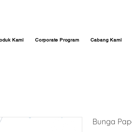
anan 24 Jam
Pembayaran Aman
Kualitas Ter
oduk Kami
Corporate Program
Cabang Kami
Bunga Pap