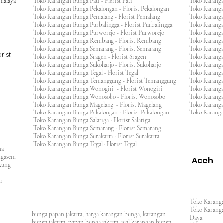
kmalaya
Toko Karangan Bunga Pati - Florist Pati
Toko Karang
Toko Karangan Bunga Pekalongan - Florist Pekalongan
Toko Karanga
Toko Karangan Bunga Pemalang - Florist Pemalang
Toko Karang
Toko Karangan Bunga Purbalingga - Florist Purbalingga
Toko Karanga
Toko Karangan Bunga Purworejo - Florist Purworejo
Toko Karang
Toko Karangan Bunga Rembang - Florist Rembang
Toko Karanga
Toko Karangan Bunga Semarang - Florist Semarang
Toko Karang
rist
Toko Karangan Bunga Sragen - Florist Sragen
Toko Karanga
Toko Karangan Bunga Sukoharjo - Florist Sukoharjo
Toko Karanga
Toko Karangan Bunga Tegal - Florist Tegal
Toko Karang
Toko Karangan Bunga Temanggung - Florist Temanggung
Toko Karanga
Toko Karangan Bunga Wonogiri - Florist Wonogiri
Toko Karang
Toko Karangan Bunga Wonosobo - Florist Wonosobo
Toko Karang
Toko Karangan Bunga Magelang - Florist Magelang
Toko Karang
Toko Karangan Bunga Pekalongan - Florist Pekalongan
Toko Karanga
Toko Karangan Bunga Salatiga - Florist Salatiga
Toko Karangan Bunga Semarang - Florist Semarang
ng
Toko Karangan Bunga Surakarta - Florist Surakarta
ar
Toko Karangan Bunga Tegal- Florist Tegal
ana
rangasem
Aceh
ngkung
an
asar
Toko Karanga
Toko Karanga
bunga papan jakarta, harga karangan bunga, karangan
Daya
bunga jakarta, papan bunga jakarta, jual karangan bunga