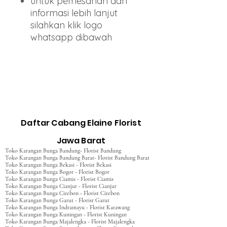
untuk pemesanan dan
informasi lebih lanjut
silahkan klik logo
whatsapp dibawah
Daftar Cabang Elaine Florist
Jawa Barat
Toko Karangan Bunga Bandung- Florist Bandung
Toko Karangan Bunga Bandung Barat- Florist Bandung Barat
Toko Karangan Bunga Bekasi - Florist Bekasi
Toko Karangan Bunga Bogor - Florist Bogor
Toko Karangan Bunga Ciamis - Florist Ciamis
Toko Karangan Bunga Cianjur - Florist Cianjur
Toko Karangan Bunga Cirebon - Florist Cirebon
Toko Karangan Bunga Garut - Florist Garut
Toko Karangan Bunga Indramayu - Florist Karawang
Toko Karangan Bunga Kuningan - Florist Kuningan
Toko Karangan Bunga Majalengka - Florist Majalengka