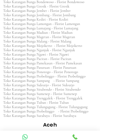
Toko Karangan Bunga Bondowoso - Florist Bondowoso
Toko Karangan Bunga Gresik - Florist Gresik
Toko Karangan Bunga Jember - Florist Jember
Toko Karangan Bunga Jombang - Florist Jombang
Toko Karangan Bunga Kediri - Florist Kediri
Toko Karangan Bunga Lamongan - Florist Lamongan
Toko Karangan Bunga Lumajang - Florist Lumajang
Toko Karangan Bunga Madiun - Florist Madiun
Toko Karangan Bunga Magetan - Florist Magetan
Toko Karangan Bunga Malang - Florist Malang
Toko Karangan Bunga Mojokerto - Florist Mojokerto
Toko Karangan Bunga Nganjuk - Florist Nganjuk
Toko Karangan Bunga Ngawi - Florist Ngawi
Toko Karangan Bunga Pacitan - Florist Pacitan
Toko Karangan Bunga Pamekasan - Florist Pamekasan
Toko Karangan Bunga Pasuruan - Florist Pasuruan
Toko Karangan Bunga Ponorogo - Florist Ponorogo
Toko Karangan Bunga Probolinggo - Florist Probolinggo
Toko Karangan Bunga Sampang - Florist Sampang
Toko Karangan Bunga Sidoarjo - Florist Sidoarjo
Toko Karangan Bunga Situbondo - Florist Situbondo
Toko Karangan Bunga Sumenep - Florist Sumenep
Toko Karangan Bunga Trenggalek - Florist Trenggalek
Toko Karangan Bunga Tuban - Florist Tuban
Toko Karangan Bunga Tulungagung - Florist Tulungagung
Toko Karangan Bunga Probolinggo - Florist Probolinggo
Toko Karangan Bunga Surabaya - Florist Surabaya
Aceh
Toko Karangan Aceh Barat - Florist Aceh Barat
Toko Karangan Bunga Aceh Barat Daya - Florist Aceh