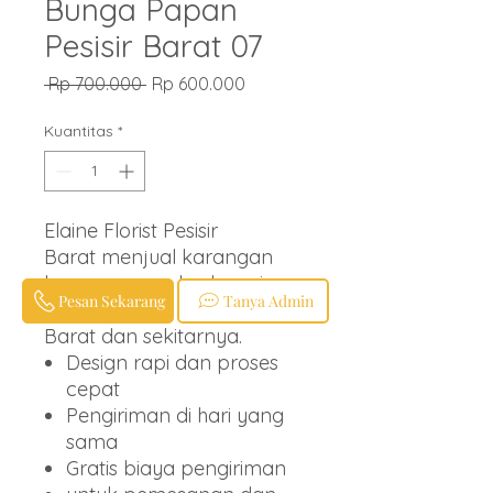
Bunga Papan
Pesisir Barat 07
Harga
Harga
 Rp 700.000 
Rp 600.000
Reguler
Promosi
Kuantitas
*
Elaine Florist Pesisir
Barat menjual karangan
bunga papan berbagai
Pesan Sekarang
Tanya Admin
ucapan untuk wilayah Pesisir
Barat dan sekitarnya.
Design rapi dan proses
cepat
Pengiriman di hari yang
sama
Gratis biaya pengiriman