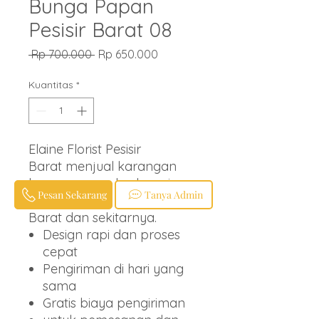
Bunga Papan
Pesisir Barat 08
Harga
Harga
 Rp 700.000 
Rp 650.000
Reguler
Promosi
Kuantitas
*
Elaine Florist Pesisir
Barat menjual karangan
bunga papan berbagai
Pesan Sekarang
Tanya Admin
ucapan untuk wilayah Pesisir
Barat dan sekitarnya.
Design rapi dan proses
cepat
Pengiriman di hari yang
sama
Gratis biaya pengiriman