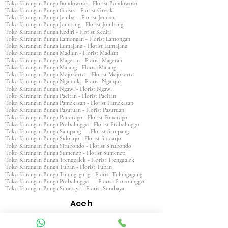
Toko Karangan Bunga Bondowoso - Florist Bondowoso
Toko Karangan Bunga Gresik - Florist Gresik
Toko Karangan Bunga Jember - Florist Jember
Toko Karangan Bunga Jombang - Florist Jombang
Toko Karangan Bunga Kediri - Florist Kediri
Toko Karangan Bunga Lamongan - Florist Lamongan
Toko Karangan Bunga Lumajang - Florist Lumajang
Toko Karangan Bunga Madiun - Florist Madiun
Toko Karangan Bunga Magetan - Florist Magetan
Toko Karangan Bunga Malang - Florist Malang
Toko Karangan Bunga Mojokerto - Florist Mojokerto
Toko Karangan Bunga Nganjuk - Florist Nganjuk
Toko Karangan Bunga Ngawi - Florist Ngawi
Toko Karangan Bunga Pacitan - Florist Pacitan
Toko Karangan Bunga Pamekasan - Florist Pamekasan
Toko Karangan Bunga Pasuruan - Florist Pasuruan
Toko Karangan Bunga Ponorogo - Florist Ponorogo
Toko Karangan Bunga Probolinggo - Florist Probolinggo
Toko Karangan Bunga Sampang - Florist Sampang
Toko Karangan Bunga Sidoarjo - Florist Sidoarjo
Toko Karangan Bunga Situbondo - Florist Situbondo
Toko Karangan Bunga Sumenep - Florist Sumenep
Toko Karangan Bunga Trenggalek - Florist Trenggalek
Toko Karangan Bunga Tuban - Florist Tuban
Toko Karangan Bunga Tulungagung - Florist Tulungagung
Toko Karangan Bunga Probolinggo - Florist Probolinggo
Toko Karangan Bunga Surabaya - Florist Surabaya
Aceh
Toko Karangan Aceh Barat - Florist Aceh Barat
Toko Karangan Bunga Aceh Barat Daya - Florist Aceh