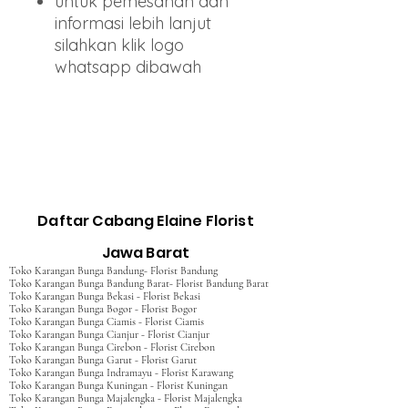
untuk pemesanan dan
informasi lebih lanjut
silahkan klik logo
whatsapp dibawah
Daftar Cabang Elaine Florist
Jawa Barat
Toko Karangan Bunga Bandung- Florist Bandung
Toko Karangan Bunga Bandung Barat- Florist Bandung Barat
Toko Karangan Bunga Bekasi - Florist Bekasi
Toko Karangan Bunga Bogor - Florist Bogor
Toko Karangan Bunga Ciamis - Florist Ciamis
Toko Karangan Bunga Cianjur - Florist Cianjur
Toko Karangan Bunga Cirebon - Florist Cirebon
Toko Karangan Bunga Garut - Florist Garut
Toko Karangan Bunga Indramayu - Florist Karawang
Toko Karangan Bunga Kuningan - Florist Kuningan
Toko Karangan Bunga Majalengka - Florist Majalengka