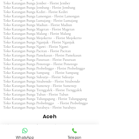
Toko Karangan Bunga Jember - Florist Jember
Toko Karangan Bunga Jombang - Florist Jombang
Toko Karangan Bunga Kediri - Florist Kediri
Toko Karangan Bunga Lamongan - Florist Lamongan
Toko Karangan Bunga Lumajang - Florist Lumajang
Toko Karangan Bunga Madiun - Florist Madiun
Toko Karangan Bunga Magetan - Florist Magetan
Toko Karangan Bunga Malang - Florist Malang
Toko Karangan Bunga Mojokerto - Florist Mojokerto
Toko Karangan Bunga Nganjuk - Florist Nganjuk
Toko Karangan Bunga Ngawi - Florist Ngawi
Toko Karangan Bunga Pacitan - Florist Pacitan
Toko Karangan Bunga Pamekasan - Florist Pamekasan
Toko Karangan Bunga Pasuruan - Florist Pasuruan
Toko Karangan Bunga Ponorogo - Florist Ponorogo
Toko Karangan Bunga Probolinggo - Florist Probolinggo
Toko Karangan Bunga Sampang - Florist Sampang
Toko Karangan Bunga Sidoarjo - Florist Sidoarjo
Toko Karangan Bunga Situbondo - Florist Situbondo
Toko Karangan Bunga Sumenep - Florist Sumenep
Toko Karangan Bunga Trenggalek - Florist Trenggalek
Toko Karangan Bunga Tuban - Florist Tuban
Toko Karangan Bunga Tulungagung - Florist Tulungagung
Toko Karangan Bunga Probolinggo - Florist Probolinggo
Toko Karangan Bunga Surabaya - Florist Surabaya
Aceh
Toko Karangan Aceh Barat - Florist Aceh Barat
Toko Karangan Bunga Aceh Barat Daya - Florist Aceh
Barat Daya
WhatsApp
Telepon