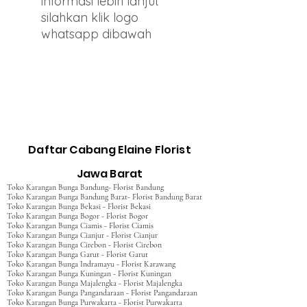
informasi lebih lanjut
silahkan klik logo
whatsapp dibawah
Daftar Cabang Elaine Florist
Jawa Barat
Toko Karangan Bunga Bandung- Florist Bandung
Toko Karangan Bunga Bandung Barat- Florist Bandung Barat
Toko Karangan Bunga Bekasi - Florist Bekasi
Toko Karangan Bunga Bogor - Florist Bogor
Toko Karangan Bunga Ciamis - Florist Ciamis
Toko Karangan Bunga Cianjur - Florist Cianjur
Toko Karangan Bunga Cirebon - Florist Cirebon
Toko Karangan Bunga Garut - Florist Garut
Toko Karangan Bunga Indramayu - Florist Karawang
Toko Karangan Bunga Kuningan - Florist Kuningan
Toko Karangan Bunga Majalengka - Florist Majalengka
Toko Karangan Bunga Pangandaraan - Florist Pangandaraan
Toko Karangan Bunga Purwakarta - Florist Purwakarta