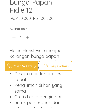
Bunga Papan
Pidie 12
Harga
Harga
 Rp 450.000 
Rp 400.000
Reguler
Promosi
Kuantitas
*
Elaine Florist Pidie menjual
karangan bunga papan
berbagai ucapan untuk
Pesan Sekarang
Tanya Admin
wilayah Pidie dan sekitarnya.
Design rapi dan proses
cepat
Pengiriman di hari yang
sama
Gratis biaya pengiriman
untuk pemesanan dan