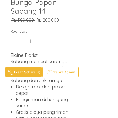
Bunga Papan
Sabang 14
Harga
Harga
 Rp 300.000 
Rp 200.000
Reguler
Promosi
Kuantitas
*
Elaine Florist
Sabang menjual karangan
bunga papan berbagai
Pesan Sekarang
Tanya Admin
ucapan untuk wilayah
Sabang dan sekitarnya.
Design rapi dan proses
cepat
Pengiriman di hari yang
sama
Gratis biaya pengiriman