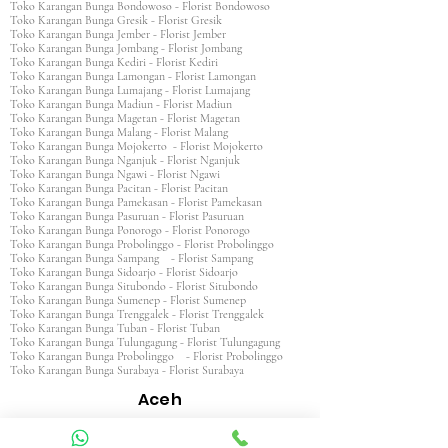
Toko Karangan Bunga Bondowoso - Florist Bondowoso
Toko Karangan Bunga Gresik - Florist Gresik
Toko Karangan Bunga Jember - Florist Jember
Toko Karangan Bunga Jombang - Florist Jombang
Toko Karangan Bunga Kediri - Florist Kediri
Toko Karangan Bunga Lamongan - Florist Lamongan
Toko Karangan Bunga Lumajang - Florist Lumajang
Toko Karangan Bunga Madiun - Florist Madiun
Toko Karangan Bunga Magetan - Florist Magetan
Toko Karangan Bunga Malang - Florist Malang
Toko Karangan Bunga Mojokerto - Florist Mojokerto
Toko Karangan Bunga Nganjuk - Florist Nganjuk
Toko Karangan Bunga Ngawi - Florist Ngawi
Toko Karangan Bunga Pacitan - Florist Pacitan
Toko Karangan Bunga Pamekasan - Florist Pamekasan
Toko Karangan Bunga Pasuruan - Florist Pasuruan
Toko Karangan Bunga Ponorogo - Florist Ponorogo
Toko Karangan Bunga Probolinggo - Florist Probolinggo
Toko Karangan Bunga Sampang - Florist Sampang
Toko Karangan Bunga Sidoarjo - Florist Sidoarjo
Toko Karangan Bunga Situbondo - Florist Situbondo
Toko Karangan Bunga Sumenep - Florist Sumenep
Toko Karangan Bunga Trenggalek - Florist Trenggalek
Toko Karangan Bunga Tuban - Florist Tuban
Toko Karangan Bunga Tulungagung - Florist Tulungagung
Toko Karangan Bunga Probolinggo - Florist Probolinggo
Toko Karangan Bunga Surabaya - Florist Surabaya
Aceh
Toko Karangan Aceh Barat - Florist Aceh Barat
Toko Karangan Bunga Aceh Barat Daya - Florist Aceh