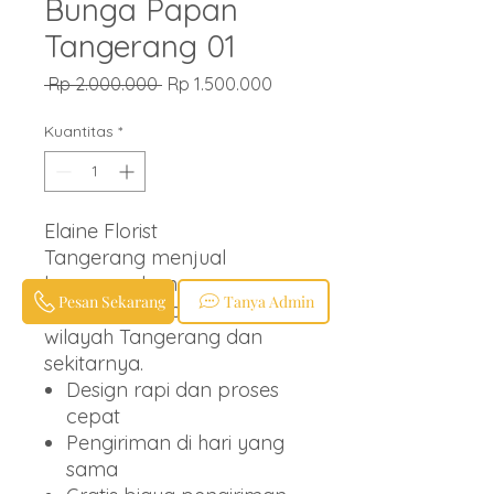
Bunga Papan
Tangerang 01
Harga
Harga
 Rp 2.000.000 
Rp 1.500.000
Reguler
Promosi
Kuantitas
*
Elaine Florist
Tangerang menjual
karangan bunga papan
Pesan Sekarang
Tanya Admin
berbagai ucapan untuk
wilayah Tangerang dan
sekitarnya.
Design rapi dan proses
cepat
Pengiriman di hari yang
sama