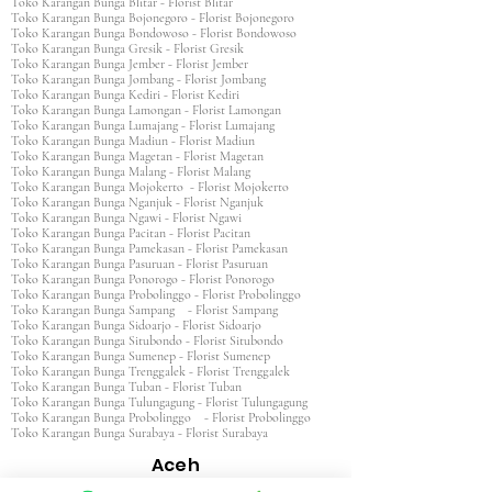
Toko Karangan Bunga Blitar - Florist Blitar
Toko Karangan Bunga Bojonegoro - Florist Bojonegoro
Toko Karangan Bunga Bondowoso - Florist Bondowoso
Toko Karangan Bunga Gresik - Florist Gresik
Toko Karangan Bunga Jember - Florist Jember
Toko Karangan Bunga Jombang - Florist Jombang
Toko Karangan Bunga Kediri - Florist Kediri
Toko Karangan Bunga Lamongan - Florist Lamongan
Toko Karangan Bunga Lumajang - Florist Lumajang
Toko Karangan Bunga Madiun - Florist Madiun
Toko Karangan Bunga Magetan - Florist Magetan
Toko Karangan Bunga Malang - Florist Malang
Toko Karangan Bunga Mojokerto - Florist Mojokerto
Toko Karangan Bunga Nganjuk - Florist Nganjuk
Toko Karangan Bunga Ngawi - Florist Ngawi
Toko Karangan Bunga Pacitan - Florist Pacitan
Toko Karangan Bunga Pamekasan - Florist Pamekasan
Toko Karangan Bunga Pasuruan - Florist Pasuruan
Toko Karangan Bunga Ponorogo - Florist Ponorogo
Toko Karangan Bunga Probolinggo - Florist Probolinggo
Toko Karangan Bunga Sampang - Florist Sampang
Toko Karangan Bunga Sidoarjo - Florist Sidoarjo
Toko Karangan Bunga Situbondo - Florist Situbondo
Toko Karangan Bunga Sumenep - Florist Sumenep
Toko Karangan Bunga Trenggalek - Florist Trenggalek
Toko Karangan Bunga Tuban - Florist Tuban
Toko Karangan Bunga Tulungagung - Florist Tulungagung
Toko Karangan Bunga Probolinggo - Florist Probolinggo
Toko Karangan Bunga Surabaya - Florist Surabaya
Aceh