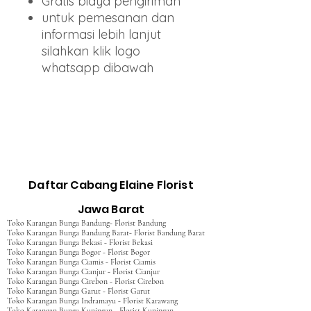
Gratis biaya pengiriman
untuk pemesanan dan
informasi lebih lanjut
silahkan klik logo
whatsapp dibawah
Daftar Cabang Elaine Florist
Jawa Barat
Toko Karangan Bunga Bandung- Florist Bandung
Toko Karangan Bunga Bandung Barat- Florist Bandung Barat
Toko Karangan Bunga Bekasi - Florist Bekasi
Toko Karangan Bunga Bogor - Florist Bogor
Toko Karangan Bunga Ciamis - Florist Ciamis
Toko Karangan Bunga Cianjur - Florist Cianjur
Toko Karangan Bunga Cirebon - Florist Cirebon
Toko Karangan Bunga Garut - Florist Garut
Toko Karangan Bunga Indramayu - Florist Karawang
Toko Karangan Bunga Kuningan - Florist Kuningan