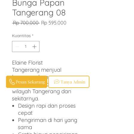
Bunga Papan
Tangerang 08
Harga
Harga
 Rp 700.000 
Rp 595.000
Reguler
Promosi
Kuantitas
*
Elaine Florist
Tangerang menjual
karangan bunga papan
Pesan Sekarang
Tanya Admin
berbagai ucapan untuk
wilayah Tangerang dan
sekitarnya.
Design rapi dan proses
cepat
Pengiriman di hari yang
sama