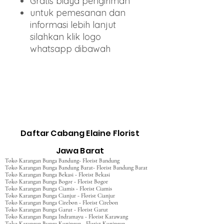
Gratis biaya pengiriman
untuk pemesanan dan
informasi lebih lanjut
silahkan klik logo
whatsapp dibawah
Daftar Cabang Elaine Florist
Jawa Barat
Toko Karangan Bunga Bandung- Florist Bandung
Toko Karangan Bunga Bandung Barat- Florist Bandung Barat
Toko Karangan Bunga Bekasi - Florist Bekasi
Toko Karangan Bunga Bogor - Florist Bogor
Toko Karangan Bunga Ciamis - Florist Ciamis
Toko Karangan Bunga Cianjur - Florist Cianjur
Toko Karangan Bunga Cirebon - Florist Cirebon
Toko Karangan Bunga Garut - Florist Garut
Toko Karangan Bunga Indramayu - Florist Karawang
Toko Karangan Bunga Kuningan - Florist Kuningan