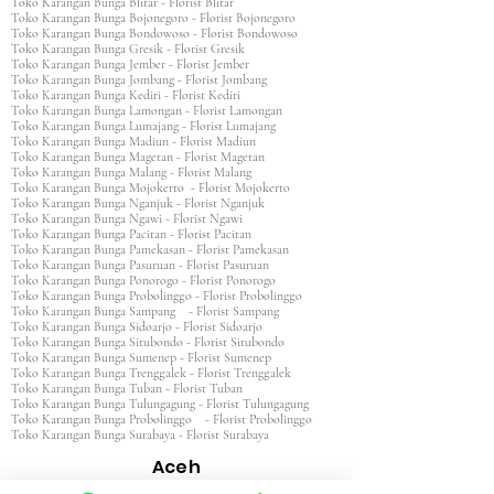
Toko Karangan Bunga Blitar - Florist Blitar
Toko Karangan Bunga Bojonegoro - Florist Bojonegoro
Toko Karangan Bunga Bondowoso - Florist Bondowoso
Toko Karangan Bunga Gresik - Florist Gresik
Toko Karangan Bunga Jember - Florist Jember
Toko Karangan Bunga Jombang - Florist Jombang
Toko Karangan Bunga Kediri - Florist Kediri
Toko Karangan Bunga Lamongan - Florist Lamongan
Toko Karangan Bunga Lumajang - Florist Lumajang
Toko Karangan Bunga Madiun - Florist Madiun
Toko Karangan Bunga Magetan - Florist Magetan
Toko Karangan Bunga Malang - Florist Malang
Toko Karangan Bunga Mojokerto - Florist Mojokerto
Toko Karangan Bunga Nganjuk - Florist Nganjuk
Toko Karangan Bunga Ngawi - Florist Ngawi
Toko Karangan Bunga Pacitan - Florist Pacitan
Toko Karangan Bunga Pamekasan - Florist Pamekasan
Toko Karangan Bunga Pasuruan - Florist Pasuruan
Toko Karangan Bunga Ponorogo - Florist Ponorogo
Toko Karangan Bunga Probolinggo - Florist Probolinggo
Toko Karangan Bunga Sampang - Florist Sampang
Toko Karangan Bunga Sidoarjo - Florist Sidoarjo
Toko Karangan Bunga Situbondo - Florist Situbondo
Toko Karangan Bunga Sumenep - Florist Sumenep
Toko Karangan Bunga Trenggalek - Florist Trenggalek
Toko Karangan Bunga Tuban - Florist Tuban
Toko Karangan Bunga Tulungagung - Florist Tulungagung
Toko Karangan Bunga Probolinggo - Florist Probolinggo
Toko Karangan Bunga Surabaya - Florist Surabaya
Aceh