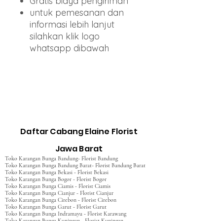
Gratis biaya pengiriman
untuk pemesanan dan
informasi lebih lanjut
silahkan klik logo
whatsapp dibawah
Daftar Cabang Elaine Florist
Jawa Barat
Toko Karangan Bunga Bandung- Florist Bandung
Toko Karangan Bunga Bandung Barat- Florist Bandung Barat
Toko Karangan Bunga Bekasi - Florist Bekasi
Toko Karangan Bunga Bogor - Florist Bogor
Toko Karangan Bunga Ciamis - Florist Ciamis
Toko Karangan Bunga Cianjur - Florist Cianjur
Toko Karangan Bunga Cirebon - Florist Cirebon
Toko Karangan Bunga Garut - Florist Garut
Toko Karangan Bunga Indramayu - Florist Karawang
Toko Karangan Bunga Kuningan - Florist Kuningan