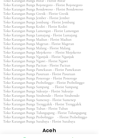
Toko Karangan Bunga Blitar - Florist Blitar
Toko Karangan Bunga Bojonegoro - Florist Bojonegoro
Toko Karangan Bunga Bondowoso - Florist Bondowoso
Toko Karangan Bunga Gresik - Florist Gresik
Toko Karangan Bunga Jember - Florist Jember
Toko Karangan Bunga Jombang - Florist Jombang
Toko Karangan Bunga Kediri - Florist Kediri
Toko Karangan Bunga Lamongan - Florist Lamongan
Toko Karangan Bunga Lumajang - Florist Lumajang
Toko Karangan Bunga Madiun - Florist Madiun
Toko Karangan Bunga Magetan - Florist Magetan
Toko Karangan Bunga Malang - Florist Malang
Toko Karangan Bunga Mojokerto - Florist Mojokerto
Toko Karangan Bunga Nganjuk - Florist Nganjuk
Toko Karangan Bunga Ngawi - Florist Ngawi
Toko Karangan Bunga Pacitan - Florist Pacitan
Toko Karangan Bunga Pamekasan - Florist Pamekasan
Toko Karangan Bunga Pasuruan - Florist Pasuruan
Toko Karangan Bunga Ponorogo - Florist Ponorogo
Toko Karangan Bunga Probolinggo - Florist Probolinggo
Toko Karangan Bunga Sampang - Florist Sampang
Toko Karangan Bunga Sidoarjo - Florist Sidoarjo
Toko Karangan Bunga Situbondo - Florist Situbondo
Toko Karangan Bunga Sumenep - Florist Sumenep
Toko Karangan Bunga Trenggalek - Florist Trenggalek
Toko Karangan Bunga Tuban - Florist Tuban
Toko Karangan Bunga Tulungagung - Florist Tulungagung
Toko Karangan Bunga Probolinggo - Florist Probolinggo
Toko Karangan Bunga Surabaya - Florist Surabaya
Aceh