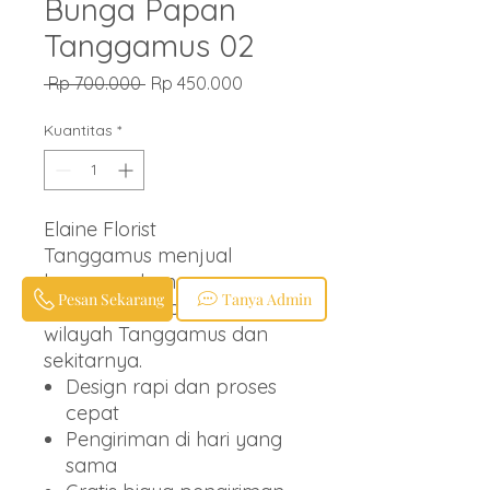
Bunga Papan
Tanggamus 02
Harga
Harga
 Rp 700.000 
Rp 450.000
Reguler
Promosi
Kuantitas
*
Elaine Florist
Tanggamus menjual
karangan bunga papan
Pesan Sekarang
Tanya Admin
berbagai ucapan untuk
wilayah Tanggamus dan
sekitarnya.
Design rapi dan proses
cepat
Pengiriman di hari yang
sama