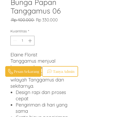
Bunga Papan
Tanggamus 06
Harga
Harga
 Rp 400.000 
Rp 330.000
Reguler
Promosi
Kuantitas
*
Elaine Florist
Tanggamus menjual
karangan bunga papan
Pesan Sekarang
Tanya Admin
berbagai ucapan untuk
wilayah Tanggamus dan
sekitarnya.
Design rapi dan proses
cepat
Pengiriman di hari yang
sama