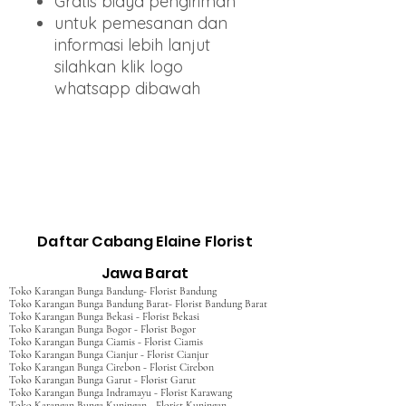
Gratis biaya pengiriman
untuk pemesanan dan
informasi lebih lanjut
silahkan klik logo
whatsapp dibawah
Daftar Cabang Elaine Florist
Jawa Barat
Toko Karangan Bunga Bandung- Florist Bandung
Toko Karangan Bunga Bandung Barat- Florist Bandung Barat
Toko Karangan Bunga Bekasi - Florist Bekasi
Toko Karangan Bunga Bogor - Florist Bogor
Toko Karangan Bunga Ciamis - Florist Ciamis
Toko Karangan Bunga Cianjur - Florist Cianjur
Toko Karangan Bunga Cirebon - Florist Cirebon
Toko Karangan Bunga Garut - Florist Garut
Toko Karangan Bunga Indramayu - Florist Karawang
Toko Karangan Bunga Kuningan - Florist Kuningan