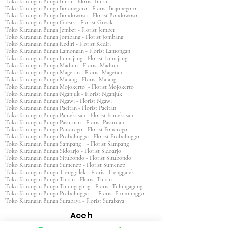
Toko Karangan Bunga Blitar - Florist Blitar
Toko Karangan Bunga Bojonegoro - Florist Bojonegoro
Toko Karangan Bunga Bondowoso - Florist Bondowoso
Toko Karangan Bunga Gresik - Florist Gresik
Toko Karangan Bunga Jember - Florist Jember
Toko Karangan Bunga Jombang - Florist Jombang
Toko Karangan Bunga Kediri - Florist Kediri
Toko Karangan Bunga Lamongan - Florist Lamongan
Toko Karangan Bunga Lumajang - Florist Lumajang
Toko Karangan Bunga Madiun - Florist Madiun
Toko Karangan Bunga Magetan - Florist Magetan
Toko Karangan Bunga Malang - Florist Malang
Toko Karangan Bunga Mojokerto - Florist Mojokerto
Toko Karangan Bunga Nganjuk - Florist Nganjuk
Toko Karangan Bunga Ngawi - Florist Ngawi
Toko Karangan Bunga Pacitan - Florist Pacitan
Toko Karangan Bunga Pamekasan - Florist Pamekasan
Toko Karangan Bunga Pasuruan - Florist Pasuruan
Toko Karangan Bunga Ponorogo - Florist Ponorogo
Toko Karangan Bunga Probolinggo - Florist Probolinggo
Toko Karangan Bunga Sampang - Florist Sampang
Toko Karangan Bunga Sidoarjo - Florist Sidoarjo
Toko Karangan Bunga Situbondo - Florist Situbondo
Toko Karangan Bunga Sumenep - Florist Sumenep
Toko Karangan Bunga Trenggalek - Florist Trenggalek
Toko Karangan Bunga Tuban - Florist Tuban
Toko Karangan Bunga Tulungagung - Florist Tulungagung
Toko Karangan Bunga Probolinggo - Florist Probolinggo
Toko Karangan Bunga Surabaya - Florist Surabaya
Aceh