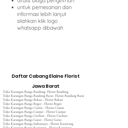
Gratis biaya pengiriman
untuk pemesanan dan
informasi lebih lanjut
silahkan klik logo
whatsapp dibawah
Daftar Cabang Elaine Florist
Jawa Barat
Toko Karangan Bunga Bandung- Florist Bandung
Toko Karangan Bunga Bandung Barat- Florist Bandung Barat
Toko Karangan Bunga Bekasi - Florist Bekasi
Toko Karangan Bunga Bogor - Florist Bogor
Toko Karangan Bunga Ciamis - Florist Ciamis
Toko Karangan Bunga Cianjur - Florist Cianjur
Toko Karangan Bunga Cirebon - Florist Cirebon
Toko Karangan Bunga Garut - Florist Garut
Toko Karangan Bunga Indramayu - Florist Karawang
Toko Karangan Bunga Kuningan - Florist Kuningan