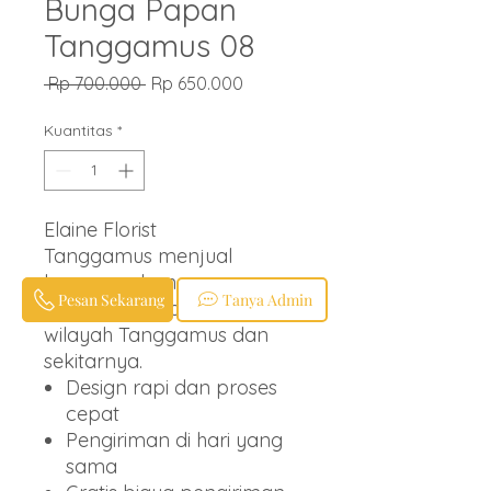
Bunga Papan
Tanggamus 08
Harga
Harga
 Rp 700.000 
Rp 650.000
Reguler
Promosi
Kuantitas
*
Elaine Florist
Tanggamus menjual
karangan bunga papan
Pesan Sekarang
Tanya Admin
berbagai ucapan untuk
wilayah Tanggamus dan
sekitarnya.
Design rapi dan proses
cepat
Pengiriman di hari yang
sama