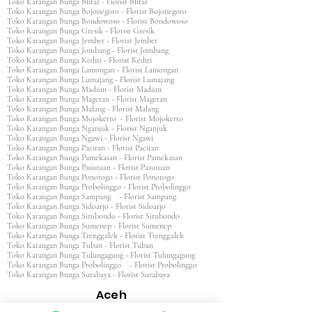
Toko Karangan Bunga Blitar - Florist Blitar
Toko Karangan Bunga Bojonegoro - Florist Bojonegoro
Toko Karangan Bunga Bondowoso - Florist Bondowoso
Toko Karangan Bunga Gresik - Florist Gresik
Toko Karangan Bunga Jember - Florist Jember
Toko Karangan Bunga Jombang - Florist Jombang
Toko Karangan Bunga Kediri - Florist Kediri
Toko Karangan Bunga Lamongan - Florist Lamongan
Toko Karangan Bunga Lumajang - Florist Lumajang
Toko Karangan Bunga Madiun - Florist Madiun
Toko Karangan Bunga Magetan - Florist Magetan
Toko Karangan Bunga Malang - Florist Malang
Toko Karangan Bunga Mojokerto - Florist Mojokerto
Toko Karangan Bunga Nganjuk - Florist Nganjuk
Toko Karangan Bunga Ngawi - Florist Ngawi
Toko Karangan Bunga Pacitan - Florist Pacitan
Toko Karangan Bunga Pamekasan - Florist Pamekasan
Toko Karangan Bunga Pasuruan - Florist Pasuruan
Toko Karangan Bunga Ponorogo - Florist Ponorogo
Toko Karangan Bunga Probolinggo - Florist Probolinggo
Toko Karangan Bunga Sampang - Florist Sampang
Toko Karangan Bunga Sidoarjo - Florist Sidoarjo
Toko Karangan Bunga Situbondo - Florist Situbondo
Toko Karangan Bunga Sumenep - Florist Sumenep
Toko Karangan Bunga Trenggalek - Florist Trenggalek
Toko Karangan Bunga Tuban - Florist Tuban
Toko Karangan Bunga Tulungagung - Florist Tulungagung
Toko Karangan Bunga Probolinggo - Florist Probolinggo
Toko Karangan Bunga Surabaya - Florist Surabaya
Aceh