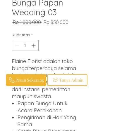
Bunga Papan
Wedding 03
Harga
Harga
 Rp 1.000.000 
Rp 850.000
Reguler
Promosi
Kuantitas
*
Elaine Florist adalah toko
bunga terpercaya selama
bertahun-tahun dan telah
Pesan Sekarang
Tanya Admin
melayani ratusan klien baik
dari instansi pemerintah
maupun swasta.
Papan Bunga Untuk
Acara Pernikahan
Pengiriman di Hari Yang
Sama