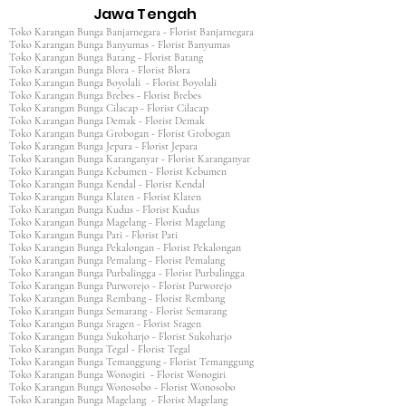
Jawa Tengah
Toko Karangan Bunga Banjarnegara - Florist Banjarnegara
Toko Karangan Bunga Banyumas - Florist Banyumas
Toko Karangan Bunga Batang - Florist Batang
Toko Karangan Bunga Blora - Florist Blora
Toko Karangan Bunga Boyolali - Florist Boyolali
Toko Karangan Bunga Brebes - Florist Brebes
Toko Karangan Bunga Cilacap - Florist Cilacap
Toko Karangan Bunga Demak - Florist Demak
Toko Karangan Bunga Grobogan - Florist Grobogan
Toko Karangan Bunga Jepara - Florist Jepara
Toko Karangan Bunga Karanganyar - Florist Karanganyar
Toko Karangan Bunga Kebumen - Florist Kebumen
Toko Karangan Bunga Kendal - Florist Kendal
Toko Karangan Bunga Klaten - Florist Klaten
Toko Karangan Bunga Kudus - Florist Kudus
Toko Karangan Bunga Magelang - Florist Magelang
Toko Karangan Bunga Pati - Florist Pati
Toko Karangan Bunga Pekalongan - Florist Pekalongan
Toko Karangan Bunga Pemalang - Florist Pemalang
Toko Karangan Bunga Purbalingga - Florist Purbalingga
Toko Karangan Bunga Purworejo - Florist Purworejo
Toko Karangan Bunga Rembang - Florist Rembang
Toko Karangan Bunga Semarang - Florist Semarang
Toko Karangan Bunga Sragen - Florist Sragen
Toko Karangan Bunga Sukoharjo - Florist Sukoharjo
Toko Karangan Bunga Tegal - Florist Tegal
Toko Karangan Bunga Temanggung - Florist Temanggung
Toko Karangan Bunga Wonogiri - Florist Wonogiri
Toko Karangan Bunga Wonosobo - Florist Wonosobo
Toko Karangan Bunga Magelang - Florist Magelang