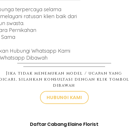
o bunga terpercaya selama
melayani ratusan klien baik dari
un swasta.
ara Pernikahan
g Sama
hkan Hubungi Whatsapp Kami
o Whatsapp Dibawah
Jika tidak menemukan model / ucapan yang
dicari, silahkan konsultasi dengan klik tombo
dibawah
HUBUNGI KAMI
Daftar Cabang Elaine Florist