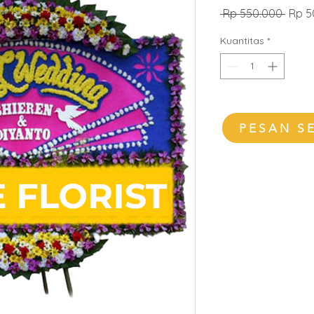
Harg
 Rp 550.000 
Rp 5
Regul
Kuantitas
*
PESAN S