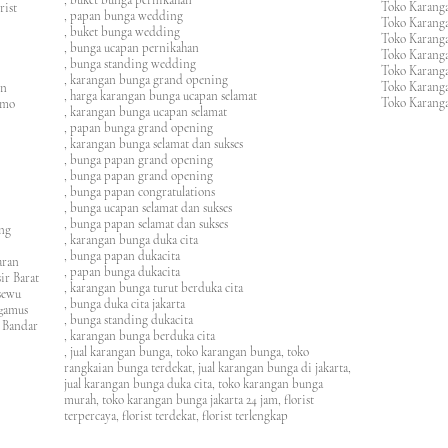
, buket bunga pernikahan
Toko Karanga
rist
, papan bunga wedding
Toko Karangan
, buket bunga wedding
Toko Karanga
, bunga ucapan pernikahan
Toko Karang
, bunga standing wedding
Toko Karang
, karangan bunga grand opening
Toko Karang
en
, harga karangan bunga ucapan selamat
Toko Karanga
imo
, karangan bunga ucapan selamat
, papan bunga grand opening
, karangan bunga selamat dan sukses
, bunga papan grand opening
, bunga papan grand opening
, bunga papan congratulations
, bunga ucapan selamat dan sukses
, bunga papan selamat dan sukses
ung
, karangan bunga duka cita
, bunga papan dukacita
awaran
, papan bunga dukacita
ir Barat
, karangan bunga turut berduka cita
ngsewu
, bunga duka cita jakarta
nggamus
, bunga standing dukacita
 Bandar
, karangan bunga berduka cita
, jual karangan bunga, toko karangan bunga, toko
rangkaian bunga terdekat, jual karangan bunga di jakarta,
jual karangan bunga duka cita, toko karangan bunga
murah, toko karangan bunga jakarta 24 jam
, florist
terpercaya, florist terdekat, florist terlengkap