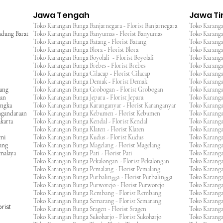
Jawa Tengah
Jawa T
Toko Karangan Bunga Banjarnegara - Florist Banjarnegara
Toko Karanga
ndung Barat
Toko Karangan Bunga Banyumas - Florist Banyumas
Toko Karanga
Toko Karangan Bunga Batang - Florist Batang
Toko Karangan
Toko Karangan Bunga Blora - Florist Blora
Toko Karanga
Toko Karangan Bunga Boyolali - Florist Boyolali
Toko Karanga
Toko Karangan Bunga Brebes - Florist Brebes
Toko Karanga
Toko Karangan Bunga Cilacap - Florist Cilacap
Toko Karanga
Toko Karangan Bunga Demak - Florist Demak
Toko Karang
wang
Toko Karangan Bunga Grobogan - Florist Grobogan
Toko Karanga
gan
Toko Karangan Bunga Jepara - Florist Jepara
Toko Karang
engka
Toko Karangan Bunga Karanganyar - Florist Karanganyar
Toko Karang
ngandaraan
Toko Karangan Bunga Kebumen - Florist Kebumen
Toko Karang
karta
Toko Karangan Bunga Kendal - Florist Kendal
Toko Karang
Toko Karangan Bunga Klaten - Florist Klaten
Toko Karang
umi
Toko Karangan Bunga Kudus - Florist Kudus
Toko Karang
ang
Toko Karangan Bunga Magelang - Florist Magelang
Toko Karanga
kmalaya
Toko Karangan Bunga Pati - Florist Pati
Toko Karang
Toko Karangan Bunga Pekalongan - Florist Pekalongan
Toko Karanga
Toko Karangan Bunga Pemalang - Florist Pemalang
Toko Karang
Toko Karangan Bunga Purbalingga - Florist Purbalingga
Toko Karanga
Toko Karangan Bunga Purworejo - Florist Purworejo
Toko Karang
Toko Karangan Bunga Rembang - Florist Rembang
Toko Karanga
Toko Karangan Bunga Semarang - Florist Semarang
Toko Karang
rist
Toko Karangan Bunga Sragen - Florist Sragen
Toko Karanga
Toko Karangan Bunga Sukoharjo - Florist Sukoharjo
Toko Karanga