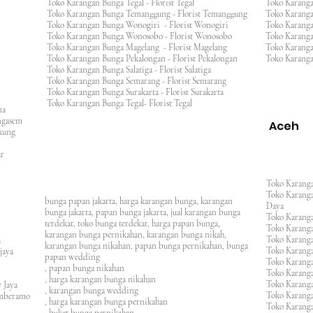
Toko Karangan Bunga Tegal - Florist Tegal
Toko Karang
Toko Karangan Bunga Temanggung - Florist Temanggung
Toko Karanga
Toko Karangan Bunga Wonogiri - Florist Wonogiri
Toko Karang
Toko Karangan Bunga Wonosobo - Florist Wonosobo
Toko Karang
Toko Karangan Bunga Magelang - Florist Magelang
Toko Karang
Toko Karangan Bunga Pekalongan - Florist Pekalongan
Toko Karanga
Toko Karangan Bunga Salatiga - Florist Salatiga
Toko Karangan Bunga Semarang - Florist Semarang
ng
Toko Karangan Bunga Surakarta - Florist Surakarta
ar
Toko Karangan Bunga Tegal- Florist Tegal
ana
rangasem
Aceh
ngkung
an
asar
Toko Karanga
Toko Karanga
bunga papan jakarta, harga karangan bunga, karangan
Daya
bunga jakarta, papan bunga jakarta, jual karangan bunga
Toko Karanga
terdekat, toko bunga terdekat, harga papan bunga,
Toko Karanga
karangan bunga pernikahan, karangan bunga nikah,
Toko Karanga
ura
karangan bunga nikahan, papan bunga pernikahan, bunga
Toko Karanga
ijaya
papan wedding
Toko Karanga
m
, papan bunga nikahan
Toko Karanga
, harga karangan bunga nikahan
Toko Karanga
 Jaya
, karangan bunga wedding
Toko Karanga
amberamo
, harga karangan bunga pernikahan
Toko Karanga