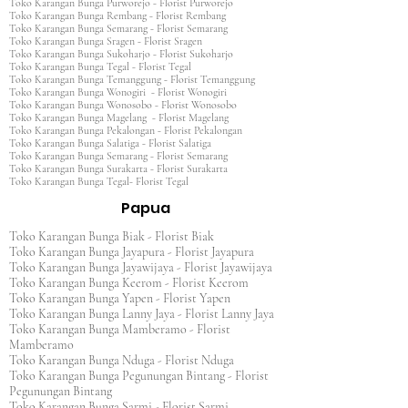
Toko Karangan Bunga Purworejo - Florist Purworejo
Toko Karangan Bunga Rembang - Florist Rembang
Toko Karangan Bunga Semarang - Florist Semarang
Toko Karangan Bunga Sragen - Florist Sragen
Toko Karangan Bunga Sukoharjo - Florist Sukoharjo
Toko Karangan Bunga Tegal - Florist Tegal
Toko Karangan Bunga Temanggung - Florist Temanggung
Toko Karangan Bunga Wonogiri - Florist Wonogiri
Toko Karangan Bunga Wonosobo - Florist Wonosobo
Toko Karangan Bunga Magelang - Florist Magelang
Toko Karangan Bunga Pekalongan - Florist Pekalongan
Toko Karangan Bunga Salatiga - Florist Salatiga
Toko Karangan Bunga Semarang - Florist Semarang
Toko Karangan Bunga Surakarta - Florist Surakarta
Toko Karangan Bunga Tegal- Florist Tegal
Papua
Toko Karangan Bunga Biak - Florist Biak
Toko Karangan Bunga Jayapura - Florist Jayapura
Toko Karangan Bunga Jayawijaya - Florist Jayawijaya
Toko Karangan Bunga Keerom - Florist Keerom
Toko Karangan Bunga Yapen - Florist Yapen
Toko Karangan Bunga Lanny Jaya - Florist Lanny Jaya
Toko Karangan Bunga Mamberamo - Florist
Mamberamo
Toko Karangan Bunga Nduga - Florist Nduga
Toko Karangan Bunga Pegunungan Bintang - Florist
Pegunungan Bintang
Toko Karangan Bunga Sarmi - Florist Sarmi