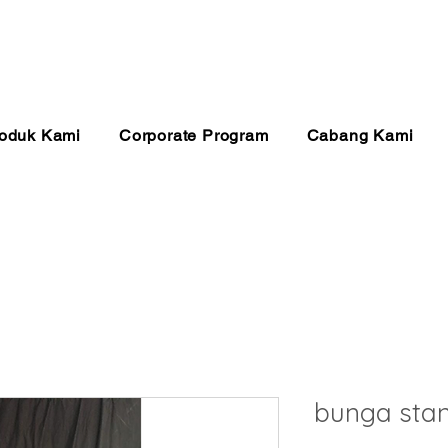
anan 24 Jam
Pembayaran Aman
Kualitas Ter
oduk Kami
Corporate Program
Cabang Kami
bunga sta