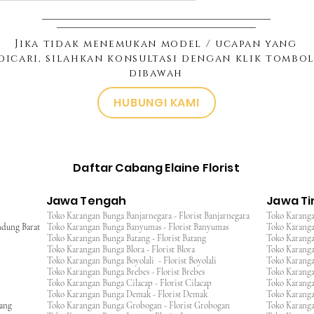
Jika tidak menemukan model / ucapan yang
dicari, silahkan konsultasi dengan klik tombo
dibawah
HUBUNGI KAMI
Daftar Cabang Elaine Florist
Jawa Tengah
Jawa T
Toko Karangan Bunga Banjarnegara - Florist Banjarnegara
Toko Karanga
ndung Barat
Toko Karangan Bunga Banyumas - Florist Banyumas
Toko Karanga
Toko Karangan Bunga Batang - Florist Batang
Toko Karangan
Toko Karangan Bunga Blora - Florist Blora
Toko Karanga
Toko Karangan Bunga Boyolali - Florist Boyolali
Toko Karanga
Toko Karangan Bunga Brebes - Florist Brebes
Toko Karanga
Toko Karangan Bunga Cilacap - Florist Cilacap
Toko Karanga
Toko Karangan Bunga Demak - Florist Demak
Toko Karang
wang
Toko Karangan Bunga Grobogan - Florist Grobogan
Toko Karanga