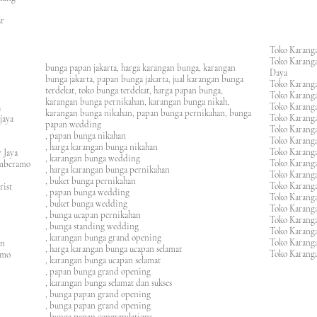
an
asar
Toko Karanga
Toko Karanga
bunga papan jakarta, harga karangan bunga, karangan
Daya
bunga jakarta, papan bunga jakarta, jual karangan bunga
Toko Karanga
terdekat, toko bunga terdekat, harga papan bunga,
Toko Karanga
karangan bunga pernikahan, karangan bunga nikah,
Toko Karanga
ura
karangan bunga nikahan, papan bunga pernikahan, bunga
Toko Karanga
ijaya
papan wedding
Toko Karanga
m
, papan bunga nikahan
Toko Karanga
, harga karangan bunga nikahan
Toko Karanga
 Jaya
, karangan bunga wedding
Toko Karanga
amberamo
, harga karangan bunga pernikahan
Toko Karanga
, buket bunga pernikahan
Toko Karanga
rist
, papan bunga wedding
Toko Karangan
, buket bunga wedding
Toko Karanga
, bunga ucapan pernikahan
Toko Karang
, bunga standing wedding
Toko Karang
, karangan bunga grand opening
Toko Karang
en
, harga karangan bunga ucapan selamat
Toko Karanga
imo
, karangan bunga ucapan selamat
, papan bunga grand opening
, karangan bunga selamat dan sukses
, bunga papan grand opening
, bunga papan grand opening