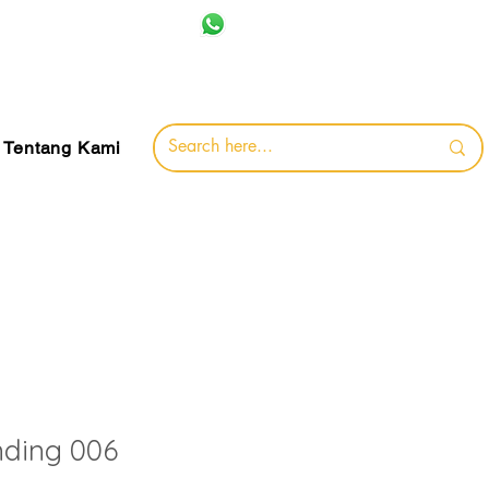
+62 857-8032-0491
jamin
Tentang Kami
nding 006