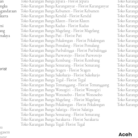
gan
Toko Karangan Bunga Jepara - Florist Jepara
Toko Karang
engka
Toko Karangan Bunga Karanganyar - Florist Karanganyar
Toko Karang
ngandaraan
Toko Karangan Bunga Kebumen - Florist Kebumen
Toko Karang
karta
Toko Karangan Bunga Kendal - Florist Kendal
Toko Karang
Toko Karangan Bunga Klaten - Florist Klaten
Toko Karang
umi
Toko Karangan Bunga Kudus - Florist Kudus
Toko Karang
ang
Toko Karangan Bunga Magelang - Florist Magelang
Toko Karanga
kmalaya
Toko Karangan Bunga Pati - Florist Pati
Toko Karang
Toko Karangan Bunga Pekalongan - Florist Pekalongan
Toko Karanga
Toko Karangan Bunga Pemalang - Florist Pemalang
Toko Karang
Toko Karangan Bunga Purbalingga - Florist Purbalingga
Toko Karanga
Toko Karangan Bunga Purworejo - Florist Purworejo
Toko Karang
Toko Karangan Bunga Rembang - Florist Rembang
Toko Karanga
Toko Karangan Bunga Semarang - Florist Semarang
Toko Karang
rist
Toko Karangan Bunga Sragen - Florist Sragen
Toko Karanga
Toko Karangan Bunga Sukoharjo - Florist Sukoharjo
Toko Karanga
Toko Karangan Bunga Tegal - Florist Tegal
Toko Karang
Toko Karangan Bunga Temanggung - Florist Temanggung
Toko Karanga
Toko Karangan Bunga Wonogiri - Florist Wonogiri
Toko Karang
Toko Karangan Bunga Wonosobo - Florist Wonosobo
Toko Karang
Toko Karangan Bunga Magelang - Florist Magelang
Toko Karang
Toko Karangan Bunga Pekalongan - Florist Pekalongan
Toko Karanga
Toko Karangan Bunga Salatiga - Florist Salatiga
Toko Karangan Bunga Semarang - Florist Semarang
ng
Toko Karangan Bunga Surakarta - Florist Surakarta
ar
Toko Karangan Bunga Tegal- Florist Tegal
ana
rangasem
Aceh
ngkung