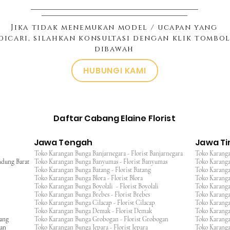
Jika tidak menemukan model / ucapan yang
dicari, silahkan konsultasi dengan klik tombo
dibawah
HUBUNGI KAMI
Daftar Cabang Elaine Florist
Jawa Tengah
Jawa T
Toko Karangan Bunga Banjarnegara - Florist Banjarnegara
Toko Karanga
ndung Barat
Toko Karangan Bunga Banyumas - Florist Banyumas
Toko Karanga
Toko Karangan Bunga Batang - Florist Batang
Toko Karangan
Toko Karangan Bunga Blora - Florist Blora
Toko Karanga
Toko Karangan Bunga Boyolali - Florist Boyolali
Toko Karanga
Toko Karangan Bunga Brebes - Florist Brebes
Toko Karanga
Toko Karangan Bunga Cilacap - Florist Cilacap
Toko Karanga
Toko Karangan Bunga Demak - Florist Demak
Toko Karang
wang
Toko Karangan Bunga Grobogan - Florist Grobogan
Toko Karanga
gan
Toko Karangan Bunga Jepara - Florist Jepara
Toko Karang