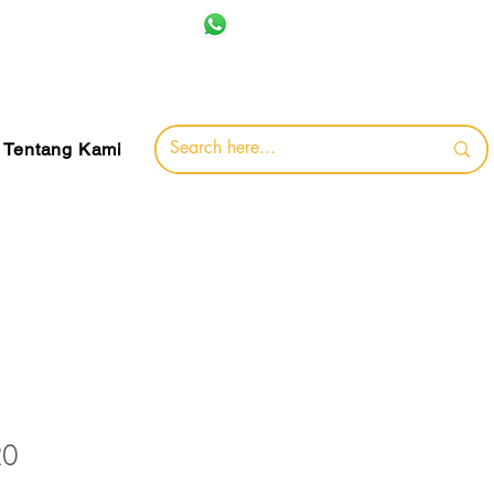
+62 857-8032-0491
jamin
Tentang Kami
20