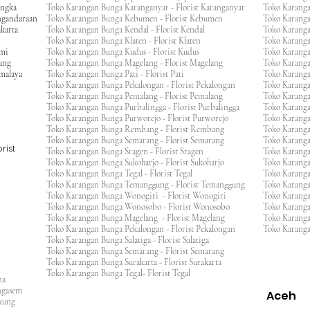
engka
Toko Karangan Bunga Karanganyar - Florist Karanganyar
Toko Karang
ngandaraan
Toko Karangan Bunga Kebumen - Florist Kebumen
Toko Karang
karta
Toko Karangan Bunga Kendal - Florist Kendal
Toko Karang
Toko Karangan Bunga Klaten - Florist Klaten
Toko Karang
umi
Toko Karangan Bunga Kudus - Florist Kudus
Toko Karang
ang
Toko Karangan Bunga Magelang - Florist Magelang
Toko Karanga
kmalaya
Toko Karangan Bunga Pati - Florist Pati
Toko Karang
Toko Karangan Bunga Pekalongan - Florist Pekalongan
Toko Karanga
Toko Karangan Bunga Pemalang - Florist Pemalang
Toko Karang
Toko Karangan Bunga Purbalingga - Florist Purbalingga
Toko Karanga
Toko Karangan Bunga Purworejo - Florist Purworejo
Toko Karang
Toko Karangan Bunga Rembang - Florist Rembang
Toko Karanga
Toko Karangan Bunga Semarang - Florist Semarang
Toko Karang
rist
Toko Karangan Bunga Sragen - Florist Sragen
Toko Karanga
Toko Karangan Bunga Sukoharjo - Florist Sukoharjo
Toko Karanga
Toko Karangan Bunga Tegal - Florist Tegal
Toko Karang
Toko Karangan Bunga Temanggung - Florist Temanggung
Toko Karanga
Toko Karangan Bunga Wonogiri - Florist Wonogiri
Toko Karang
Toko Karangan Bunga Wonosobo - Florist Wonosobo
Toko Karang
Toko Karangan Bunga Magelang - Florist Magelang
Toko Karang
Toko Karangan Bunga Pekalongan - Florist Pekalongan
Toko Karanga
Toko Karangan Bunga Salatiga - Florist Salatiga
Toko Karangan Bunga Semarang - Florist Semarang
ng
Toko Karangan Bunga Surakarta - Florist Surakarta
ar
Toko Karangan Bunga Tegal- Florist Tegal
ana
rangasem
Aceh
ngkung