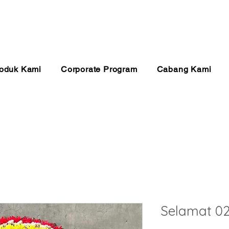
anan 24 Jam
Pembayaran Aman
Kualitas Ter
oduk Kami
Corporate Program
Cabang Kami
Selamat 0