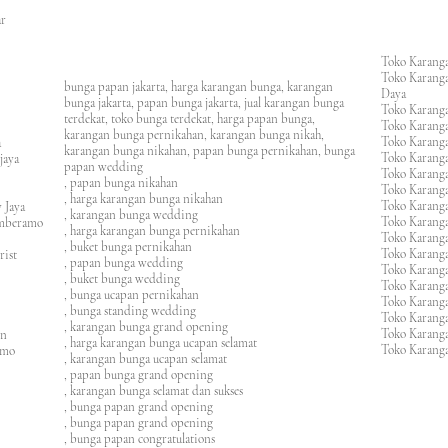
an
asar
Toko Karanga
Toko Karanga
bunga papan jakarta, harga karangan bunga, karangan
Daya
bunga jakarta, papan bunga jakarta, jual karangan bunga
Toko Karanga
terdekat, toko bunga terdekat, harga papan bunga,
Toko Karanga
karangan bunga pernikahan, karangan bunga nikah,
Toko Karanga
ura
karangan bunga nikahan, papan bunga pernikahan, bunga
Toko Karanga
ijaya
papan wedding
Toko Karanga
m
, papan bunga nikahan
Toko Karanga
, harga karangan bunga nikahan
Toko Karanga
 Jaya
, karangan bunga wedding
Toko Karanga
amberamo
, harga karangan bunga pernikahan
Toko Karanga
, buket bunga pernikahan
Toko Karanga
rist
, papan bunga wedding
Toko Karangan
, buket bunga wedding
Toko Karanga
, bunga ucapan pernikahan
Toko Karang
, bunga standing wedding
Toko Karang
, karangan bunga grand opening
Toko Karang
en
, harga karangan bunga ucapan selamat
Toko Karanga
imo
, karangan bunga ucapan selamat
, papan bunga grand opening
, karangan bunga selamat dan sukses
, bunga papan grand opening
, bunga papan grand opening
, bunga papan congratulations