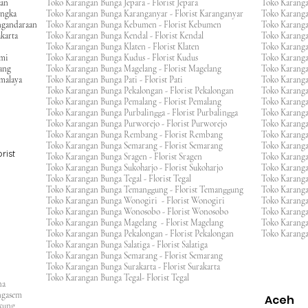
gan
Toko Karangan Bunga Jepara - Florist Jepara
Toko Karang
engka
Toko Karangan Bunga Karanganyar - Florist Karanganyar
Toko Karang
ngandaraan
Toko Karangan Bunga Kebumen - Florist Kebumen
Toko Karang
karta
Toko Karangan Bunga Kendal - Florist Kendal
Toko Karang
Toko Karangan Bunga Klaten - Florist Klaten
Toko Karang
umi
Toko Karangan Bunga Kudus - Florist Kudus
Toko Karang
ang
Toko Karangan Bunga Magelang - Florist Magelang
Toko Karanga
kmalaya
Toko Karangan Bunga Pati - Florist Pati
Toko Karang
Toko Karangan Bunga Pekalongan - Florist Pekalongan
Toko Karanga
Toko Karangan Bunga Pemalang - Florist Pemalang
Toko Karang
Toko Karangan Bunga Purbalingga - Florist Purbalingga
Toko Karanga
Toko Karangan Bunga Purworejo - Florist Purworejo
Toko Karang
Toko Karangan Bunga Rembang - Florist Rembang
Toko Karanga
Toko Karangan Bunga Semarang - Florist Semarang
Toko Karang
rist
Toko Karangan Bunga Sragen - Florist Sragen
Toko Karanga
Toko Karangan Bunga Sukoharjo - Florist Sukoharjo
Toko Karanga
Toko Karangan Bunga Tegal - Florist Tegal
Toko Karang
Toko Karangan Bunga Temanggung - Florist Temanggung
Toko Karanga
Toko Karangan Bunga Wonogiri - Florist Wonogiri
Toko Karang
Toko Karangan Bunga Wonosobo - Florist Wonosobo
Toko Karang
Toko Karangan Bunga Magelang - Florist Magelang
Toko Karang
Toko Karangan Bunga Pekalongan - Florist Pekalongan
Toko Karanga
Toko Karangan Bunga Salatiga - Florist Salatiga
Toko Karangan Bunga Semarang - Florist Semarang
ng
Toko Karangan Bunga Surakarta - Florist Surakarta
ar
Toko Karangan Bunga Tegal- Florist Tegal
ana
rangasem
Aceh
ngkung