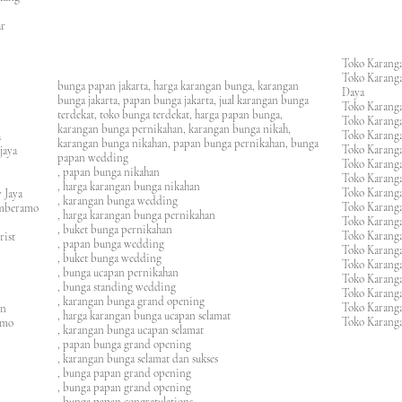
an
asar
Toko Karanga
Toko Karanga
bunga papan jakarta, harga karangan bunga, karangan
Daya
bunga jakarta, papan bunga jakarta, jual karangan bunga
Toko Karanga
terdekat, toko bunga terdekat, harga papan bunga,
Toko Karanga
karangan bunga pernikahan, karangan bunga nikah,
Toko Karanga
ura
karangan bunga nikahan, papan bunga pernikahan, bunga
Toko Karanga
ijaya
papan wedding
Toko Karanga
m
, papan bunga nikahan
Toko Karanga
, harga karangan bunga nikahan
Toko Karanga
 Jaya
, karangan bunga wedding
Toko Karanga
amberamo
, harga karangan bunga pernikahan
Toko Karanga
, buket bunga pernikahan
Toko Karanga
rist
, papan bunga wedding
Toko Karangan
, buket bunga wedding
Toko Karanga
, bunga ucapan pernikahan
Toko Karang
, bunga standing wedding
Toko Karang
, karangan bunga grand opening
Toko Karang
en
, harga karangan bunga ucapan selamat
Toko Karanga
imo
, karangan bunga ucapan selamat
, papan bunga grand opening
, karangan bunga selamat dan sukses
, bunga papan grand opening
, bunga papan grand opening