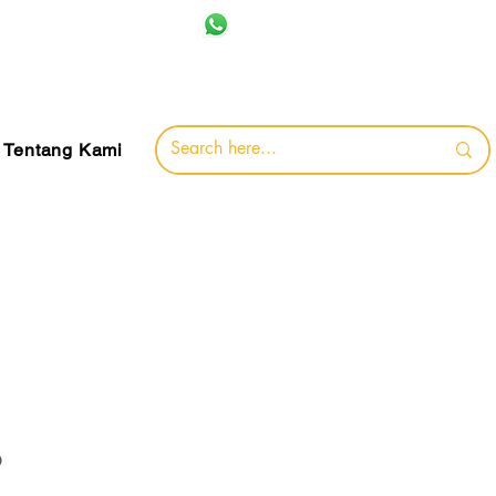
+62 857-8032-0491
jamin
Tentang Kami
6