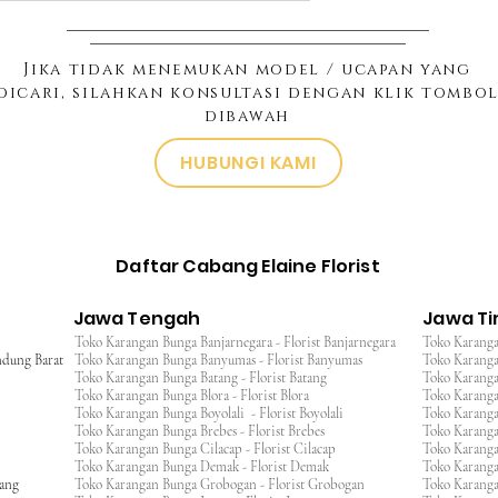
Jika tidak menemukan model / ucapan yang
dicari, silahkan konsultasi dengan klik tombo
dibawah
HUBUNGI KAMI
Daftar Cabang Elaine Florist
Jawa Tengah
Jawa T
Toko Karangan Bunga Banjarnegara - Florist Banjarnegara
Toko Karanga
ndung Barat
Toko Karangan Bunga Banyumas - Florist Banyumas
Toko Karanga
Toko Karangan Bunga Batang - Florist Batang
Toko Karangan
Toko Karangan Bunga Blora - Florist Blora
Toko Karanga
Toko Karangan Bunga Boyolali - Florist Boyolali
Toko Karanga
Toko Karangan Bunga Brebes - Florist Brebes
Toko Karanga
Toko Karangan Bunga Cilacap - Florist Cilacap
Toko Karanga
Toko Karangan Bunga Demak - Florist Demak
Toko Karang
wang
Toko Karangan Bunga Grobogan - Florist Grobogan
Toko Karanga