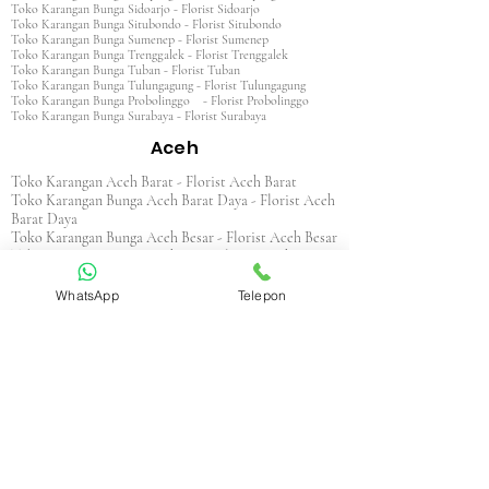
Toko Karangan Bunga Sidoarjo - Florist Sidoarjo
Toko Karangan Bunga Situbondo - Florist Situbondo
Toko Karangan Bunga Sumenep - Florist Sumenep
Toko Karangan Bunga Trenggalek - Florist Trenggalek
Toko Karangan Bunga Tuban - Florist Tuban
Toko Karangan Bunga Tulungagung - Florist Tulungagung
Toko Karangan Bunga Probolinggo - Florist Probolinggo
Toko Karangan Bunga Surabaya - Florist Surabaya
Aceh
Toko Karangan Aceh Barat - Florist Aceh Barat
Toko Karangan Bunga Aceh Barat Daya - Florist Aceh
Barat Daya
Toko Karangan Bunga Aceh Besar - Florist Aceh Besar
Toko Karangan Bunga Aceh Jaya - Florist Aceh Jaya
Toko Karangan Bunga Aceh Selatan - Florist Aceh
Selatan
WhatsApp
Telepon
Toko Karangan Bunga Aceh Singkil - Florist Aceh
Singkil
Toko Karangan Bunga Aceh Tamiang - Florist Aceh
Tamiang
Toko Karangan Aceh Tengah - Florist Aceh Tengah
Toko Karangan Bunga Aceh Tenggara - Florist Aceh
Tenggara
Toko Karangan Bunga Aceh Timur - Florist Aceh
Timur
Toko Karangan Bunga Aceh Utara - Florist Aceh