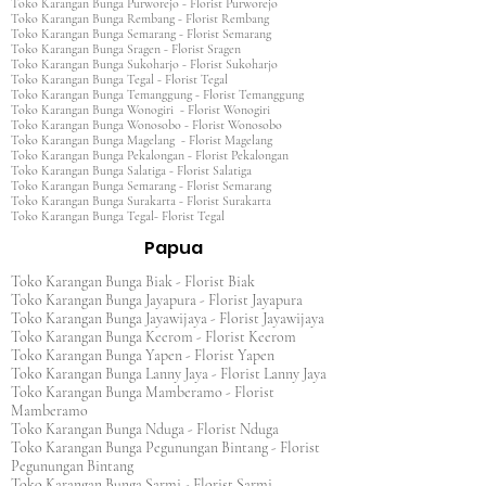
Toko Karangan Bunga Purworejo - Florist Purworejo
Toko Karangan Bunga Rembang - Florist Rembang
Toko Karangan Bunga Semarang - Florist Semarang
Toko Karangan Bunga Sragen - Florist Sragen
Toko Karangan Bunga Sukoharjo - Florist Sukoharjo
Toko Karangan Bunga Tegal - Florist Tegal
Toko Karangan Bunga Temanggung - Florist Temanggung
Toko Karangan Bunga Wonogiri - Florist Wonogiri
Toko Karangan Bunga Wonosobo - Florist Wonosobo
Toko Karangan Bunga Magelang - Florist Magelang
Toko Karangan Bunga Pekalongan - Florist Pekalongan
Toko Karangan Bunga Salatiga - Florist Salatiga
Toko Karangan Bunga Semarang - Florist Semarang
Toko Karangan Bunga Surakarta - Florist Surakarta
Toko Karangan Bunga Tegal- Florist Tegal
Papua
Toko Karangan Bunga Biak - Florist Biak
Toko Karangan Bunga Jayapura - Florist Jayapura
Toko Karangan Bunga Jayawijaya - Florist Jayawijaya
Toko Karangan Bunga Keerom - Florist Keerom
Toko Karangan Bunga Yapen - Florist Yapen
Toko Karangan Bunga Lanny Jaya - Florist Lanny Jaya
Toko Karangan Bunga Mamberamo - Florist
Mamberamo
Toko Karangan Bunga Nduga - Florist Nduga
Toko Karangan Bunga Pegunungan Bintang - Florist
Pegunungan Bintang
Toko Karangan Bunga Sarmi - Florist Sarmi