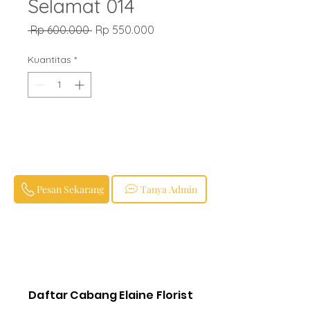
Selamat 014
Harga
Harga
 Rp 600.000 
Rp 550.000
Reguler
Promosi
Kuantitas
*
Pesan Sekarang
Tanya Admin
Daftar Cabang Elaine Florist