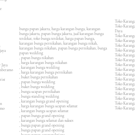
an
asar
Toko Karanga
Toko Karanga
bunga papan jakarta, harga karangan bunga, karangan
Daya
bunga jakarta, papan bunga jakarta, jual karangan bunga
Toko Karanga
terdekat, toko bunga terdekat, harga papan bunga,
Toko Karanga
karangan bunga pernikahan, karangan bunga nikah,
Toko Karanga
ura
karangan bunga nikahan, papan bunga pernikahan, bunga
Toko Karanga
ijaya
papan wedding
Toko Karanga
m
, papan bunga nikahan
Toko Karanga
, harga karangan bunga nikahan
Toko Karanga
 Jaya
, karangan bunga wedding
Toko Karanga
amberamo
, harga karangan bunga pernikahan
Toko Karanga
, buket bunga pernikahan
Toko Karanga
rist
, papan bunga wedding
Toko Karangan
, buket bunga wedding
Toko Karanga
, bunga ucapan pernikahan
Toko Karang
, bunga standing wedding
Toko Karang
, karangan bunga grand opening
Toko Karang
en
, harga karangan bunga ucapan selamat
Toko Karanga
imo
, karangan bunga ucapan selamat
, papan bunga grand opening
, karangan bunga selamat dan sukses
, bunga papan grand opening
, bunga papan grand opening