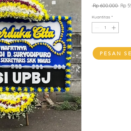
Harg
 Rp 600.000 
Rp 5
Regul
Kuantitas
*
PESAN S