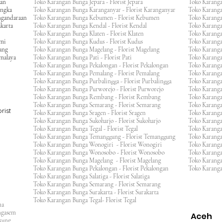
gan
Toko Karangan Bunga Jepara - Florist Jepara
Toko Karang
engka
Toko Karangan Bunga Karanganyar - Florist Karanganyar
Toko Karang
ngandaraan
Toko Karangan Bunga Kebumen - Florist Kebumen
Toko Karang
karta
Toko Karangan Bunga Kendal - Florist Kendal
Toko Karang
Toko Karangan Bunga Klaten - Florist Klaten
Toko Karang
umi
Toko Karangan Bunga Kudus - Florist Kudus
Toko Karang
ang
Toko Karangan Bunga Magelang - Florist Magelang
Toko Karanga
kmalaya
Toko Karangan Bunga Pati - Florist Pati
Toko Karang
Toko Karangan Bunga Pekalongan - Florist Pekalongan
Toko Karanga
Toko Karangan Bunga Pemalang - Florist Pemalang
Toko Karang
Toko Karangan Bunga Purbalingga - Florist Purbalingga
Toko Karanga
Toko Karangan Bunga Purworejo - Florist Purworejo
Toko Karang
Toko Karangan Bunga Rembang - Florist Rembang
Toko Karanga
Toko Karangan Bunga Semarang - Florist Semarang
Toko Karang
rist
Toko Karangan Bunga Sragen - Florist Sragen
Toko Karanga
Toko Karangan Bunga Sukoharjo - Florist Sukoharjo
Toko Karanga
Toko Karangan Bunga Tegal - Florist Tegal
Toko Karang
Toko Karangan Bunga Temanggung - Florist Temanggung
Toko Karanga
Toko Karangan Bunga Wonogiri - Florist Wonogiri
Toko Karang
Toko Karangan Bunga Wonosobo - Florist Wonosobo
Toko Karang
Toko Karangan Bunga Magelang - Florist Magelang
Toko Karang
Toko Karangan Bunga Pekalongan - Florist Pekalongan
Toko Karanga
Toko Karangan Bunga Salatiga - Florist Salatiga
Toko Karangan Bunga Semarang - Florist Semarang
ng
Toko Karangan Bunga Surakarta - Florist Surakarta
ar
Toko Karangan Bunga Tegal- Florist Tegal
ana
rangasem
Aceh
ngkung