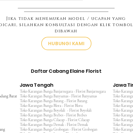
Jika tidak menemukan model / ucapan yang
dicari, silahkan konsultasi dengan klik tombo
dibawah
HUBUNGI KAMI
Daftar Cabang Elaine Florist
Jawa Tengah
Jawa T
Toko Karangan Bunga Banjarnegara - Florist Banjarnegara
Toko Karanga
ndung Barat
Toko Karangan Bunga Banyumas - Florist Banyumas
Toko Karanga
Toko Karangan Bunga Batang - Florist Batang
Toko Karangan
Toko Karangan Bunga Blora - Florist Blora
Toko Karanga
Toko Karangan Bunga Boyolali - Florist Boyolali
Toko Karanga
Toko Karangan Bunga Brebes - Florist Brebes
Toko Karanga
Toko Karangan Bunga Cilacap - Florist Cilacap
Toko Karanga
Toko Karangan Bunga Demak - Florist Demak
Toko Karang
wang
Toko Karangan Bunga Grobogan - Florist Grobogan
Toko Karanga