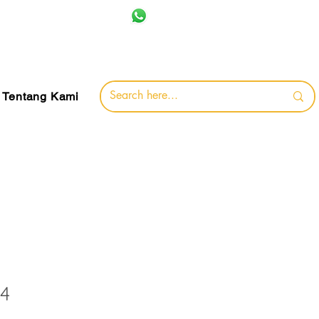
+62 857-8032-0491
jamin
Tentang Kami
14