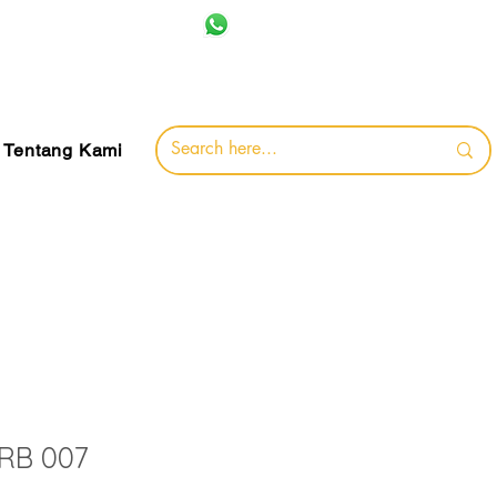
+62 857-8032-0491
jamin
Tentang Kami
RB 007