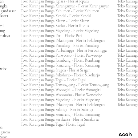
gan
Toko Karangan Bunga Jepara - Florist Jepara
Toko Karang
engka
Toko Karangan Bunga Karanganyar - Florist Karanganyar
Toko Karang
ngandaraan
Toko Karangan Bunga Kebumen - Florist Kebumen
Toko Karang
karta
Toko Karangan Bunga Kendal - Florist Kendal
Toko Karang
Toko Karangan Bunga Klaten - Florist Klaten
Toko Karang
umi
Toko Karangan Bunga Kudus - Florist Kudus
Toko Karang
ang
Toko Karangan Bunga Magelang - Florist Magelang
Toko Karanga
kmalaya
Toko Karangan Bunga Pati - Florist Pati
Toko Karang
Toko Karangan Bunga Pekalongan - Florist Pekalongan
Toko Karanga
Toko Karangan Bunga Pemalang - Florist Pemalang
Toko Karang
Toko Karangan Bunga Purbalingga - Florist Purbalingga
Toko Karanga
Toko Karangan Bunga Purworejo - Florist Purworejo
Toko Karang
Toko Karangan Bunga Rembang - Florist Rembang
Toko Karanga
Toko Karangan Bunga Semarang - Florist Semarang
Toko Karang
rist
Toko Karangan Bunga Sragen - Florist Sragen
Toko Karanga
Toko Karangan Bunga Sukoharjo - Florist Sukoharjo
Toko Karanga
Toko Karangan Bunga Tegal - Florist Tegal
Toko Karang
Toko Karangan Bunga Temanggung - Florist Temanggung
Toko Karanga
Toko Karangan Bunga Wonogiri - Florist Wonogiri
Toko Karang
Toko Karangan Bunga Wonosobo - Florist Wonosobo
Toko Karang
Toko Karangan Bunga Magelang - Florist Magelang
Toko Karang
Toko Karangan Bunga Pekalongan - Florist Pekalongan
Toko Karanga
Toko Karangan Bunga Salatiga - Florist Salatiga
Toko Karangan Bunga Semarang - Florist Semarang
ng
Toko Karangan Bunga Surakarta - Florist Surakarta
ar
Toko Karangan Bunga Tegal- Florist Tegal
ana
rangasem
Aceh
ngkung