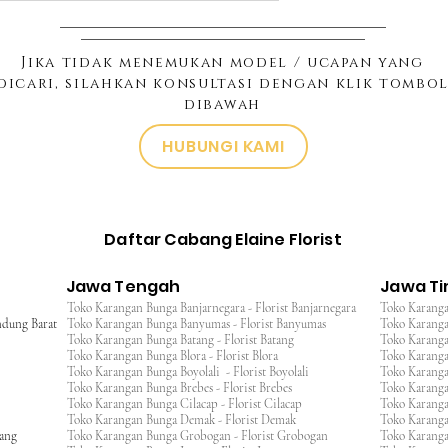
Jika tidak menemukan model / ucapan yang
dicari, silahkan konsultasi dengan klik tombo
dibawah
HUBUNGI KAMI
Daftar Cabang Elaine Florist
Jawa Tengah
Jawa T
Toko Karangan Bunga Banjarnegara - Florist Banjarnegara
Toko Karanga
ndung Barat
Toko Karangan Bunga Banyumas - Florist Banyumas
Toko Karanga
Toko Karangan Bunga Batang - Florist Batang
Toko Karangan
Toko Karangan Bunga Blora - Florist Blora
Toko Karanga
Toko Karangan Bunga Boyolali - Florist Boyolali
Toko Karanga
Toko Karangan Bunga Brebes - Florist Brebes
Toko Karanga
Toko Karangan Bunga Cilacap - Florist Cilacap
Toko Karanga
Toko Karangan Bunga Demak - Florist Demak
Toko Karang
wang
Toko Karangan Bunga Grobogan - Florist Grobogan
Toko Karanga