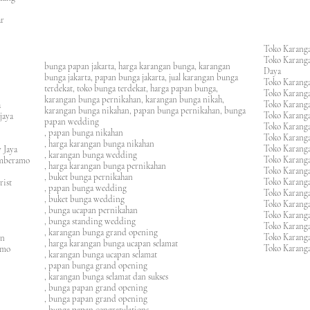
an
asar
Toko Karanga
Toko Karanga
bunga papan jakarta, harga karangan bunga, karangan
Daya
bunga jakarta, papan bunga jakarta, jual karangan bunga
Toko Karanga
terdekat, toko bunga terdekat, harga papan bunga,
Toko Karanga
karangan bunga pernikahan, karangan bunga nikah,
Toko Karanga
ura
karangan bunga nikahan, papan bunga pernikahan, bunga
Toko Karanga
ijaya
papan wedding
Toko Karanga
m
, papan bunga nikahan
Toko Karanga
, harga karangan bunga nikahan
Toko Karanga
 Jaya
, karangan bunga wedding
Toko Karanga
amberamo
, harga karangan bunga pernikahan
Toko Karanga
, buket bunga pernikahan
Toko Karanga
rist
, papan bunga wedding
Toko Karangan
, buket bunga wedding
Toko Karanga
, bunga ucapan pernikahan
Toko Karang
, bunga standing wedding
Toko Karang
, karangan bunga grand opening
Toko Karang
en
, harga karangan bunga ucapan selamat
Toko Karanga
imo
, karangan bunga ucapan selamat
, papan bunga grand opening
, karangan bunga selamat dan sukses
, bunga papan grand opening
, bunga papan grand opening