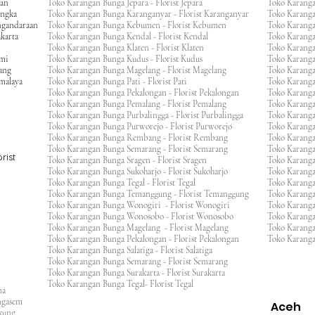
gan
Toko Karangan Bunga Jepara - Florist Jepara
Toko Karang
engka
Toko Karangan Bunga Karanganyar - Florist Karanganyar
Toko Karang
ngandaraan
Toko Karangan Bunga Kebumen - Florist Kebumen
Toko Karang
karta
Toko Karangan Bunga Kendal - Florist Kendal
Toko Karang
Toko Karangan Bunga Klaten - Florist Klaten
Toko Karang
umi
Toko Karangan Bunga Kudus - Florist Kudus
Toko Karang
ang
Toko Karangan Bunga Magelang - Florist Magelang
Toko Karanga
kmalaya
Toko Karangan Bunga Pati - Florist Pati
Toko Karang
Toko Karangan Bunga Pekalongan - Florist Pekalongan
Toko Karanga
Toko Karangan Bunga Pemalang - Florist Pemalang
Toko Karang
Toko Karangan Bunga Purbalingga - Florist Purbalingga
Toko Karanga
Toko Karangan Bunga Purworejo - Florist Purworejo
Toko Karang
Toko Karangan Bunga Rembang - Florist Rembang
Toko Karanga
Toko Karangan Bunga Semarang - Florist Semarang
Toko Karang
rist
Toko Karangan Bunga Sragen - Florist Sragen
Toko Karanga
Toko Karangan Bunga Sukoharjo - Florist Sukoharjo
Toko Karanga
Toko Karangan Bunga Tegal - Florist Tegal
Toko Karang
Toko Karangan Bunga Temanggung - Florist Temanggung
Toko Karanga
Toko Karangan Bunga Wonogiri - Florist Wonogiri
Toko Karang
Toko Karangan Bunga Wonosobo - Florist Wonosobo
Toko Karang
Toko Karangan Bunga Magelang - Florist Magelang
Toko Karang
Toko Karangan Bunga Pekalongan - Florist Pekalongan
Toko Karanga
Toko Karangan Bunga Salatiga - Florist Salatiga
Toko Karangan Bunga Semarang - Florist Semarang
ng
Toko Karangan Bunga Surakarta - Florist Surakarta
ar
Toko Karangan Bunga Tegal- Florist Tegal
ana
rangasem
Aceh
ngkung