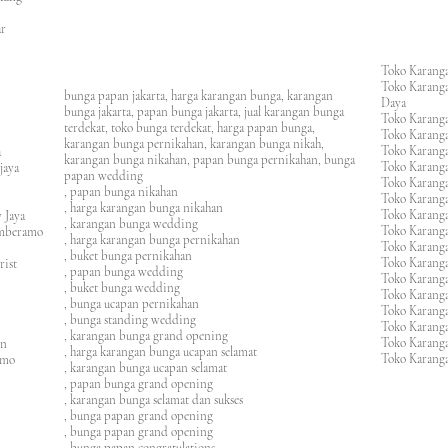
an
asar
Toko Karanga
Toko Karanga
bunga papan jakarta, harga karangan bunga, karangan
Daya
bunga jakarta, papan bunga jakarta, jual karangan bunga
Toko Karanga
terdekat, toko bunga terdekat, harga papan bunga,
Toko Karanga
karangan bunga pernikahan, karangan bunga nikah,
Toko Karanga
ura
karangan bunga nikahan, papan bunga pernikahan, bunga
Toko Karanga
ijaya
papan wedding
Toko Karanga
m
, papan bunga nikahan
Toko Karanga
, harga karangan bunga nikahan
Toko Karanga
 Jaya
, karangan bunga wedding
Toko Karanga
amberamo
, harga karangan bunga pernikahan
Toko Karanga
, buket bunga pernikahan
Toko Karanga
rist
, papan bunga wedding
Toko Karangan
, buket bunga wedding
Toko Karanga
, bunga ucapan pernikahan
Toko Karang
, bunga standing wedding
Toko Karang
, karangan bunga grand opening
Toko Karang
en
, harga karangan bunga ucapan selamat
Toko Karanga
imo
, karangan bunga ucapan selamat
, papan bunga grand opening
, karangan bunga selamat dan sukses
, bunga papan grand opening
, bunga papan grand opening