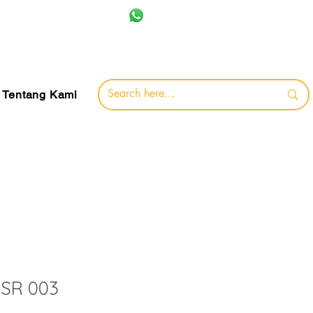
+62 857-8032-0491
jamin
Tentang Kami
MSR 003