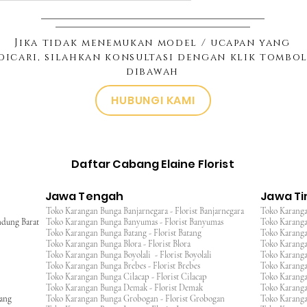
Jika tidak menemukan model / ucapan yang
dicari, silahkan konsultasi dengan klik tombo
dibawah
HUBUNGI KAMI
Daftar Cabang Elaine Florist
Jawa Tengah
Jawa T
Toko Karangan Bunga Banjarnegara - Florist Banjarnegara
Toko Karanga
ndung Barat
Toko Karangan Bunga Banyumas - Florist Banyumas
Toko Karanga
Toko Karangan Bunga Batang - Florist Batang
Toko Karangan
Toko Karangan Bunga Blora - Florist Blora
Toko Karanga
Toko Karangan Bunga Boyolali - Florist Boyolali
Toko Karanga
Toko Karangan Bunga Brebes - Florist Brebes
Toko Karanga
Toko Karangan Bunga Cilacap - Florist Cilacap
Toko Karanga
Toko Karangan Bunga Demak - Florist Demak
Toko Karang
wang
Toko Karangan Bunga Grobogan - Florist Grobogan
Toko Karanga