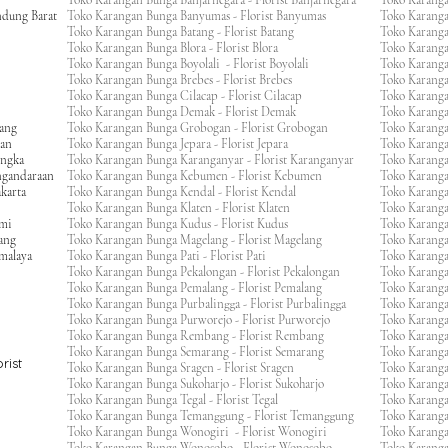
Toko Karangan Bunga Banjarnegara - Florist Banjarnegara
Toko Karanga
ndung Barat
Toko Karangan Bunga Banyumas - Florist Banyumas
Toko Karanga
Toko Karangan Bunga Batang - Florist Batang
Toko Karangan
Toko Karangan Bunga Blora - Florist Blora
Toko Karanga
Toko Karangan Bunga Boyolali - Florist Boyolali
Toko Karanga
Toko Karangan Bunga Brebes - Florist Brebes
Toko Karanga
Toko Karangan Bunga Cilacap - Florist Cilacap
Toko Karanga
Toko Karangan Bunga Demak - Florist Demak
Toko Karang
wang
Toko Karangan Bunga Grobogan - Florist Grobogan
Toko Karanga
gan
Toko Karangan Bunga Jepara - Florist Jepara
Toko Karang
engka
Toko Karangan Bunga Karanganyar - Florist Karanganyar
Toko Karang
ngandaraan
Toko Karangan Bunga Kebumen - Florist Kebumen
Toko Karang
karta
Toko Karangan Bunga Kendal - Florist Kendal
Toko Karang
Toko Karangan Bunga Klaten - Florist Klaten
Toko Karang
umi
Toko Karangan Bunga Kudus - Florist Kudus
Toko Karang
ang
Toko Karangan Bunga Magelang - Florist Magelang
Toko Karanga
kmalaya
Toko Karangan Bunga Pati - Florist Pati
Toko Karang
Toko Karangan Bunga Pekalongan - Florist Pekalongan
Toko Karanga
Toko Karangan Bunga Pemalang - Florist Pemalang
Toko Karang
Toko Karangan Bunga Purbalingga - Florist Purbalingga
Toko Karanga
Toko Karangan Bunga Purworejo - Florist Purworejo
Toko Karang
Toko Karangan Bunga Rembang - Florist Rembang
Toko Karanga
Toko Karangan Bunga Semarang - Florist Semarang
Toko Karang
rist
Toko Karangan Bunga Sragen - Florist Sragen
Toko Karanga
Toko Karangan Bunga Sukoharjo - Florist Sukoharjo
Toko Karanga
Toko Karangan Bunga Tegal - Florist Tegal
Toko Karang
Toko Karangan Bunga Temanggung - Florist Temanggung
Toko Karanga
Toko Karangan Bunga Wonogiri - Florist Wonogiri
Toko Karang