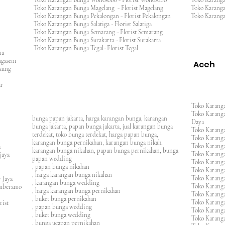
Toko Karangan Bunga Wonosobo - Florist Wonosobo
Toko Karang
Toko Karangan Bunga Magelang - Florist Magelang
Toko Karang
Toko Karangan Bunga Pekalongan - Florist Pekalongan
Toko Karanga
Toko Karangan Bunga Salatiga - Florist Salatiga
Toko Karangan Bunga Semarang - Florist Semarang
ng
Toko Karangan Bunga Surakarta - Florist Surakarta
ar
Toko Karangan Bunga Tegal- Florist Tegal
ana
rangasem
Aceh
ngkung
an
asar
Toko Karanga
Toko Karanga
bunga papan jakarta, harga karangan bunga, karangan
Daya
bunga jakarta, papan bunga jakarta, jual karangan bunga
Toko Karanga
terdekat, toko bunga terdekat, harga papan bunga,
Toko Karanga
karangan bunga pernikahan, karangan bunga nikah,
Toko Karanga
ura
karangan bunga nikahan, papan bunga pernikahan, bunga
Toko Karanga
ijaya
papan wedding
Toko Karanga
m
, papan bunga nikahan
Toko Karanga
, harga karangan bunga nikahan
Toko Karanga
 Jaya
, karangan bunga wedding
Toko Karanga
amberamo
, harga karangan bunga pernikahan
Toko Karanga
, buket bunga pernikahan
Toko Karanga
rist
, papan bunga wedding
Toko Karangan
, buket bunga wedding
Toko Karanga
, bunga ucapan pernikahan