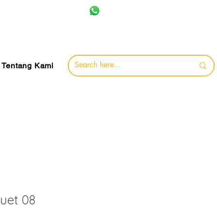
+62 857-8032-0491
jamin
Tentang Kami
uet 08