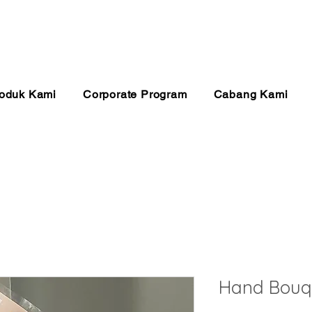
anan 24 Jam
Pembayaran Aman
Kualitas Ter
oduk Kami
Corporate Program
Cabang Kami
Hand Bouq