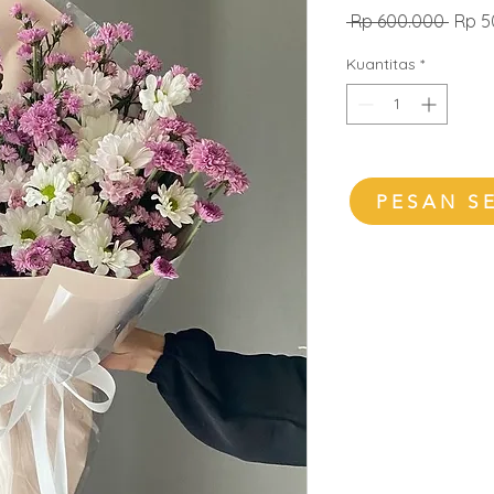
Harg
 Rp 600.000 
Rp 5
Regul
Kuantitas
*
PESAN S