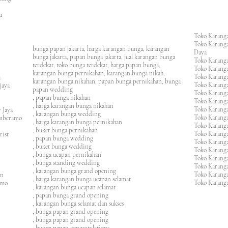
an
asar
Toko Karanga
Toko Karanga
bunga papan jakarta, harga karangan bunga, karangan
Daya
bunga jakarta, papan bunga jakarta, jual karangan bunga
Toko Karanga
terdekat, toko bunga terdekat, harga papan bunga,
Toko Karanga
karangan bunga pernikahan, karangan bunga nikah,
Toko Karanga
ura
karangan bunga nikahan, papan bunga pernikahan, bunga
Toko Karanga
ijaya
papan wedding
Toko Karanga
m
, papan bunga nikahan
Toko Karanga
, harga karangan bunga nikahan
Toko Karanga
 Jaya
, karangan bunga wedding
Toko Karanga
amberamo
, harga karangan bunga pernikahan
Toko Karanga
, buket bunga pernikahan
Toko Karanga
rist
, papan bunga wedding
Toko Karangan
, buket bunga wedding
Toko Karanga
, bunga ucapan pernikahan
Toko Karang
, bunga standing wedding
Toko Karang
, karangan bunga grand opening
Toko Karang
en
, harga karangan bunga ucapan selamat
Toko Karanga
imo
, karangan bunga ucapan selamat
, papan bunga grand opening
, karangan bunga selamat dan sukses
, bunga papan grand opening
, bunga papan grand opening