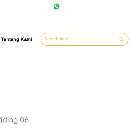
+62 857-8032-0491
jamin
Tentang Kami
ding 06