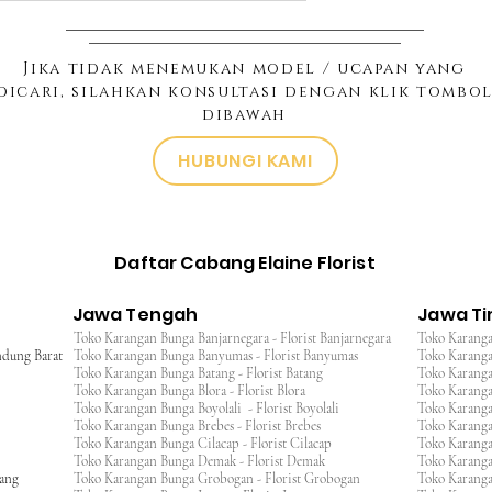
Jika tidak menemukan model / ucapan yang
dicari, silahkan konsultasi dengan klik tombo
dibawah
HUBUNGI KAMI
Daftar Cabang Elaine Florist
Jawa Tengah
Jawa T
Toko Karangan Bunga Banjarnegara - Florist Banjarnegara
Toko Karanga
ndung Barat
Toko Karangan Bunga Banyumas - Florist Banyumas
Toko Karanga
Toko Karangan Bunga Batang - Florist Batang
Toko Karangan
Toko Karangan Bunga Blora - Florist Blora
Toko Karanga
Toko Karangan Bunga Boyolali - Florist Boyolali
Toko Karanga
Toko Karangan Bunga Brebes - Florist Brebes
Toko Karanga
Toko Karangan Bunga Cilacap - Florist Cilacap
Toko Karanga
Toko Karangan Bunga Demak - Florist Demak
Toko Karang
wang
Toko Karangan Bunga Grobogan - Florist Grobogan
Toko Karanga