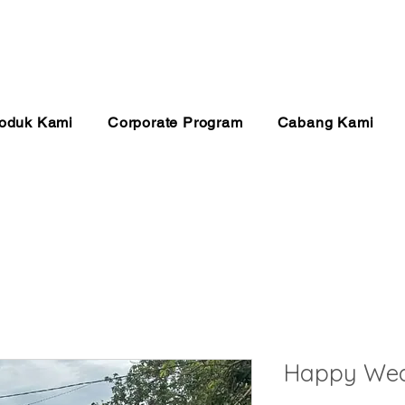
anan 24 Jam
Pembayaran Aman
Kualitas Ter
oduk Kami
Corporate Program
Cabang Kami
Happy Wed