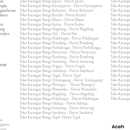
gan
Toko Karangan Bunga Jepara - Florist Jepara
Toko Karang
engka
Toko Karangan Bunga Karanganyar - Florist Karanganyar
Toko Karang
ngandaraan
Toko Karangan Bunga Kebumen - Florist Kebumen
Toko Karang
karta
Toko Karangan Bunga Kendal - Florist Kendal
Toko Karang
Toko Karangan Bunga Klaten - Florist Klaten
Toko Karang
umi
Toko Karangan Bunga Kudus - Florist Kudus
Toko Karang
ang
Toko Karangan Bunga Magelang - Florist Magelang
Toko Karanga
kmalaya
Toko Karangan Bunga Pati - Florist Pati
Toko Karang
Toko Karangan Bunga Pekalongan - Florist Pekalongan
Toko Karanga
Toko Karangan Bunga Pemalang - Florist Pemalang
Toko Karang
Toko Karangan Bunga Purbalingga - Florist Purbalingga
Toko Karanga
Toko Karangan Bunga Purworejo - Florist Purworejo
Toko Karang
Toko Karangan Bunga Rembang - Florist Rembang
Toko Karanga
Toko Karangan Bunga Semarang - Florist Semarang
Toko Karang
rist
Toko Karangan Bunga Sragen - Florist Sragen
Toko Karanga
Toko Karangan Bunga Sukoharjo - Florist Sukoharjo
Toko Karanga
Toko Karangan Bunga Tegal - Florist Tegal
Toko Karang
Toko Karangan Bunga Temanggung - Florist Temanggung
Toko Karanga
Toko Karangan Bunga Wonogiri - Florist Wonogiri
Toko Karang
Toko Karangan Bunga Wonosobo - Florist Wonosobo
Toko Karang
Toko Karangan Bunga Magelang - Florist Magelang
Toko Karang
Toko Karangan Bunga Pekalongan - Florist Pekalongan
Toko Karanga
Toko Karangan Bunga Salatiga - Florist Salatiga
Toko Karangan Bunga Semarang - Florist Semarang
ng
Toko Karangan Bunga Surakarta - Florist Surakarta
ar
Toko Karangan Bunga Tegal- Florist Tegal
ana
rangasem
Aceh
ngkung