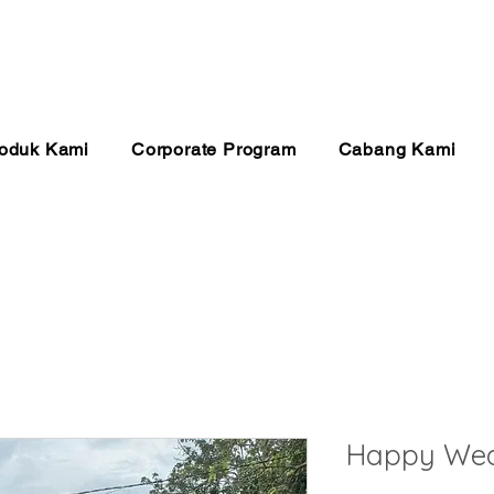
anan 24 Jam
Pembayaran Aman
Kualitas Ter
oduk Kami
Corporate Program
Cabang Kami
Happy Wed