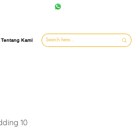
+62 857-8032-0491
jamin
Tentang Kami
ding 10