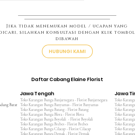
Jika tidak menemukan model / ucapan yang
dicari, silahkan konsultasi dengan klik tombo
dibawah
HUBUNGI KAMI
Daftar Cabang Elaine Florist
Jawa Tengah
Jawa T
Toko Karangan Bunga Banjarnegara - Florist Banjarnegara
Toko Karanga
ndung Barat
Toko Karangan Bunga Banyumas - Florist Banyumas
Toko Karanga
Toko Karangan Bunga Batang - Florist Batang
Toko Karangan
Toko Karangan Bunga Blora - Florist Blora
Toko Karanga
Toko Karangan Bunga Boyolali - Florist Boyolali
Toko Karanga
Toko Karangan Bunga Brebes - Florist Brebes
Toko Karanga
Toko Karangan Bunga Cilacap - Florist Cilacap
Toko Karanga
Toko Karangan Bunga Demak - Florist Demak
Toko Karang