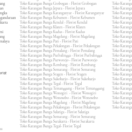
wang
Toko Karangan Bunga Grobogan - Florist Grobogan
Toko Karanga
gan
Toko Karangan Bunga Jepara - Florist Jepara
Toko Karang
engka
Toko Karangan Bunga Karanganyar - Florist Karanganyar
Toko Karang
ngandaraan
Toko Karangan Bunga Kebumen - Florist Kebumen
Toko Karang
karta
Toko Karangan Bunga Kendal - Florist Kendal
Toko Karang
Toko Karangan Bunga Klaten - Florist Klaten
Toko Karang
umi
Toko Karangan Bunga Kudus - Florist Kudus
Toko Karang
ang
Toko Karangan Bunga Magelang - Florist Magelang
Toko Karanga
kmalaya
Toko Karangan Bunga Pati - Florist Pati
Toko Karang
Toko Karangan Bunga Pekalongan - Florist Pekalongan
Toko Karanga
Toko Karangan Bunga Pemalang - Florist Pemalang
Toko Karang
Toko Karangan Bunga Purbalingga - Florist Purbalingga
Toko Karanga
Toko Karangan Bunga Purworejo - Florist Purworejo
Toko Karang
Toko Karangan Bunga Rembang - Florist Rembang
Toko Karanga
Toko Karangan Bunga Semarang - Florist Semarang
Toko Karang
rist
Toko Karangan Bunga Sragen - Florist Sragen
Toko Karanga
Toko Karangan Bunga Sukoharjo - Florist Sukoharjo
Toko Karanga
Toko Karangan Bunga Tegal - Florist Tegal
Toko Karang
Toko Karangan Bunga Temanggung - Florist Temanggung
Toko Karanga
Toko Karangan Bunga Wonogiri - Florist Wonogiri
Toko Karang
Toko Karangan Bunga Wonosobo - Florist Wonosobo
Toko Karang
Toko Karangan Bunga Magelang - Florist Magelang
Toko Karang
Toko Karangan Bunga Pekalongan - Florist Pekalongan
Toko Karanga
Toko Karangan Bunga Salatiga - Florist Salatiga
Toko Karangan Bunga Semarang - Florist Semarang
ng
Toko Karangan Bunga Surakarta - Florist Surakarta
ar
Toko Karangan Bunga Tegal- Florist Tegal
ana