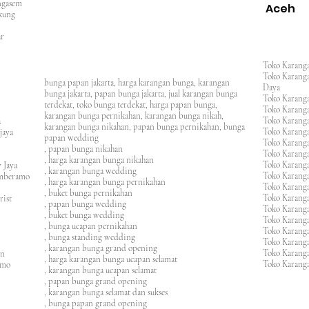
rangasem
Aceh
ngkung
an
asar
Toko Karanga
Toko Karanga
bunga papan jakarta, harga karangan bunga, karangan
Daya
bunga jakarta, papan bunga jakarta, jual karangan bunga
Toko Karanga
terdekat, toko bunga terdekat, harga papan bunga,
Toko Karanga
karangan bunga pernikahan, karangan bunga nikah,
Toko Karanga
ura
karangan bunga nikahan, papan bunga pernikahan, bunga
Toko Karanga
ijaya
papan wedding
Toko Karanga
m
, papan bunga nikahan
Toko Karanga
, harga karangan bunga nikahan
Toko Karanga
 Jaya
, karangan bunga wedding
Toko Karanga
amberamo
, harga karangan bunga pernikahan
Toko Karanga
, buket bunga pernikahan
Toko Karanga
rist
, papan bunga wedding
Toko Karangan
, buket bunga wedding
Toko Karanga
, bunga ucapan pernikahan
Toko Karang
, bunga standing wedding
Toko Karang
, karangan bunga grand opening
Toko Karang
en
, harga karangan bunga ucapan selamat
Toko Karanga
imo
, karangan bunga ucapan selamat
, papan bunga grand opening
, karangan bunga selamat dan sukses
, bunga papan grand opening