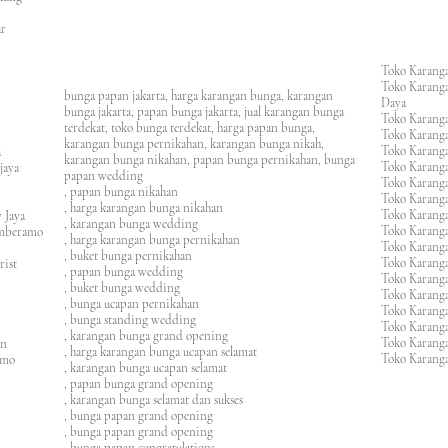
an
asar
Toko Karanga
Toko Karanga
bunga papan jakarta, harga karangan bunga, karangan
Daya
bunga jakarta, papan bunga jakarta, jual karangan bunga
Toko Karanga
terdekat, toko bunga terdekat, harga papan bunga,
Toko Karanga
karangan bunga pernikahan, karangan bunga nikah,
Toko Karanga
ura
karangan bunga nikahan, papan bunga pernikahan, bunga
Toko Karanga
ijaya
papan wedding
Toko Karanga
m
, papan bunga nikahan
Toko Karanga
, harga karangan bunga nikahan
Toko Karanga
 Jaya
, karangan bunga wedding
Toko Karanga
amberamo
, harga karangan bunga pernikahan
Toko Karanga
, buket bunga pernikahan
Toko Karanga
rist
, papan bunga wedding
Toko Karangan
, buket bunga wedding
Toko Karanga
, bunga ucapan pernikahan
Toko Karang
, bunga standing wedding
Toko Karang
, karangan bunga grand opening
Toko Karang
en
, harga karangan bunga ucapan selamat
Toko Karanga
imo
, karangan bunga ucapan selamat
, papan bunga grand opening
, karangan bunga selamat dan sukses
, bunga papan grand opening
, bunga papan grand opening