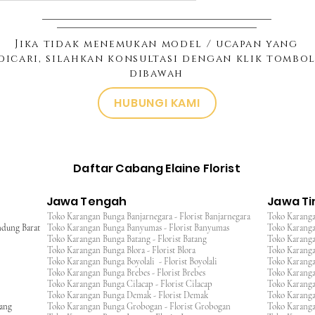
Jika tidak menemukan model / ucapan yang
dicari, silahkan konsultasi dengan klik tombo
dibawah
HUBUNGI KAMI
Daftar Cabang Elaine Florist
Jawa Tengah
Jawa T
Toko Karangan Bunga Banjarnegara - Florist Banjarnegara
Toko Karanga
ndung Barat
Toko Karangan Bunga Banyumas - Florist Banyumas
Toko Karanga
Toko Karangan Bunga Batang - Florist Batang
Toko Karangan
Toko Karangan Bunga Blora - Florist Blora
Toko Karanga
Toko Karangan Bunga Boyolali - Florist Boyolali
Toko Karanga
Toko Karangan Bunga Brebes - Florist Brebes
Toko Karanga
Toko Karangan Bunga Cilacap - Florist Cilacap
Toko Karanga
Toko Karangan Bunga Demak - Florist Demak
Toko Karang
wang
Toko Karangan Bunga Grobogan - Florist Grobogan
Toko Karanga