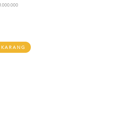
ga
Harga
1.000.000
ler
Promosi
EKARANG