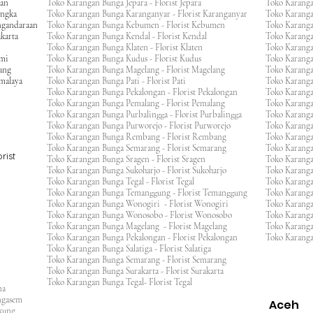
gan
Toko Karangan Bunga Jepara - Florist Jepara
Toko Karang
engka
Toko Karangan Bunga Karanganyar - Florist Karanganyar
Toko Karang
ngandaraan
Toko Karangan Bunga Kebumen - Florist Kebumen
Toko Karang
karta
Toko Karangan Bunga Kendal - Florist Kendal
Toko Karang
Toko Karangan Bunga Klaten - Florist Klaten
Toko Karang
umi
Toko Karangan Bunga Kudus - Florist Kudus
Toko Karang
ang
Toko Karangan Bunga Magelang - Florist Magelang
Toko Karanga
kmalaya
Toko Karangan Bunga Pati - Florist Pati
Toko Karang
Toko Karangan Bunga Pekalongan - Florist Pekalongan
Toko Karanga
Toko Karangan Bunga Pemalang - Florist Pemalang
Toko Karang
Toko Karangan Bunga Purbalingga - Florist Purbalingga
Toko Karanga
Toko Karangan Bunga Purworejo - Florist Purworejo
Toko Karang
Toko Karangan Bunga Rembang - Florist Rembang
Toko Karanga
Toko Karangan Bunga Semarang - Florist Semarang
Toko Karang
rist
Toko Karangan Bunga Sragen - Florist Sragen
Toko Karanga
Toko Karangan Bunga Sukoharjo - Florist Sukoharjo
Toko Karanga
Toko Karangan Bunga Tegal - Florist Tegal
Toko Karang
Toko Karangan Bunga Temanggung - Florist Temanggung
Toko Karanga
Toko Karangan Bunga Wonogiri - Florist Wonogiri
Toko Karang
Toko Karangan Bunga Wonosobo - Florist Wonosobo
Toko Karang
Toko Karangan Bunga Magelang - Florist Magelang
Toko Karang
Toko Karangan Bunga Pekalongan - Florist Pekalongan
Toko Karanga
Toko Karangan Bunga Salatiga - Florist Salatiga
Toko Karangan Bunga Semarang - Florist Semarang
ng
Toko Karangan Bunga Surakarta - Florist Surakarta
ar
Toko Karangan Bunga Tegal- Florist Tegal
ana
rangasem
Aceh
ngkung