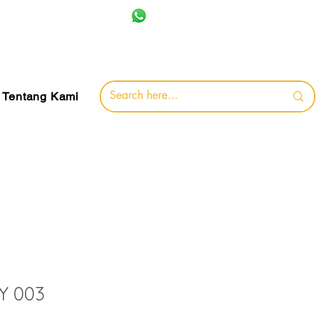
+62 857-8032-0491
jamin
Tentang Kami
Y 003