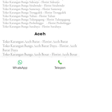
Toko Karangan Bunga Sidoarjo - Florist Sidoarjo
Toko Karangan Bunga Situbondo - Florist Situbondo
Toko Karangan Bunga Sumenep - Florist Sumenep
Toko Karangan Bunga Trenggalek - Florist Trenggalek
Toko Karangan Bunga Tuban - Florist Tuban
Toko Karangan Bunga Tulungagung - Florist Tulungagung
Toko Karangan Bunga Probolinggo - Florist Probolinggo
Toko Karangan Bunga Surabaya - Florist Surabaya
Aceh
Toko Karangan Aceh Barat - Florist Aceh Barat
Toko Karangan Bunga Aceh Barat Daya - Florist Aceh
Barat Daya
Toko Karangan Bunga Aceh Besar - Florist Aceh Besar
Toko Karangan Bunga Aceh Jaya - Florist Aceh Jaya
Toko Karangan Bunga Aceh Selatan - Florist Aceh
Selatan
WhatsApp
Telepon
Toko Karangan Bunga Aceh Singkil - Florist Aceh
Singkil
Toko Karangan Bunga Aceh Tamiang - Florist Aceh
Tamiang
Toko Karangan Aceh Tengah - Florist Aceh Tengah
Toko Karangan Bunga Aceh Tenggara - Florist Aceh
Tenggara
Toko Karangan Bunga Aceh Timur - Florist Aceh
Timur
Toko Karangan Bunga Aceh Utara - Florist Aceh