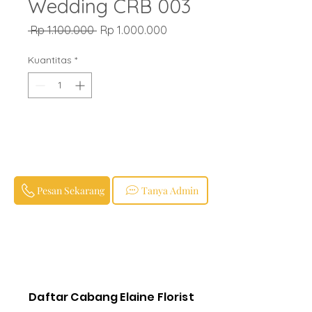
Wedding CRB 003
Harga
Harga
 Rp 1.100.000 
Rp 1.000.000
Reguler
Promosi
Kuantitas
*
Pesan Sekarang
Tanya Admin
Daftar Cabang Elaine Florist