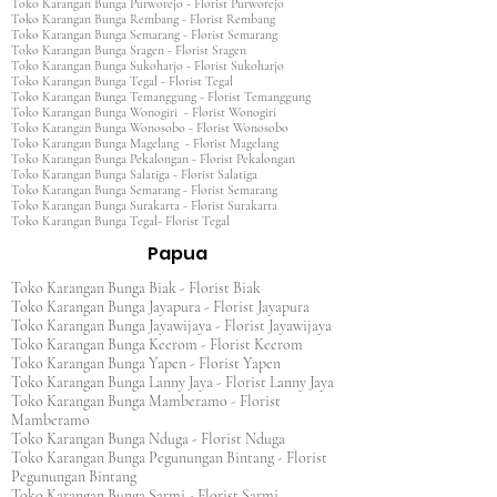
Toko Karangan Bunga Purworejo - Florist Purworejo
Toko Karangan Bunga Rembang - Florist Rembang
Toko Karangan Bunga Semarang - Florist Semarang
Toko Karangan Bunga Sragen - Florist Sragen
Toko Karangan Bunga Sukoharjo - Florist Sukoharjo
Toko Karangan Bunga Tegal - Florist Tegal
Toko Karangan Bunga Temanggung - Florist Temanggung
Toko Karangan Bunga Wonogiri - Florist Wonogiri
Toko Karangan Bunga Wonosobo - Florist Wonosobo
Toko Karangan Bunga Magelang - Florist Magelang
Toko Karangan Bunga Pekalongan - Florist Pekalongan
Toko Karangan Bunga Salatiga - Florist Salatiga
Toko Karangan Bunga Semarang - Florist Semarang
Toko Karangan Bunga Surakarta - Florist Surakarta
Toko Karangan Bunga Tegal- Florist Tegal
Papua
Toko Karangan Bunga Biak - Florist Biak
Toko Karangan Bunga Jayapura - Florist Jayapura
Toko Karangan Bunga Jayawijaya - Florist Jayawijaya
Toko Karangan Bunga Keerom - Florist Keerom
Toko Karangan Bunga Yapen - Florist Yapen
Toko Karangan Bunga Lanny Jaya - Florist Lanny Jaya
Toko Karangan Bunga Mamberamo - Florist
Mamberamo
Toko Karangan Bunga Nduga - Florist Nduga
Toko Karangan Bunga Pegunungan Bintang - Florist
Pegunungan Bintang
Toko Karangan Bunga Sarmi - Florist Sarmi