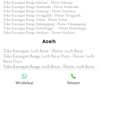
Toko Karangan Bunga Sidoarjo - Florist Sidoarjo
Toko Karangan Bunga Situbondo - Florist Situbondo
Toko Karangan Bunga Sumenep - Florist Sumenep
Toko Karangan Bunga Trenggalek - Florist Trenggalek
Toko Karangan Bunga Tuban - Florist Tuban
Toko Karangan Bunga Tulungagung - Florist Tulungagung
Toko Karangan Bunga Probolinggo - Florist Probolinggo
Toko Karangan Bunga Surabaya - Florist Surabaya
Aceh
Toko Karangan Aceh Barat - Florist Aceh Barat
Toko Karangan Bunga Aceh Barat Daya - Florist Aceh
Barat Daya
Toko Karangan Bunga Aceh Besar - Florist Aceh Besar
Toko Karangan Bunga Aceh Jaya - Florist Aceh Jaya
Toko Karangan Bunga Aceh Selatan - Florist Aceh
Selatan
WhatsApp
Telepon
Toko Karangan Bunga Aceh Singkil - Florist Aceh
Singkil
Toko Karangan Bunga Aceh Tamiang - Florist Aceh
Tamiang
Toko Karangan Aceh Tengah - Florist Aceh Tengah
Toko Karangan Bunga Aceh Tenggara - Florist Aceh
Tenggara
Toko Karangan Bunga Aceh Timur - Florist Aceh
Timur
Toko Karangan Bunga Aceh Utara - Florist Aceh