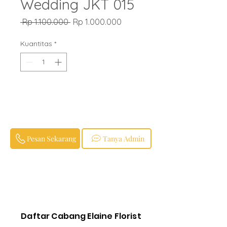
Wedding JKT 015
Harga
Harga
 Rp 1.100.000 
Rp 1.000.000
Reguler
Promosi
Kuantitas
*
Pesan Sekarang
Tanya Admin
Daftar Cabang Elaine Florist