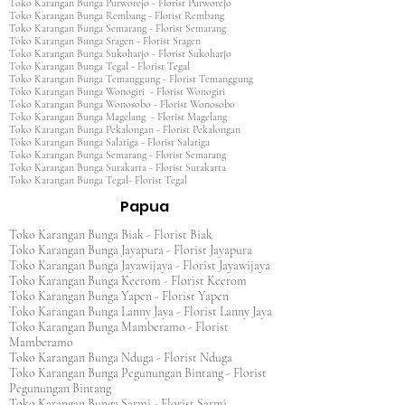
Toko Karangan Bunga Purworejo - Florist Purworejo
Toko Karangan Bunga Rembang - Florist Rembang
Toko Karangan Bunga Semarang - Florist Semarang
Toko Karangan Bunga Sragen - Florist Sragen
Toko Karangan Bunga Sukoharjo - Florist Sukoharjo
Toko Karangan Bunga Tegal - Florist Tegal
Toko Karangan Bunga Temanggung - Florist Temanggung
Toko Karangan Bunga Wonogiri - Florist Wonogiri
Toko Karangan Bunga Wonosobo - Florist Wonosobo
Toko Karangan Bunga Magelang - Florist Magelang
Toko Karangan Bunga Pekalongan - Florist Pekalongan
Toko Karangan Bunga Salatiga - Florist Salatiga
Toko Karangan Bunga Semarang - Florist Semarang
Toko Karangan Bunga Surakarta - Florist Surakarta
Toko Karangan Bunga Tegal- Florist Tegal
Papua
Toko Karangan Bunga Biak - Florist Biak
Toko Karangan Bunga Jayapura - Florist Jayapura
Toko Karangan Bunga Jayawijaya - Florist Jayawijaya
Toko Karangan Bunga Keerom - Florist Keerom
Toko Karangan Bunga Yapen - Florist Yapen
Toko Karangan Bunga Lanny Jaya - Florist Lanny Jaya
Toko Karangan Bunga Mamberamo - Florist
Mamberamo
Toko Karangan Bunga Nduga - Florist Nduga
Toko Karangan Bunga Pegunungan Bintang - Florist
Pegunungan Bintang
Toko Karangan Bunga Sarmi - Florist Sarmi