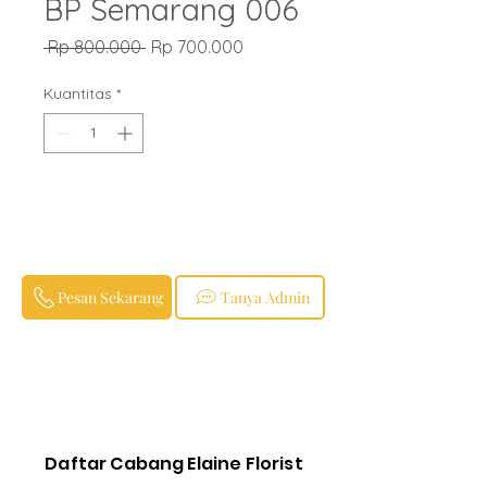
BP Semarang 006
Harga
Harga
 Rp 800.000 
Rp 700.000
Reguler
Promosi
Kuantitas
*
Pesan Sekarang
Tanya Admin
Daftar Cabang Elaine Florist