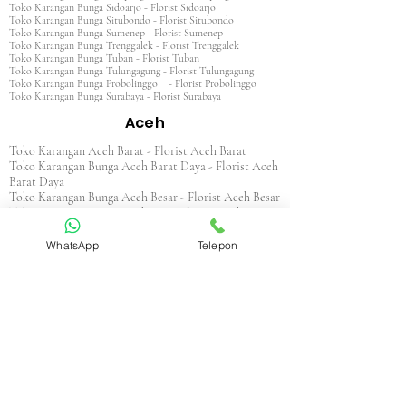
Toko Karangan Bunga Sidoarjo - Florist Sidoarjo
Toko Karangan Bunga Situbondo - Florist Situbondo
Toko Karangan Bunga Sumenep - Florist Sumenep
Toko Karangan Bunga Trenggalek - Florist Trenggalek
Toko Karangan Bunga Tuban - Florist Tuban
Toko Karangan Bunga Tulungagung - Florist Tulungagung
Toko Karangan Bunga Probolinggo - Florist Probolinggo
Toko Karangan Bunga Surabaya - Florist Surabaya
Aceh
Toko Karangan Aceh Barat - Florist Aceh Barat
Toko Karangan Bunga Aceh Barat Daya - Florist Aceh
Barat Daya
Toko Karangan Bunga Aceh Besar - Florist Aceh Besar
Toko Karangan Bunga Aceh Jaya - Florist Aceh Jaya
Toko Karangan Bunga Aceh Selatan - Florist Aceh
Selatan
WhatsApp
Telepon
Toko Karangan Bunga Aceh Singkil - Florist Aceh
Singkil
Toko Karangan Bunga Aceh Tamiang - Florist Aceh
Tamiang
Toko Karangan Aceh Tengah - Florist Aceh Tengah
Toko Karangan Bunga Aceh Tenggara - Florist Aceh
Tenggara
Toko Karangan Bunga Aceh Timur - Florist Aceh
Timur
Toko Karangan Bunga Aceh Utara - Florist Aceh