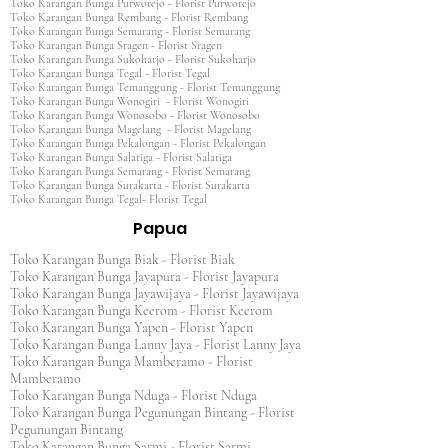
Toko Karangan Bunga Purworejo - Florist Purworejo
Toko Karangan Bunga Rembang - Florist Rembang
Toko Karangan Bunga Semarang - Florist Semarang
Toko Karangan Bunga Sragen - Florist Sragen
Toko Karangan Bunga Sukoharjo - Florist Sukoharjo
Toko Karangan Bunga Tegal - Florist Tegal
Toko Karangan Bunga Temanggung - Florist Temanggung
Toko Karangan Bunga Wonogiri - Florist Wonogiri
Toko Karangan Bunga Wonosobo - Florist Wonosobo
Toko Karangan Bunga Magelang - Florist Magelang
Toko Karangan Bunga Pekalongan - Florist Pekalongan
Toko Karangan Bunga Salatiga - Florist Salatiga
Toko Karangan Bunga Semarang - Florist Semarang
Toko Karangan Bunga Surakarta - Florist Surakarta
Toko Karangan Bunga Tegal- Florist Tegal
Papua
Toko Karangan Bunga Biak - Florist Biak
Toko Karangan Bunga Jayapura - Florist Jayapura
Toko Karangan Bunga Jayawijaya - Florist Jayawijaya
Toko Karangan Bunga Keerom - Florist Keerom
Toko Karangan Bunga Yapen - Florist Yapen
Toko Karangan Bunga Lanny Jaya - Florist Lanny Jaya
Toko Karangan Bunga Mamberamo - Florist
Mamberamo
Toko Karangan Bunga Nduga - Florist Nduga
Toko Karangan Bunga Pegunungan Bintang - Florist
Pegunungan Bintang
Toko Karangan Bunga Sarmi - Florist Sarmi