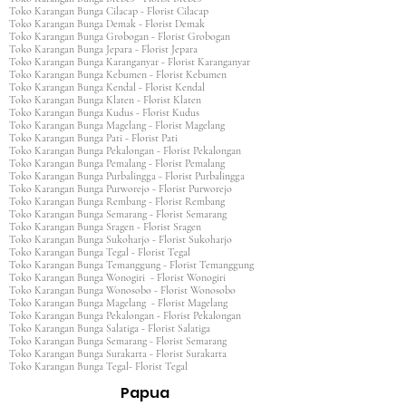
Toko Karangan Bunga Cilacap - Florist Cilacap
Toko Karangan Bunga Demak - Florist Demak
Toko Karangan Bunga Grobogan - Florist Grobogan
Toko Karangan Bunga Jepara - Florist Jepara
Toko Karangan Bunga Karanganyar - Florist Karanganyar
Toko Karangan Bunga Kebumen - Florist Kebumen
Toko Karangan Bunga Kendal - Florist Kendal
Toko Karangan Bunga Klaten - Florist Klaten
Toko Karangan Bunga Kudus - Florist Kudus
Toko Karangan Bunga Magelang - Florist Magelang
Toko Karangan Bunga Pati - Florist Pati
Toko Karangan Bunga Pekalongan - Florist Pekalongan
Toko Karangan Bunga Pemalang - Florist Pemalang
Toko Karangan Bunga Purbalingga - Florist Purbalingga
Toko Karangan Bunga Purworejo - Florist Purworejo
Toko Karangan Bunga Rembang - Florist Rembang
Toko Karangan Bunga Semarang - Florist Semarang
Toko Karangan Bunga Sragen - Florist Sragen
Toko Karangan Bunga Sukoharjo - Florist Sukoharjo
Toko Karangan Bunga Tegal - Florist Tegal
Toko Karangan Bunga Temanggung - Florist Temanggung
Toko Karangan Bunga Wonogiri - Florist Wonogiri
Toko Karangan Bunga Wonosobo - Florist Wonosobo
Toko Karangan Bunga Magelang - Florist Magelang
Toko Karangan Bunga Pekalongan - Florist Pekalongan
Toko Karangan Bunga Salatiga - Florist Salatiga
Toko Karangan Bunga Semarang - Florist Semarang
Toko Karangan Bunga Surakarta - Florist Surakarta
Toko Karangan Bunga Tegal- Florist Tegal
Papua