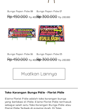
Bunga Papan Pidie 08
Bunga Papan Pidie 07
Harga Reguler
Harga Promosi
Harga Reguler
Harga Promosi
Rp 450.000
Rp 300.000
Rp 400.000
Rp 200.000
Bunga Papan Pidie 06
Bunga Papan Pidie 05
Harga Reguler
Harga Promosi
Harga Reguler
Harga Promosi
Rp 450.000
Rp 300.000
Rp 400.000
Rp 200.000
Muatkan Lainnya
Toko Karangan Bunga Pidie - Florist Pidie
Elaine Florist Pidie adalah toko karangan bunga
yang berlokasi di Pidie. Elaine Florist Pidie termasuk
sebagai salah satu Toko Karangan Bunga Pidie atau
Florist Pidie Terbaik di provinsi Aceh. Di Toko