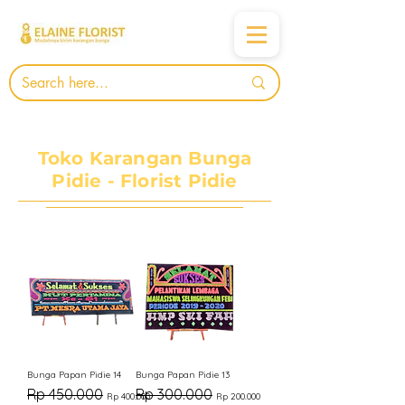
Toko Karangan Bunga
Pidie - Florist Pidie
Bunga Papan Pidie 14
Bunga Papan Pidie 13
Harga Reguler
Harga Promosi
Harga Reguler
Harga Promosi
Rp 450.000
Rp 300.000
Rp 400.000
Rp 200.000